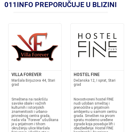
011INFO PREPORUČUJE U BLIZINI
VILLA FOREVER
HOSTEL FINE
Maršala Birjuzova 44, Stari
Dečanska 12, I sprat, Stari
grad
grad
Smeštena na raskršću
Novootvoreni hostel FINE
savske obale i važnih
nudi udoban smeštaj i
kulturnih i istorijskih
prenoćište u prijatnom
znamenitosti i urbano-
ambijentu u samom centru
privrednog centra grada,
grada. Smešten na prvom
naša vila “Forever” ušuškana
spratu moderno uređene
je u prijatnom i tihom
zgrade koja poseduje lift i
okruženju ulice Maršala
obezbeđenje. Hostel FINE