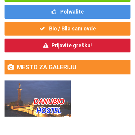
Pohvalite
Bio / Bila sam ovde
Prijavite grešku!
MESTO ZA GALERIJU