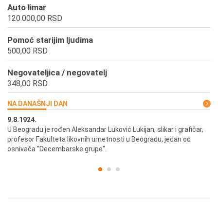
Auto limar
120.000,00 RSD
Pomoć starijim ljudima
500,00 RSD
Negovateljica / negovatelj
348,00 RSD
NA DANAŠNJI DAN
9.8.1924.
9.
U Beogradu je rođen Aleksandar Luković Lukijan, slikar i grafičar,
Pr
profesor Fakulteta likovnih umetnosti u Beogradu, jedan od
a,
osnivača "Decembarske grupe".