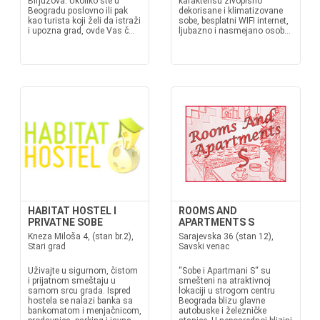
Birjuzova. Ukoliko ste u
karakterišu živopisno
Beogradu poslovno ili pak
dekorisane i klimatizovane
kao turista koji želi da istraži
sobe, besplatni WIFI internet,
i upozna grad, ovde Vas č...
ljubazno i nasmejano osob...
HABITAT HOSTEL I
ROOMS AND
PRIVATNE SOBE
APARTMENTS S
Kneza Miloša 4, (stan br.2),
Sarajevska 36 (stan 12),
Stari grad
Savski venac
Uživajte u sigurnom, čistom
“Sobe i Apartmani S“ su
i prijatnom smeštaju u
smešteni na atraktivnoj
samom srcu grada. Ispred
lokaciji u strogom centru
hostela se nalazi banka sa
Beograda blizu glavne
bankomatom i menjačnicom,
autobuske i železničke