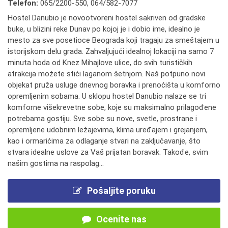
Telefon:
065/2200-550
,
064/582-7077
Hostel Danubio je novootvoreni hostel sakriven od gradske
buke, u blizini reke Dunav po kojoj je i dobio ime, idealno je
mesto za sve posetioce Beograda koji tragaju za smeštajem u
istorijskom delu grada. Zahvaljujući idealnoj lokaciji na samo 7
minuta hoda od Knez Mihajlove ulice, do svih turističkih
atrakcija možete stići laganom šetnjom. Naš potpuno novi
objekat pruža usluge dnevnog boravka i prenoćišta u komforno
opremljenim sobama. U sklopu hostel Danubio nalaze se tri
komforne višekrevetne sobe, koje su maksimalno prilagođene
potrebama gostiju. Sve sobe su nove, svetle, prostrane i
opremljene udobnim ležajevima, klima uređajem i grejanjem,
kao i ormarićima za odlaganje stvari na zaključavanje, što
stvara idealne uslove za Vaš prijatan boravak. Takođe, svim
našim gostima na raspolag...
Pošaljite poruku
Ocenite nas