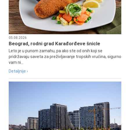
05.08.2026
Beograd, rodni grad Karađorđeve šnicle
Leto je u punom zamahu, pa ako ste od onih koji se
pridržavaju saveta za preživljavanje tropskih vrućina, sigurno
vam ni...
Detaljnije ›