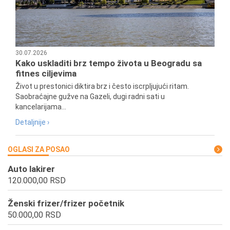
30.07.2026
Kako uskladiti brz tempo života u Beogradu sa
fitnes ciljevima
Život u prestonici diktira brz i često iscrpljujući ritam.
Saobraćajne gužve na Gazeli, dugi radni sati u
kancelarijama...
Detaljnije ›
OGLASI ZA POSAO
Auto lakirer
120.000,00 RSD
Ženski frizer/frizer početnik
50.000,00 RSD