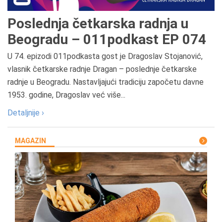
Poslednja četkarska radnja u
Beogradu – 011podkast EP 074
U 74. epizodi 011podkasta gost je Dragoslav Stojanović,
vlasnik četkarske radnje Dragan – poslednje četkarske
radnje u Beogradu. Nastavljajući tradiciju započetu davne
1953. godine, Dragoslav već više...
Detaljnije ›
MAGAZIN