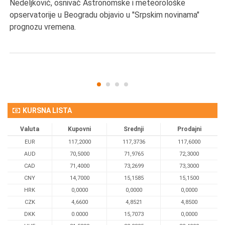
Nedeljković, osnivač Astronomske i meteorološke
SA
opservatorije u Beogradu objavio u "Srpskim novinama"
prognozu vremena.
KURSNA LISTA
Valuta
Kupovni
Srednji
Prodajni
EUR
117,2000
117,3736
117,6000
AUD
70,5000
71,9765
72,3000
CAD
71,4000
73,2699
73,3000
CNY
14,7000
15,1585
15,1500
HRK
0,0000
0,0000
0,0000
CZK
4,6600
4,8521
4,8500
DKK
0.0000
15,7073
0,0000