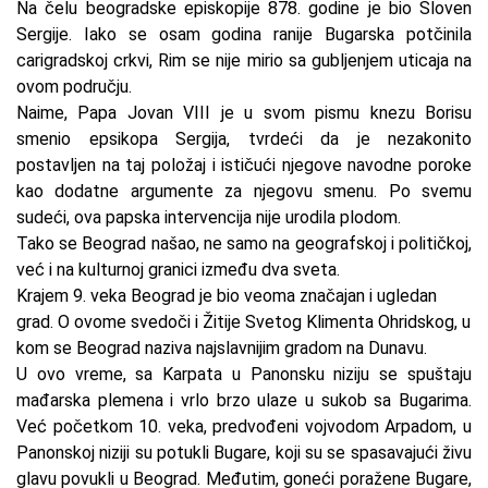
Na čelu beogradske episkopije 878. godine je bio Sloven
Sergije. Iako se osam godina ranije Bugarska potčinila
carigradskoj crkvi, Rim se nije mirio sa gubljenjem uticaja na
ovom području.
Naime, Papa Jovan VIII je u svom pismu knezu Borisu
smenio epsikopa Sergija, tvrdeći da je nezakonito
postavljen na taj položaj i ističući njegove navodne poroke
kao dodatne argumente za njegovu smenu. Po svemu
sudeći, ova papska intervencija nije urodila plodom.
Tako se Beograd našao, ne samo na geografskoj i političkoj,
već i na kulturnoj granici između dva sveta.
Krajem 9. veka Beograd je bio veoma značajan i ugledan
grad. O ovome svedoči i Žitije Svetog Klimenta Ohridskog, u
kom se Beograd naziva najslavnijim gradom na Dunavu.
U ovo vreme, sa Karpata u Panonsku niziju se spuštaju
mađarska plemena i vrlo brzo ulaze u sukob sa Bugarima.
Već početkom 10. veka, predvođeni vojvodom Arpadom, u
Panonskoj niziji su potukli Bugare, koji su se spasavajući živu
glavu povukli u Beograd. Međutim, goneći poražene Bugare,