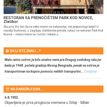
RESTORAN SA PRENOĆIŠTEM PARK KOD NOVICE,
Zlatibor
Šta je to što čini da se neko mesto ne zaboravlja, već preporučuje dalje? U
naselju Đurkovac, u zagrljaju zlatiborske prirode, nalazi se restoran Park Kod
Novice – mesto kome se i turisti i lokalci u...
DA LI STE ZNALI …?
Malo ratno ostrvo je bilo znatno veće pre Drugog svetskog rata jer
kada je 1948. počela gradnja Novog Beograda, pesak sa ostrva je
transportovan na kopno pomoću velikih transportni...
Detaljnije ›
NA DANAŠNJI DAN …
6.8.1902.
6.
Objavljena je prva prognoza vremena u Srbiji - Milan
Od