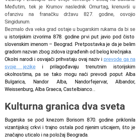
Međutim, tek je Krumov naslednik Omurtag, krenuvši u
ofanzivu na franačku državu 827. godine, osvojio
Singidunum.
Bezmalo dva veka grad ostaje u bugarskim rukama da bi se
u istorijskim izvorima 878. godine prvi put javio pod čisto
slovenskim imenom – Beograd. Pretpostavka je da je belim
gradom nazvan zbog zidova izgrađenih od belog krečnjaka.
Okolni narodi i osvajači prihvataju ovaj naziv i
prevode ga na
svoje jezike
i prilagođavaju trenutnim istorijskim
okolnostima, pa se tako mogu naći prevodi poput Alba
Bulgarica, Nandor Alba, Nandorfejervar, Albandor,
Weissenburg, Alba Graeca, Castelbianco…
Kulturna granica dva sveta
Bugarska se pod knezom Borisom 870. godine priklonila
vizantijskoj crkvi i trajno ostala pod njenim uticajem, što je
značajno uticalo i na položaj Beograda.