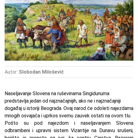
Autor:
Slobodan Milošević
Naseljavanje Slovena na ruševinama Singidunuma
predstavlja jedan od najznačajnijih, ako ne i najznačajniji
događaj u istoriji Beograda. Ovaj narod će odoleti najezdama
mnogih osvajača i uprkos svemu zauvek ostati na ovom tlu.
Pošto su pod najezdom i naseljavanjem Slovena
odbrambeni i upravni sistem Vizantije na Dunavu srušeni,
bojište je preneto na jug, ka centru Carstva. Razoreni