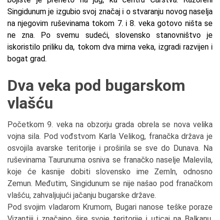
Singidunum je izgubio svoj značaj i o stvaranju novog naselja
na njegovim ruševinama tokom 7. i 8. veka gotovo ništa se
ne zna. Po svemu sudeći, slovensko stanovništvo je
iskoristilo priliku da, tokom dva mirna veka, izgradi razvijen i
bogat grad.
Dva veka pod bugarskom
vlašću
Početkom 9. veka na obzorju grada obrela se nova velika
vojna sila. Pod vođstvom Karla Velikog, franačka država je
osvojila avarske teritorije i proširila se sve do Dunava.
Na
ruševinama Taurunuma osniva se franačko naselje Malevila,
koje će kasnije dobiti slovensko ime Zemln, odnosno
Zemun.
Međutim, Singidunum se nije našao pod franačkom
vlašću, zahvaljujući jačanju bugarske države.
Pod svojim vladarom Krumom, Bugari nanose teške poraze
Vizantiji i značajno šire svoje teritorije i uticaj na Balkanu.