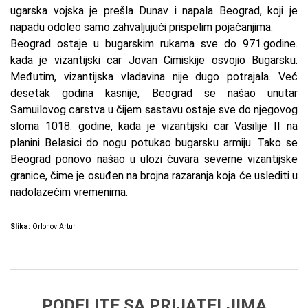
ugarska vojska je prešla Dunav i napala Beograd, koji je
napadu odoleo samo zahvaljujući prispelim pojačanjima.
Beograd ostaje u bugarskim rukama sve do 971.godine.
kada je vizantijski car Jovan Cimiskije osvojio Bugarsku.
Međutim, vizantijska vladavina nije dugo potrajala. Već
desetak godina kasnije, Beograd se našao unutar
Samuilovog carstva u čijem sastavu ostaje sve do njegovog
sloma 1018. godine, kada je vizantijski car Vasilije II na
planini Belasici do nogu potukao bugarsku armiju. Tako se
Beograd ponovo našao u ulozi čuvara severne vizantijske
granice, čime je osuđen na brojna razaranja koja će uslediti u
nadolazećim vremenima.
Slika:
Orlonov Artur
PODELITE SA PRIJATELJIMA