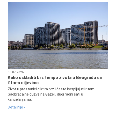
30.07.2026
Kako uskladiti brz tempo života u Beogradu sa
fitnes ciljevima
Život u prestonici diktira brz i često iscrpljujući ritam.
Saobraćajne gužve na Gazeli, dugi radni sati u
kancelarijama...
Detaljnije ›