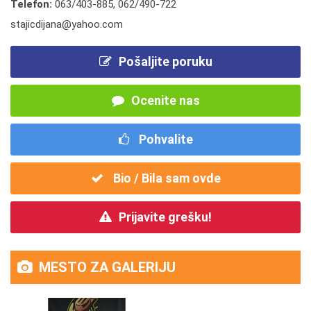
Telefon:
063/403-885
,
062/490-722
stajicdijana@yahoo.com
Pošaljite poruku
Ocenite nas
Pohvalite
Bio / Bila sam ovde
Prijavite grešku!
MESTO ZA GALERIJU