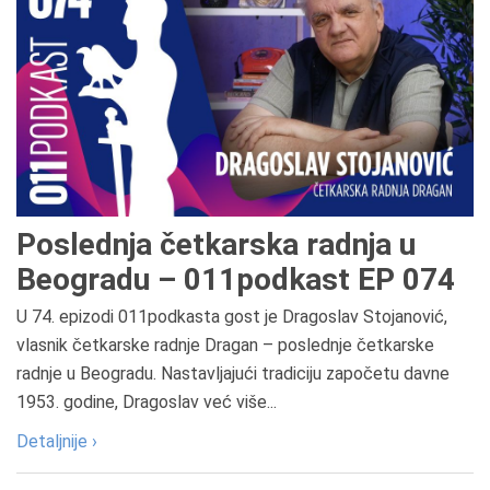
Poslednja četkarska radnja u
Beogradu – 011podkast EP 074
U 74. epizodi 011podkasta gost je Dragoslav Stojanović,
vlasnik četkarske radnje Dragan – poslednje četkarske
radnje u Beogradu. Nastavljajući tradiciju započetu davne
1953. godine, Dragoslav već više...
Detaljnije ›