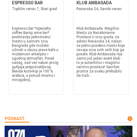
ESPRESSO BAR
KLUB AMBASADA
Topličin venac 7, Stari grad
Resavska 24, Savski venac
Espresso bar *specialty
Klub Ambasada: Magično
coffee &amp; wine bar*
Mesto za Nezaboravne
predstavlja jedinstveno
Proslave U srcu grada, na
mesto u samom srcu
adresi Resavska 24, nalazi
Beograda gde možete
se jedno posebno mesto koje
uživati u ukusu prave kafe u
osvaja srca svih onih koji ga
modernom enterijeru i
posete. Klub Ambasada nije
ugodnoj atmosferi. Pored
samo još jedan event klub -
našeg, sad već nakon prvog
to je autentično i magično
gutljaja prepoznatljivog
carstvo proslava! Savršen
blenda kuće-koji je 100 %
prostor za svaku prilikuBilo
arabica, u ponudi imamo i
da traži...
mnogobroj...
PODKAST