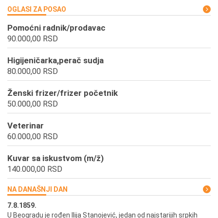
OGLASI ZA POSAO
Pomoćni radnik/prodavac
90.000,00 RSD
Higijeničarka,perač sudja
80.000,00 RSD
Ženski frizer/frizer početnik
50.000,00 RSD
Veterinar
60.000,00 RSD
Kuvar sa iskustvom (m/ž)
140.000,00 RSD
NA DANAŠNJI DAN
7.8.1859.
7.
U Beogradu je rođen Ilija Stanojević, jedan od najstarijih srpkih
U 