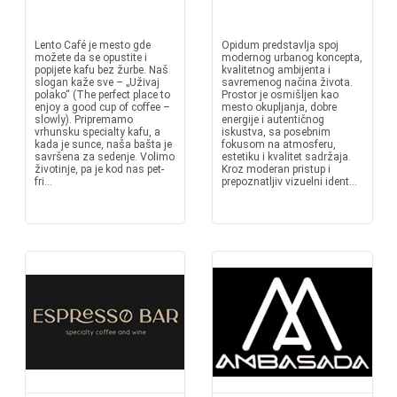
Lento Café je mesto gde
Opidum predstavlja spoj
možete da se opustite i
modernog urbanog koncepta,
popijete kafu bez žurbe. Naš
kvalitetnog ambijenta i
slogan kaže sve – „Uživaj
savremenog načina života.
polako“ (The perfect place to
Prostor je osmišljen kao
enjoy a good cup of coffee –
mesto okupljanja, dobre
slowly). Pripremamo
energije i autentičnog
vrhunsku specialty kafu, a
iskustva, sa posebnim
kada je sunce, naša bašta je
fokusom na atmosferu,
savršena za sedenje. Volimo
estetiku i kvalitet sadržaja.
životinje, pa je kod nas pet-
Kroz moderan pristup i
fri...
prepoznatljiv vizuelni ident...