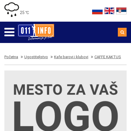
25 ℃
Početna
Ugostiteljstvo
Kafe barovi i klubovi
CAFFE KAKTUS