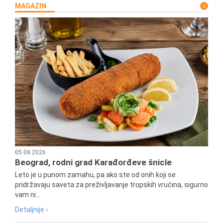
MAGAZIN
05.08.2026
Beograd, rodni grad Karađorđeve šnicle
Leto je u punom zamahu, pa ako ste od onih koji se
pridržavaju saveta za preživljavanje tropskih vrućina, sigurno
vam ni...
Detaljnije ›