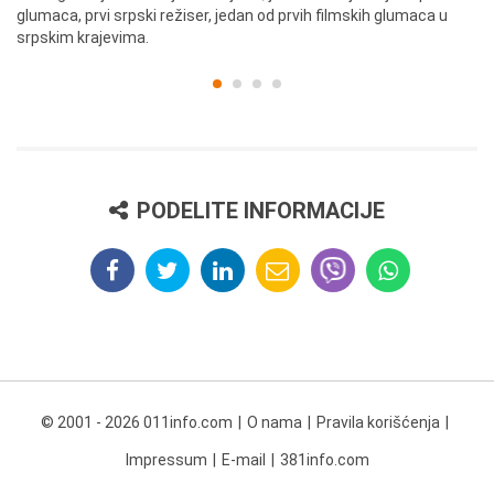
glumaca, prvi srpski režiser, jedan od prvih filmskih glumaca u
re
srpskim krajevima.
PODELITE INFORMACIJE
© 2001 - 2026 011info.com
O nama
Pravila korišćenja
Impressum
E-mail
381info.com