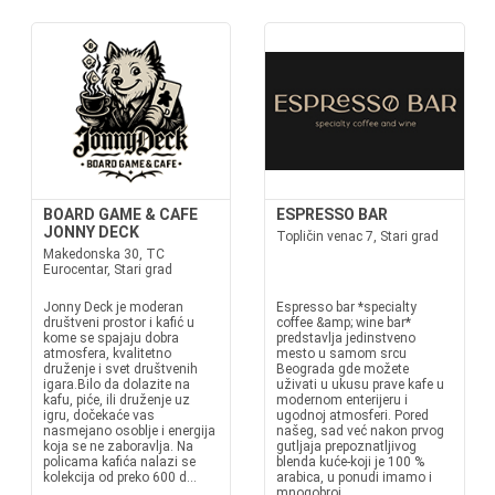
BOARD GAME & CAFE
ESPRESSO BAR
JONNY DECK
Topličin venac 7, Stari grad
Makedonska 30, TC
Eurocentar, Stari grad
Jonny Deck je moderan
Espresso bar *specialty
društveni prostor i kafić u
coffee &amp; wine bar*
kome se spajaju dobra
predstavlja jedinstveno
atmosfera, kvalitetno
mesto u samom srcu
druženje i svet društvenih
Beograda gde možete
igara.Bilo da dolazite na
uživati u ukusu prave kafe u
kafu, piće, ili druženje uz
modernom enterijeru i
igru, dočekaće vas
ugodnoj atmosferi. Pored
nasmejano osoblje i energija
našeg, sad već nakon prvog
koja se ne zaboravlja. Na
gutljaja prepoznatljivog
policama kafića nalazi se
blenda kuće-koji je 100 %
kolekcija od preko 600 d...
arabica, u ponudi imamo i
mnogobroj...