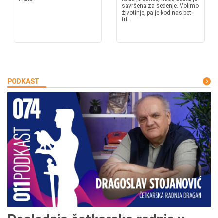
savršena za sedenje. Volimo
životinje, pa je kod nas pet-
fri...
PODKAST