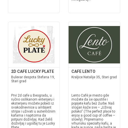
2D CAFE LUCKY PLATE
CAFE LENTO
Bulevar despota Stefana 19,
Kraljice Natalije 35, Stari grad
Stari grad
Prvi 2d cafe u Beogradu, u
Lento Café je mesto gde
ručno oslikanom enterijeru i
možete da se opustite i
eksterijeru možete pobeći iz
popijete kafu bez žurbe. Naš
svakodnevnice u ambijent
slogan kaže sve – „Uživaj
stripa i uživati u autentičnim
polako“ (The perfect place to
kafama i napitcima da
enjoy a good cup of coffee –
potpuni doživljaj. Kad želiš
slowly). Pripremamo
doživljaj i ugođaj tu je Lucky
vrhunsku specialty kafu, a
Plate.
kada je sunce, naša bašta je