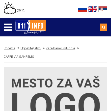
29 ℃
Početna
Ugostiteljstvo
Kafe barovi i klubovi
CAFFE VIA SANREMO