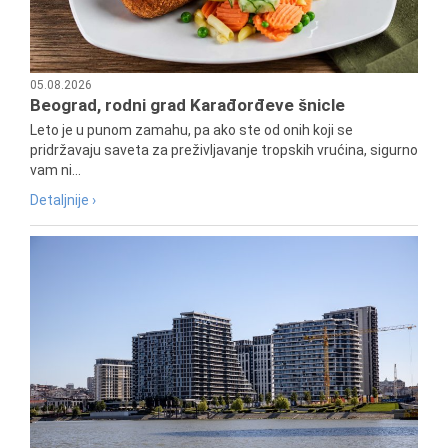
05.08.2026
Beograd, rodni grad Karađorđeve šnicle
Leto je u punom zamahu, pa ako ste od onih koji se
pridržavaju saveta za preživljavanje tropskih vrućina, sigurno
vam ni...
Detaljnije ›