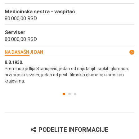
Medicinska sestra - vaspitač
80.000,00 RSD
Serviser
80.000,00 RSD
NA DANAŠNJI DAN
8.8.1930.
8.
Preminuo je Ilija Stanojević, jedan od najstarijih srpkih glumaca,
U 
prvi srpski režiser, jedan od prvih filmskih glumaca u srpskim
krajevima.
PODELITE INFORMACIJE