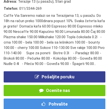
Adresa:
Terazije 13 (u pasažu), Stari grad
Telefon:
011/3344-269
Caffe Via Sanremo nalazi se na Terazijama 13, u pasažu. Do
18h na račun preko 1000dinara popust 10%. Svaka četvrta kafa
je gratis! Domaća kafa 60.00 Espresso 80.00 Espresso mleko
90.00 Nescaffe 90.00 Kapućino 90.00 Limunada 80.00 Čaj 80.00
Plazma shake 150.00 Milkshake 120.00 Topla čokolada 0.2l -
crna 100.00 - bela 100.00 - bela sa lešnikom 100.00 - bounty
100.00 - cherry 100.00 Sokovi 110-130.00 Sve rakije 100.00 Pivo
110-140.00 Supe za poneti Bistre 0.3l - Paradajz 80.00 -
Brokoli 80.00 - Pečurke 80.00 - Kokošija 80.00 - Goveđa 80.00
Nudle 0.4l - Pileća 90.00 - Goveđa 90.00 - Špageti 90.00...
Pošaljite poruku
Ocenite nas
Pohvalite