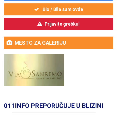
Bio / Bila sam ovde
Prijavite grešku!
MESTO ZA GALERIJU
011INFO PREPORUČUJE U BLIZINI