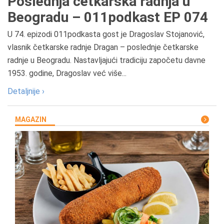
Poslednja četkarska radnja u
Beogradu – 011podkast EP 074
U 74. epizodi 011podkasta gost je Dragoslav Stojanović,
vlasnik četkarske radnje Dragan – poslednje četkarske
radnje u Beogradu. Nastavljajući tradiciju započetu davne
1953. godine, Dragoslav već više...
Detaljnije ›
MAGAZIN