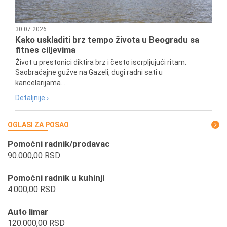
30.07.2026
Kako uskladiti brz tempo života u Beogradu sa
fitnes ciljevima
Život u prestonici diktira brz i često iscrpljujući ritam.
Saobraćajne gužve na Gazeli, dugi radni sati u
kancelarijama...
Detaljnije ›
OGLASI ZA POSAO
Pomoćni radnik/prodavac
90.000,00 RSD
Pomoćni radnik u kuhinji
4.000,00 RSD
Auto limar
120.000,00 RSD