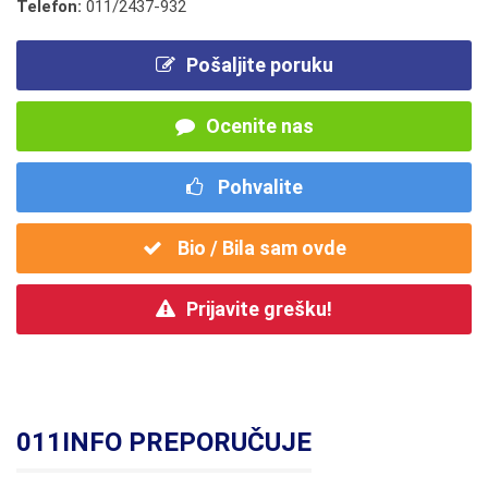
Telefon:
011/2437-932
Pošaljite poruku
Ocenite nas
Pohvalite
Bio / Bila sam ovde
Prijavite grešku!
011INFO PREPORUČUJE