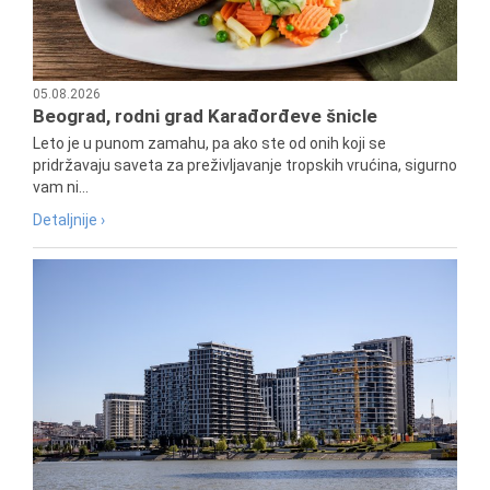
05.08.2026
Beograd, rodni grad Karađorđeve šnicle
Leto je u punom zamahu, pa ako ste od onih koji se
pridržavaju saveta za preživljavanje tropskih vrućina, sigurno
vam ni...
Detaljnije ›