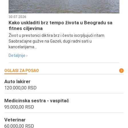
30.07.2026
Kako uskladiti brz tempo života u Beogradu sa
fitnes ciljevima
Život u prestonici diktira brz i često iscrpljujući ritam.
Saobraćajne gužve na Gazeli, dugi radni sati u
kancelarijama...
Detaljnije ›
OGLASI ZA POSAO
Auto lakirer
120.000,00 RSD
Medicinska sestra - vaspitač
95.000,00 RSD
Veterinar
60.000,00 RSD