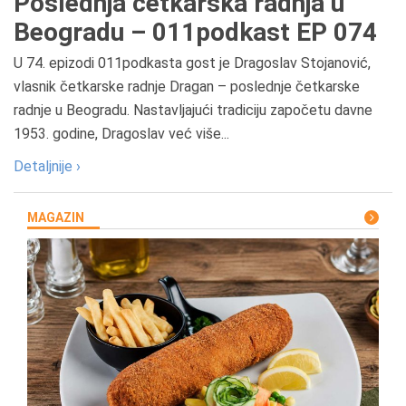
Poslednja četkarska radnja u
Beogradu – 011podkast EP 074
U 74. epizodi 011podkasta gost je Dragoslav Stojanović,
vlasnik četkarske radnje Dragan – poslednje četkarske
radnje u Beogradu. Nastavljajući tradiciju započetu davne
1953. godine, Dragoslav već više...
Detaljnije ›
MAGAZIN