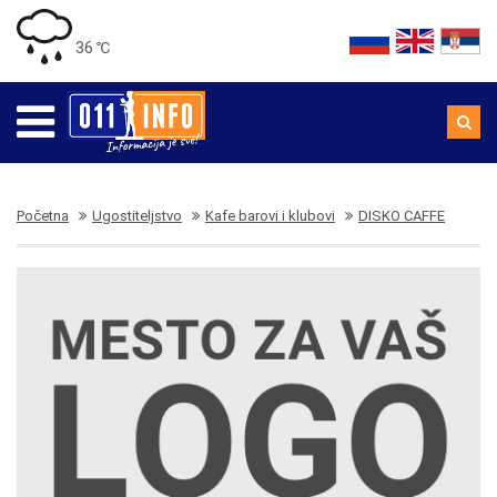
36 ℃
Početna
Ugostiteljstvo
Kafe barovi i klubovi
DISKO CAFFE