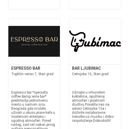
ESPRESSO BAR
BAR LJUBIMAC
Topličin venac 7, Stari grad
Cetinjska 15, Stari grad
Espresso bar *specialty
Uživajte u vrhunskim
coffee &amp; wine bar*
koktelima, opuštenoj
predstavlja jedinstveno
atmosferi i prijatnom
mesto u samom srcu
društvu.Posetite nas na
Beograda gde možete
adresi Cetinjska 15a i
uživati u ukusu prave kafe u
doživite nezaboravne
modernom enterijeru i
trenutke uz muziku i dobro
ugodnoj atmosferi. Pored
raspoloženje.Dobrodošli!
našeg, sad već nakon prvog
gutljaja prepoznatljivog