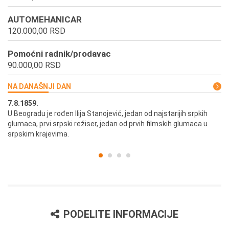
AUTOMEHANICAR
120.000,00 RSD
Pomoćni radnik/prodavac
90.000,00 RSD
NA DANAŠNJI DAN
7.8.1859.
7.
U Beogradu je rođen Ilija Stanojević, jedan od najstarijih srpkih
U 
glumaca, prvi srpski režiser, jedan od prvih filmskih glumaca u
re
srpskim krajevima.
PODELITE INFORMACIJE