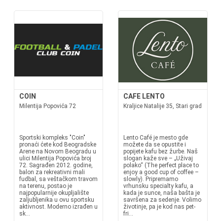
COIN
CAFE LENTO
Milentija Popovića 72
Kraljice Natalije 35, Stari grad
Sportski kompleks "Coin"
Lento Café je mesto gde
pronaći ćete kod Beogradske
možete da se opustite i
Arene na Novom Beogradu u
popijete kafu bez žurbe. Naš
ulici Milentija Popovića broj
slogan kaže sve – „Uživaj
72. Sagrađen 2012. godine,
polako“ (The perfect place to
balon za rekreativni mali
enjoy a good cup of coffee –
fudbal, sa veštačkom travom
slowly). Pripremamo
na terenu, postao je
vrhunsku specialty kafu, a
najpopularnije okupljalište
kada je sunce, naša bašta je
zaljubljenika u ovu sportsku
savršena za sedenje. Volimo
aktivnost. Moderno izrađen u
životinje, pa je kod nas pet-
sk...
fri...