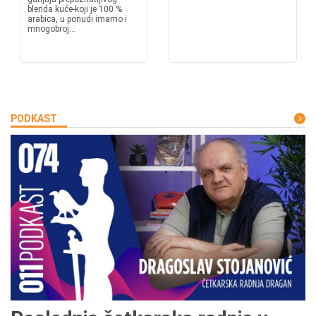
blenda kuće-koji je 100 %
arabica, u ponudi imamo i
mnogobroj...
PODKAST