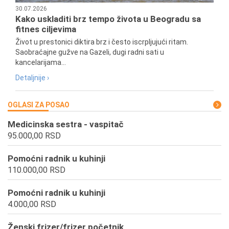
30.07.2026
Kako uskladiti brz tempo života u Beogradu sa
fitnes ciljevima
Život u prestonici diktira brz i često iscrpljujući ritam.
Saobraćajne gužve na Gazeli, dugi radni sati u
kancelarijama...
Detaljnije ›
OGLASI ZA POSAO
Medicinska sestra - vaspitač
95.000,00 RSD
Pomoćni radnik u kuhinji
110.000,00 RSD
Pomoćni radnik u kuhinji
4.000,00 RSD
Ženski frizer/frizer početnik