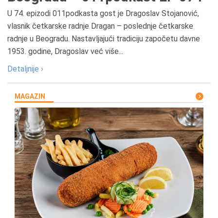
U 74. epizodi 011podkasta gost je Dragoslav Stojanović,
vlasnik četkarske radnje Dragan – poslednje četkarske
radnje u Beogradu. Nastavljajući tradiciju započetu davne
1953. godine, Dragoslav već više...
Detaljnije ›
MAGAZIN