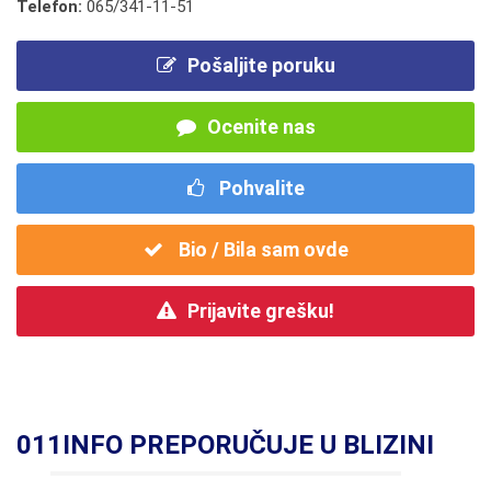
Telefon:
065/341-11-51
Pošaljite poruku
Ocenite nas
Pohvalite
Bio / Bila sam ovde
Prijavite grešku!
011INFO PREPORUČUJE U BLIZINI