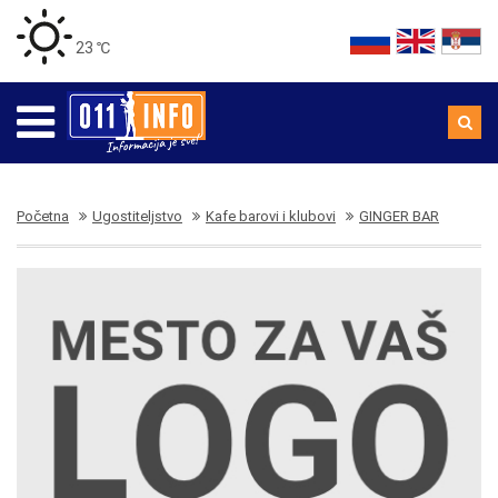
23 ℃
Početna
Ugostiteljstvo
Kafe barovi i klubovi
GINGER BAR