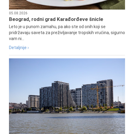
05.08.2026
Beograd, rodni grad Karađorđeve šnicle
Leto je u punom zamahu, pa ako ste od onih koji se
pridržavaju saveta za preživljavanje tropskih vrućina, sigurno
vam ni...
Detaljnije ›