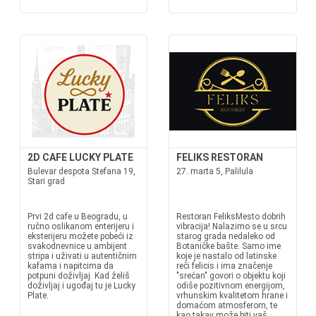
2D CAFE LUCKY PLATE
FELIKS RESTORAN
Bulevar despota Stefana 19,
27. marta 5, Palilula
Stari grad
Prvi 2d cafe u Beogradu, u
Restoran FeliksMesto dobrih
ručno oslikanom enterijeru i
vibracija! Nalazimo se u srcu
eksterijeru možete pobeći iz
starog grada nedaleko od
svakodnevnice u ambijent
Botaničke bašte. Samo ime
stripa i uživati u autentičnim
koje je nastalo od latinske
kafama i napitcima da
reči felicis i ima značenje
potpuni doživljaj. Kad želiš
"srećan" govori o objektu koji
doživljaj i ugođaj tu je Lucky
odiše pozitivnom energijom,
Plate.
vrhunskim kvalitetom hrane i
domaćom atmosferom, te
kao takav može biti vaš...