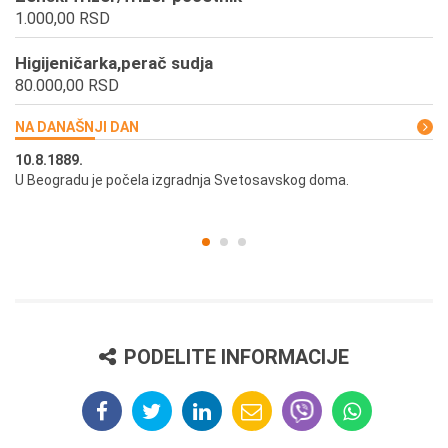
1.000,00 RSD
Higijeničarka,perač sudja
80.000,00 RSD
NA DANAŠNJI DAN
10.8.1889.
10
U Beogradu je počela izgradnja Svetosavskog doma.
Ut
st
PODELITE INFORMACIJE