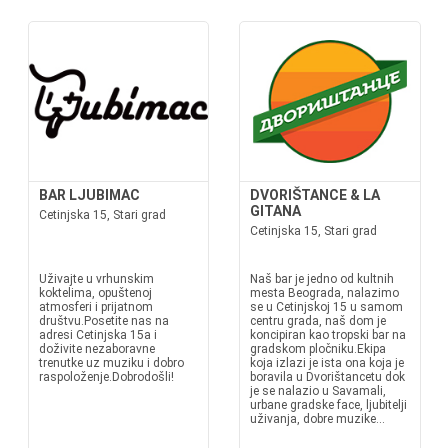
BAR LJUBIMAC
DVORIŠTANCE & LA
GITANA
Cetinjska 15, Stari grad
Cetinjska 15, Stari grad
Uživajte u vrhunskim
Naš bar je jedno od kultnih
koktelima, opuštenoj
mesta Beograda, nalazimo
atmosferi i prijatnom
se u Cetinjskoj 15 u samom
društvu.Posetite nas na
centru grada, naš dom je
adresi Cetinjska 15a i
koncipiran kao tropski bar na
doživite nezaboravne
gradskom pločniku.Ekipa
trenutke uz muziku i dobro
koja izlazi je ista ona koja je
raspoloženje.Dobrodošli!
boravila u Dvorištancetu dok
je se nalazio u Savamali,
urbane gradske face, ljubitelji
uživanja, dobre muzike...