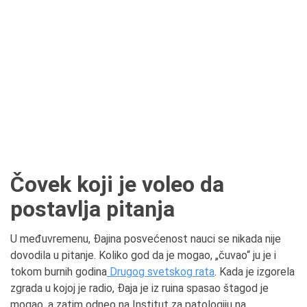
Čovek koji je voleo da
postavlja pitanja
U međuvremenu, Đajina posvećenost nauci se nikada nije
dovodila u pitanje. Koliko god da je mogao, „čuvao“ ju je i
tokom burnih godina
Drugog svetskog rata
. Kada je izgorela
zgrada u kojoj je radio, Đaja je iz ruina spasao štagod je
mogao, a zatim odneo na Institut za patologiju na