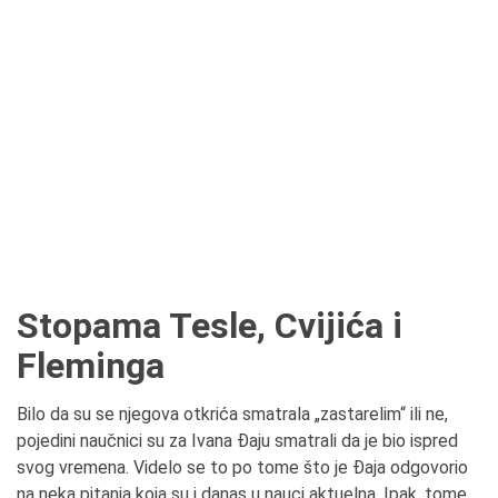
Stopama Tesle, Cvijića i
Fleminga
Bilo da su se njegova otkrića smatrala „zastarelim“ ili ne,
pojedini naučnici su za Ivana Đaju smatrali da je bio ispred
svog vremena. Videlo se to po tome što je Đaja odgovorio
na neka pitanja koja su i danas u nauci aktuelna. Ipak, tome