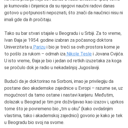
je kumovala i činjenica da su njegovi naučni radovi danas
gotovo u potpunosti nepoznati, što znači da naučnici nisu ni
imali gde da ih pročitaju.
Tako su bar stvari stajale u Beogradu i u Srbiji. Za to vreme,
Ivan Đaja je 1954. godine izabran za počasnog doktora
Univerziteta u
Parizu
i bio je treći sa ovih prostora kome je
to pošlo za rukom – odmah iza
Nikole Tesle
i Jovana Cvijića.
U isto vreme, Đaja je bio i jedan od retkih izuzetaka za koga
se pročulo dok je radio u nekadašnjoj Jugoslaviji.
Budući da je doktorirao na Sorboni, imao je privilegiju da
postane deo akademske zajednice u Evropi – razume se, uz
mogućnost da tamo ostane i nastavi karijeru. Međutim,
dolazak u Beograd je tim pre doživljavao kao izazov i, uprkos
tome što je povremeno bio „trn u oku“ (kako ovdašnjim
vlastima, tako i akademskoj zajednici) govorio je kako je tek
u Beogradu bio svoj na svome.