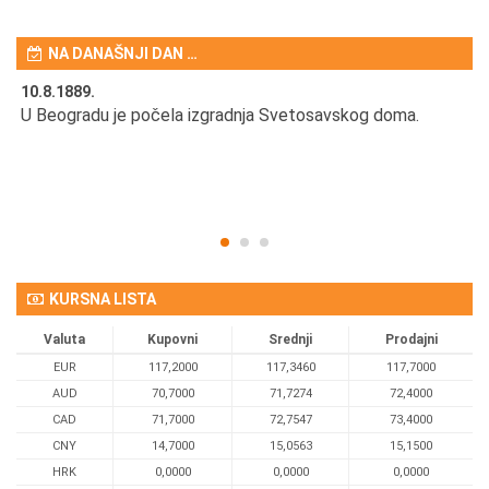
NA DANAŠNJI DAN …
10.8.1889.
10
U Beogradu je počela izgradnja Svetosavskog doma.
Ut
Om
KURSNA LISTA
Valuta
Kupovni
Srednji
Prodajni
EUR
117,2000
117,3460
117,7000
AUD
70,7000
71,7274
72,4000
CAD
71,7000
72,7547
73,4000
CNY
14,7000
15,0563
15,1500
HRK
0,0000
0,0000
0,0000