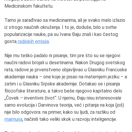
Medicinskom fakultetu.
Tamo je sarađivao sa medicinarima, ali je svako malo izlazio
iz strogo naučnih okruženja. I to je, doduše, bilo u svrhe
popularizacije nauke, pa su Ivana Đaju znali i kao čestog
gosta
radijskih emisija
.
Nije mu teško padalo ni pisanje, tim pre što su se njegovi
naučni radovi brojali u desetinama. Nakon Drugog svetskog
rata, radove je prvenstveno objavljivao u Glasniku Francuske
akademije nauka – one koje je pisao na maternjem jeziku – a
zatim i u Glasniku Srpske akademije. Dotakao se i pisanja
filozofske literature, a takvo beše njegovo kapitalno delo
„Čovek – inventivni život“. U njemu, Đaju nisu interesovale
samo evolucija i Darvinova teorija, već i pitanja na koja (još)
nije bilo odgovora: na primer, kako su ljudi, za razliku od
majmuna
, načinili tako veliki skok u razvoju inteligencije.