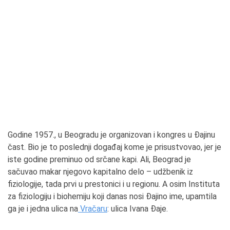
Godine 1957., u Beogradu je organizovan i kongres u Đajinu
čast. Bio je to poslednji događaj kome je prisustvovao, jer je
iste godine preminuo od srčane kapi. Ali, Beograd je
sačuvao makar njegovo kapitalno delo – udžbenik iz
fiziologije, tada prvi u prestonici i u regionu. A osim Instituta
za fiziologiju i biohemiju koji danas nosi Đajino ime, upamtila
ga je i jedna ulica na
Vračaru
: ulica Ivana Đaje.