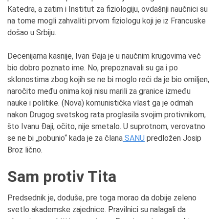
Katedra, a zatim i Institut za fiziologiju, ovdašnji naučnici su
na tome mogli zahvaliti prvom fiziologu koji je iz Francuske
došao u Srbiju.
Decenijama kasnije, Ivan Đaja je u naučnim krugovima već
bio dobro poznato ime. No, prepoznavali su ga i po
sklonostima zbog kojih se ne bi moglo reći da je bio omiljen,
naročito među onima koji nisu marili za granice između
nauke i politike. (Nova) komunistička vlast ga je odmah
nakon Drugog svetskog rata proglasila svojim protivnikom,
što Ivanu Đaji, očito, nije smetalo. U suprotnom, verovatno
se ne bi „pobunio“ kada je za člana
SANU
predložen Josip
Broz lično.
Sam protiv Tita
Predsednik je, doduše, pre toga morao da dobije zeleno
svetlo akademske zajednice. Pravilnici su nalagali da