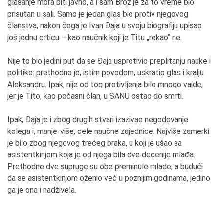
glasanje mora biti javno, a i sam Broz je za to vreme bio
prisutan u sali. Samo je jedan glas bio protiv njegovog
članstva, nakon čega je Ivan Đaja u svoju biografiju upisao
još jednu crticu – kao naučnik koji je Titu „rekao“ ne.
Nije to bio jedini put da se Đaja usprotivio preplitanju nauke i
politike: prethodno je, istim povodom, uskratio glas i kralju
Aleksandru. Ipak, nije od tog protivljenja bilo mnogo vajde,
jer je Tito, kao počasni član, u SANU ostao do smrti.
Ipak, Đaja je i zbog drugih stvari izazivao negodovanje
kolega i, manje-više, cele naučne zajednice. Najviše zamerki
je bilo zbog njegovog trećeg braka, u koji je ušao sa
asistentkinjom koja je od njega bila dve decenije mlađa.
Prethodne dve supruge su obe preminule mlade, a budući
da se asistentkinjom oženio već u poznijim godinama, jedino
ga je ona i nadživela.