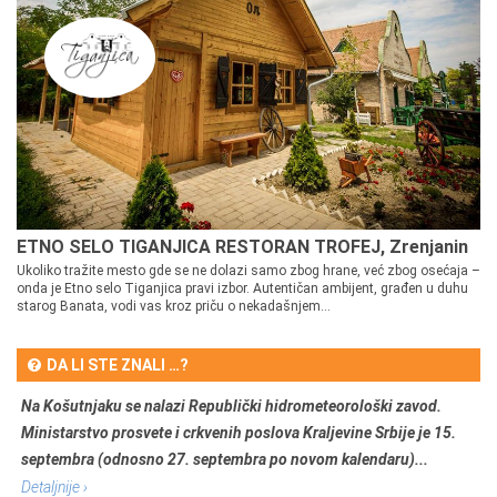
ETNO SELO TIGANJICA RESTORAN TROFEJ, Zrenjanin
Ukoliko tražite mesto gde se ne dolazi samo zbog hrane, već zbog osećaja –
onda je Etno selo Tiganjica pravi izbor. Autentičan ambijent, građen u duhu
starog Banata, vodi vas kroz priču o nekadašnjem...
DA LI STE ZNALI …?
Na Košutnjaku se nalazi Republički hidrometeorološki zavod.
Ministarstvo prosvete i crkvenih poslova Kraljevine Srbije je 15.
septembra (odnosno 27. septembra po novom kalendaru)...
Detaljnije ›