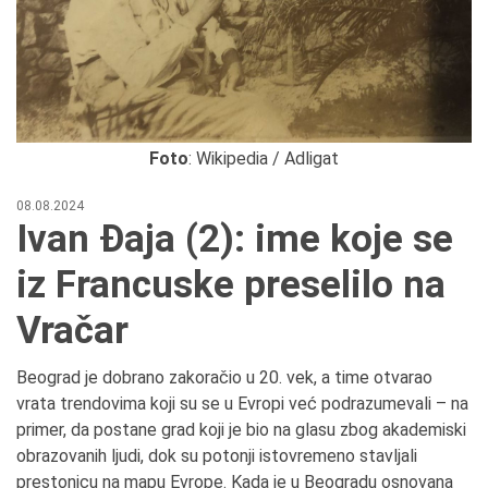
Foto
: Wikipedia / Adligat
08.08.2024
Ivan Đaja (2): ime koje se
iz Francuske preselilo na
Vračar
Beograd je dobrano zakoračio u 20. vek, a time otvarao
vrata trendovima koji su se u Evropi već podrazumevali – na
primer, da postane grad koji je bio na glasu zbog akademiski
obrazovanih ljudi, dok su potonji istovremeno stavljali
prestonicu na mapu Evrope. Kada je u Beogradu osnovana