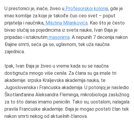
U prestonici je, inače, živeo u
Profesorskoj koloniji
, gde je
imao komšije za koje je takođe čuo ceo svet – poput
prijatelja i naučnika,
Milutina Milankovića
. Kao što je često
bivao slučaj sa pojedincima iz sveta nauke, Ivan Đaja je
pripadao i istaknutim
masonima
. A nepunih 7 decenija nakon
Đajine smrti, seća ga se, uglavnom, tek uža naučna
zajednica.
Ipak, Ivan Đaja je živeo u vreme kada su se naučna
dostignuća mnogo više cenila. Za člana su ga imale tri
akademije: srpska Kraljevska akademija nauka, te
Jugoslovenska i Francuska akademija. U potonjoj je nasledio
Škotlanđanina Aleksandra Fleminga, mikrobiologa zaslužnog
za to što danas imamo penicilin. Tako su, uostalom, nalagala
pravila Francuske akademije: Đaja je mogao postati član tek
nakon smrti nekog od aktuelnih članova.