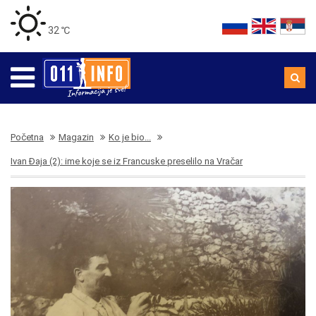
32 ℃
Početna
Magazin
Ko je bio...
Ivan Đaja (2): ime koje se iz Francuske preselilo na Vračar