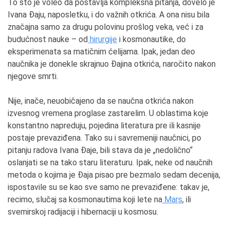
To što je voleo da postavlja kompleksna pitanja, dovelo je
Ivana Đaju, naposletku, i do važnih otkrića. A ona nisu bila
značajna samo za drugu polovinu prošlog veka, već i za
budućnost nauke – od
hirurgije
i kosmonautike, do
eksperimenata sa matičnim ćelijama. Ipak, jedan deo
naučnika je donekle skrajnuo Đajina otkrića, naročito nakon
njegove smrti.
Nije, inače, neuobičajeno da se naučna otkrića nakon
izvesnog vremena proglase zastarelim. U oblastima koje
konstantno napreduju, pojedina literatura pre ili kasnije
postaje prevaziđena. Tako su i savremeniji naučnici, po
pitanju radova Ivana Đaje, bili stava da je „nedolično“
oslanjati se na tako staru literaturu. Ipak, neke od naučnih
metoda o kojima je Đaja pisao pre bezmalo sedam decenija,
ispostavile su se kao sve samo ne prevaziđene: takav je,
recimo, slučaj sa kosmonautima koji lete na
Mars
, ili
svemirskoj radijaciji i hibernaciji u kosmosu.