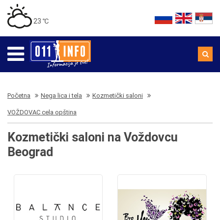
23 ℃
Početna
Nega lica i tela
Kozmetički saloni
VOŽDOVAC cela opština
Kozmetički saloni na Voždovcu
Beograd