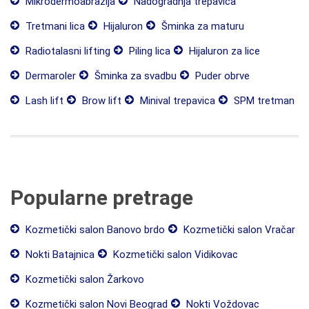
Mikrodermoabrazija
Nadogradnja trepavica
Tretmani lica
Hijaluron
Šminka za maturu
Radiotalasni lifting
Piling lica
Hijaluron za lice
Dermaroler
Šminka za svadbu
Puder obrve
Lash lift
Brow lift
Minival trepavica
SPM tretman
Popularne pretrage
Kozmetički salon Banovo brdo
Kozmetički salon Vračar
Nokti Batajnica
Kozmetički salon Vidikovac
Kozmetički salon Žarkovo
Kozmetički salon Novi Beograd
Nokti Voždovac