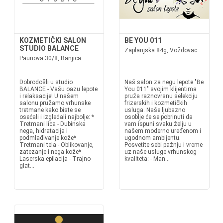
KOZMETIČKI SALON
BE YOU 011
STUDIO BALANCE
Zaplanjska 84g, Voždovac
Paunova 30/8, Banjica
Dobrodošli u studio
Naš salon za negu lepote "Be
BALANCE - Vašu oazu lepote
You 011" svojim klijentima
i relaksacije! U našem
pruža raznovrsnu selekciju
salonu pružamo vrhunske
frizerskih i kozmetičkih
tretmane kako biste se
usluga. Naše ljubazno
osećali i izgledali najbolje: *
osoblje će se pobrinuti da
Tretmani lica - Dubinska
vam ispuni svaku želju u
nega, hidratacija i
našem moderno uređenom i
podmlađivanje kože*
ugodnom ambijentu.
Tretmani tela - Oblikovanje,
Posvetite sebi pažnju i vreme
zatezanje i nega kože*
uz naše usluge vrhunskog
Laserska epilacija - Trajno
kvaliteta: - Man...
glat...