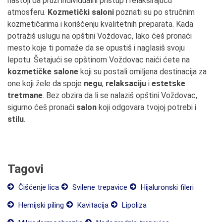
nastoji da pruži individualni pristup i relaksirajuću
atmosferu.
Kozmetički saloni
poznati su po stručnim
kozmetičarima i korišćenju kvalitetnih preparata. Kada
potražiš uslugu na opštini Voždovac, lako ćeš pronaći
mesto koje ti pomaže da se opustiš i naglasiš svoju
lepotu. Šetajući se opštinom Voždovac naići ćete na
kozmetičke salone
koji su postali omiljena destinacija za
one koji žele da spoje
negu
,
relaksaciju
i
estetske
tretmane
. Bez obzira da li se nalaziš opštini Voždovac,
sigurno ćeš pronaći
salon
koji odgovara tvojoj potrebi i
stilu
.
Tagovi
Čišćenje lica
Svilene trepavice
Hijaluronski fileri
Hemijski piling
Kavitacija
Lipoliza