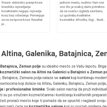
frizure- dubinsko pranje kose-
jednom mestu, nudimo Vam sve
brazilsko ispravljanje
ono što je svakoj dami potrebno
koseKeratin neguje i ispravlja
da se oseća i izgleda savršeno,
kosu bez oštećenja. Primenjuje
uz upotrebu kvalitetne
se na se tipove kose. Rezultat
kozmetike: Afrodita, Gigi... Nudi...
je...
Altina, Galenika, Batajnica, Ze
 Batajnica, Zemun polje
su idealno mesto za Vašu lepotu.
Briga
kozmetički salon na Altini na Galenici u Batajnici u Zemun p
ike, Batajnice, Zemuna polja nalaze se
saloni
koji kombinuju modern
setiocima koji dolaze na Altinu, Galeniku, Batajnicu, Zemun polje
je
i
profesionalne šminke
. Svaki salon nastoji da pruži individual
i su po stručnim kozmetičarima i korišćenju kvalitetnih preparata
o ćeš pronaći mesto koje ti pomaže da se opustiš i naglasiš svoju 
jem naići ćete na
kozmetičke salone
koji su postali omiljena de