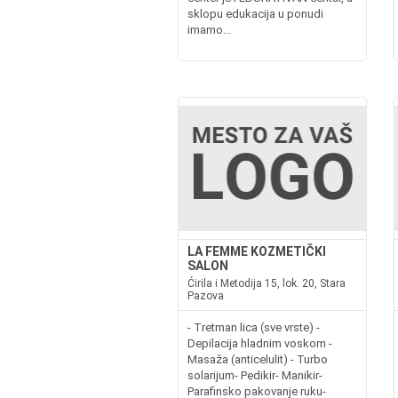
sklopu edukacija u ponudi
imamo...
LA FEMME KOZMETIČKI
SALON
Ćirila i Metodija 15, lok. 20, Stara
Pazova
- Tretman lica (sve vrste) -
Depilacija hladnim voskom -
Masaža (anticelulit) - Turbo
solarijum- Pedikir- Manikir-
Parafinsko pakovanje ruku-