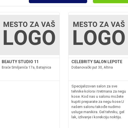
BEAUTY STUDIO 11
CELEBRITY SALON LEPOTE
Braće Smiljanića 17a, Batajnica
Dobanovački put 30, Altina
Specijalizovan salon za sve
tehnike kolora i tretmana za negu
kose. Kod nas u salonu možete
kupiti preparate za negu kose.U
našem salonu takođe nudimo
usluge manikira. Gel tehniku, gel
lak, izlivanje i korekciju noktiju.