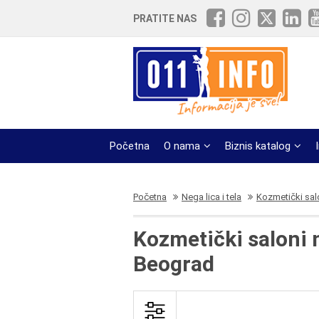
PRATITE NAS
Početna
O nama
Biznis katalog
Početna
Nega lica i tela
Kozmetički sal
Kozmetički saloni n
Beograd