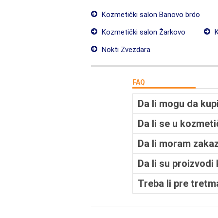
Kozmetički salon Banovo brdo
Kozmetički salon Žarkovo
K
Nokti Zvezdara
FAQ
Da li mogu da ku
Da li se u kozmet
Da li moram zaka
Da li su proizvodi
Treba li pre tretm