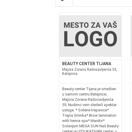
BEAUTY CENTER TIJANA
Majora Zorana Radosavljevića 55,
Batajnica
Beauty center Tijana je smešten
u samom centru Batajnice,
Majora Zorana Radosavljevića
55. Nudimo vam sledeći spektar
usluga: * Svilene trepavice*
Trajna šminka* Brow lamination
with henna spa* Manikir*
Solarijum MEGA SUN Naš Beauty
center je i EDUKATIVAN centar, u