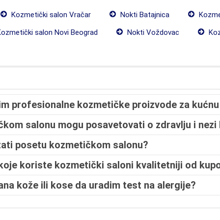
Kozmetički salon Vračar
Nokti Batajnica
Kozmet
ozmetički salon Novi Beograd
Nokti Voždovac
Koz
pim profesionalne kozmetičke proizvode za kućnu
ičkom salonu mogu posavetovati o zdravlju i nezi
zati posetu kozmetičkom salonu?
 koje koriste kozmetički saloni kvalitetniji od kup
ana kože ili kose da uradim test na alergije?