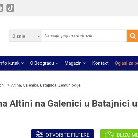
Biznis
Info kutak
O Beogradu
Magazin
Kontakt
Oglasi za 
oni
Altina, Galenika, Batajnica, Zemun polje
a Altini na Galenici u Batajnici 
OTVORITE FILTERE
BLIZU M