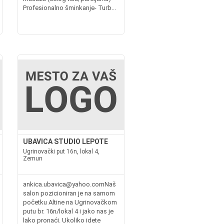
Profesionalno šminkanje- Turb...
UBAVICA STUDIO LEPOTE
Ugrinovački put 16n, lokal 4,
Zemun
ankica.ubavica@yahoo.comNaš
salon pozicioniran je na samom
početku Altine na Ugrinovačkom
putu br. 16n/lokal 4 i jako nas je
lako pronaći. Ukoliko idete