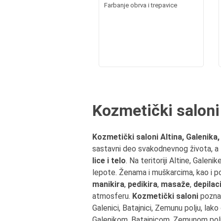
Farbanje obrva i trepavice
Kozmetički saloni 
Kozmetički saloni Altina, Galenika,
sastavni deo svakodnevnog života, a
lice i telo
. Na teritoriji Altine, Galen
lepote. Ženama i muškarcima, kao i po
manikira
,
pedikira
,
masaže
,
depilaci
atmosferu.
Kozmetički saloni
poznat
Galenici, Batajnici, Zemunu polju, lak
Galenikom, Batajnicom, Zemunom pol