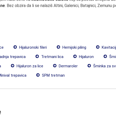
ane
. Bez obzira da li se nalaziš Altini, Galenici, Batajnici, Zemunu 
ice
Hijaluronski fileri
Hemijski piling
Kavitaci
dnja trepavica
Tretmani lica
Hijaluron
Šmi
a
Hijaluron za lice
Dermaroler
Šminka za s
inival trepavica
SPM tretman
e