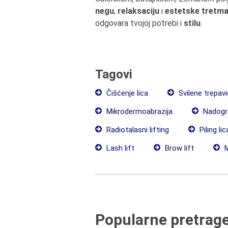
negu
,
relaksaciju
i
estetske tretm
odgovara tvojoj potrebi i
stilu
.
Tagovi
Čišćenje lica
Svilene trepav
Mikrodermoabrazija
Nadogra
Radiotalasni lifting
Piling lic
Lash lift
Brow lift
M
Popularne pretrag