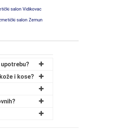
ički salon Vidikovac
metički salon Zemun
 upotrebu?
 kože i kose?
ovnih?