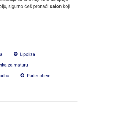
polju, sigurno ćeš pronaći
salon
koji
ja
Lipoliza
nka za maturu
vadbu
Puder obrve