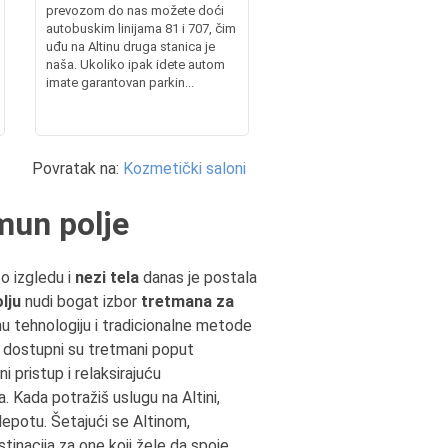
prevozom do nas možete doći
autobuskim linijama 81 i 707, čim
uđu na Altinu druga stanica je
naša. Ukoliko ipak idete autom
imate garantovan parkin...
Povratak na:
Kozmetički saloni
mun polje
 o izgledu i
nezi tela
danas je postala
olju
nudi bogat izbor
tretmana za
u tehnologiju i tradicionalne metode
, dostupni su tretmani poput
ni pristup i relaksirajuću
. Kada potražiš uslugu na Altini,
lepotu. Šetajući se Altinom,
stinacija za one koji žele da spoje