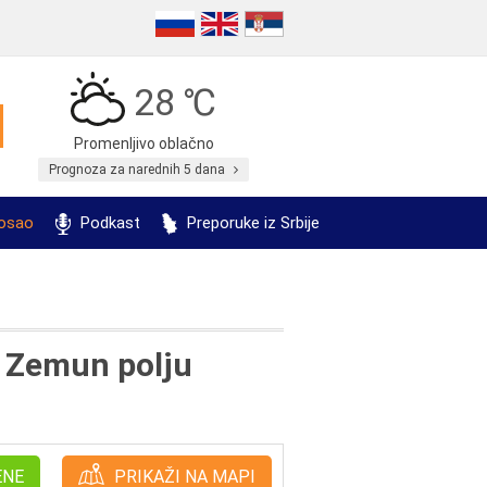
28 ℃
Promenljivo oblačno
Prognoza za narednih 5 dana
posao
Podkast
Preporuke iz Srbije
u Zemun polju
ENE
PRIKAŽI NA MAPI