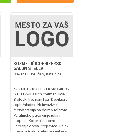
KOZMETIČKO-FRIZERSKI
SALON STELLA
Stevana Dubajića 2, Batajnica
KOZMETIČKO-FRIZERSKI SALON
STELLA- Klasični tretmani lica-
Biološki tretmani lica- Depilacija
topla/hladna- Neinvazivna
mezoteraoija sa dermo rolerom-
Parafinsko pakovanje ruku i
stopala- Korekcija obrva-
Farbanje obrva i trepavica- Relax
masaža (celog tela/parcijalna)-