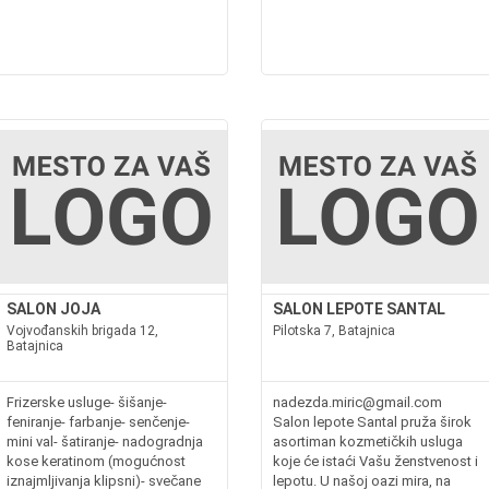
SALON JOJA
SALON LEPOTE SANTAL
Vojvođanskih brigada 12,
Pilotska 7, Batajnica
Batajnica
Frizerske usluge- šišanje-
nadezda.miric@gmail.com
feniranje- farbanje- senčenje-
Salon lepote Santal pruža širok
mini val- šatiranje- nadogradnja
asortiman kozmetičkih usluga
kose keratinom (mogućnost
koje će istaći Vašu ženstvenost i
iznajmljivanja klipsni)- svečane
lepotu. U našoj oazi mira, na