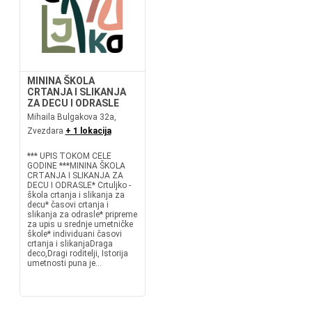
MININA ŠKOLA
CRTANJA I SLIKANJA
ZA DECU I ODRASLE
Mihaila Bulgakova 32a,
Zvezdara
+ 1 lokacija
*** UPIS TOKOM CELE
GODINE ***MININA ŠKOLA
CRTANJA I SLIKANJA ZA
DECU I ODRASLE* Crtuljko -
škola crtanja i slikanja za
decu* časovi crtanja i
slikanja za odrasle* pripreme
za upis u srednje umetničke
škole* individuani časovi
crtanja i slikanjaDraga
deco,Dragi roditelji, Istorija
umetnosti puna je...