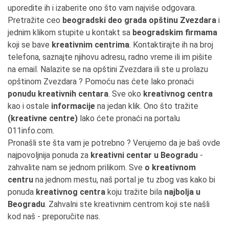
uporedite ih i izaberite ono što vam najviše odgovara.
Pretražite ceo
beogradski deo grada opštinu Zvezdara
i
jednim klikom stupite u kontakt sa
beogradskim firmama
koji se bave
kreativnim centrima
. Kontaktirajte ih na broj
telefona, saznajte njihovu adresu, radno vreme ili im pišite
na email. Nalazite se na opštini Zvezdara ili ste u prolazu
opštinom Zvezdara ? Pomoću nas ćete lako pronaći
ponudu kreativnih centara
. Sve oko
kreativnog centra
kao i ostale
informacije
na jedan klik. Ono što tražite
(kreativne centre)
lako ćete pronaći na portalu
011info.com.
Pronašli ste šta vam je potrebno ? Verujemo da je baš ovde
najpovoljnija ponuda za
kreativni centar u Beogradu
-
zahvalite nam se jednom prilikom. Sve
o kreativnom
centru
na jednom mestu, naš portal je tu zbog vas kako bi
ponuda
kreativnog centra
koju tražite bila
najbolja u
Beogradu
. Zahvalni ste kreativnim centrom koji ste našli
kod naš - preporučite nas.