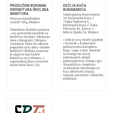
PRODUŽENI BORAVAK
DEČIJA KUĆA
VIKENDTURA ŠKOLSKA
BUBAMARICA
AVANTURA
Velemajstora Bore Kostića
34, Bežanijska kosa //
Vitezova Karađorđeve
Trajka Rajkovića 5,
zvezde 105g, Mirijevo
Bežanijska kosa // Živka
Petrovića 43, Zemun //
Vikendtura školska avantura
Matice Srpske 3a, Mirijevo
- vas pomoćnik/saradnik za
bezbrižno čuvanje i edukaciju
» Dete je svoj vlastiti graditelj
dece u Beogradu ( Mirijevo,
« Boravak u Bubamarici
Zvezdara) Želite da nekome
podrazumeva kompletnu
prepustite vašu decu i budete
brigu i negu o deci. Akcenat
bezbrižni? Školska avantura
se stavlja na razvoj
je odgovor koji tražite!
individualnih dečijih
Nalazimo se u Mirijevu, u
potencijala kroz učenje i igru.
neposrednoj blizni osnovnih
Stvaralaštvo i kreativno
škola Pavle Savić i De...
izražavanje odražavaju se
kroz aktivnosti crtanja,
vajanja, pozorišne i lutkarske
predstave...