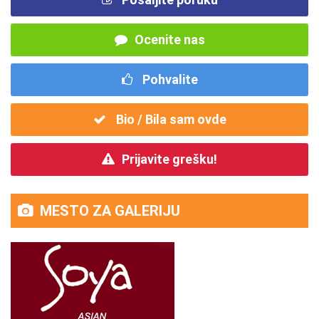
Ocenite nas
Pohvalite
Bio / Bila sam ovde
Prijavite grešku!
MESTO ZA GALERIJU