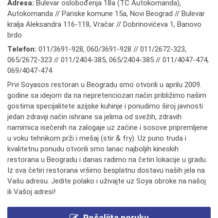
Adresa:
Bulevar oslobođenja 18a (TC Autokomanda),
Autokomanda // Pariske komune 15a, Novi Beograd // Bulevar
kralja Aleksandra 116-118, Vračar // Dobrinovićeva 1, Banovo
brdo
Telefon:
011/3691-928
,
060/3691-928 // 011/2672-323
,
065/2672-323 // 011/2404-385
,
065/2404-385 // 011/4047-474
,
069/4047-474
Prvi Soyasos restoran u Beogradu smo otvorili u aprilu 2009.
godine sa idejom da na nepretenciozan način približimo našim
gostima specijalitete azijske kuhinje i ponudimo široj javnosti
jedan zdraviji način ishrane sa jelima od svežih, zdravih
namirnica isečenih na zalogaje uz začine i sosove pripremljene
u voku tehnikom prži i mešaj (stir & fry). Uz puno truda i
kvalitetnu ponudu otvorili smo lanac najboljih kineskih
restorana u Beogradu i danas radimo na četiri lokacije u gradu.
Iz sva četiri restorana vršimo besplatnu dostavu naših jela na
Vašu adresu. Jedite polako i uživajte uz Soya obroke na našoj
ili Vašoj adresi!
Pošaljite poruku