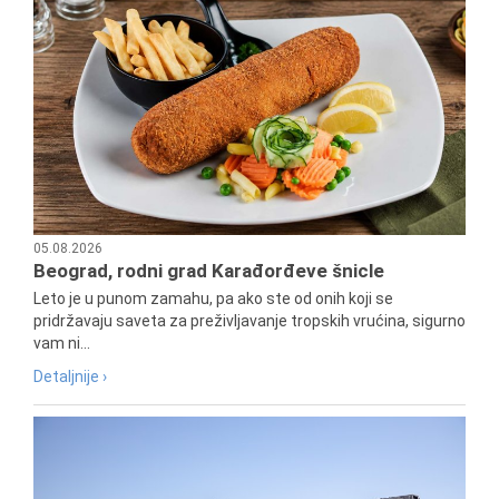
05.08.2026
Beograd, rodni grad Karađorđeve šnicle
Leto je u punom zamahu, pa ako ste od onih koji se
pridržavaju saveta za preživljavanje tropskih vrućina, sigurno
vam ni...
Detaljnije ›