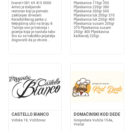
hrane!+381 69 415 0000
Pljeskavica 170gr 350
Amici je italijanski
Pljeskavica 220gr 380
restoran koji je pomalo
Pljeskavica 300gr 550
zaklonjen drvećem
Pljeskavica luk 200gr 370
Karađorđevog parka u
Pljeskavica luk 250gr 400
Nebojšinoj ulici na broju 8.
Pljeskavica susam 200gr
Tačnije ovo je tratorija i
370 Pljeskavica susam
picerija koja je nastala tako
250gr 400 Pljeskavica
što su se nekoliko prijatelja
kačkavalj 220gr...
dogovorili da je otvore....
CASTELLO BIANCO
DOMAĆINSKI KOD DEDE
Vidska 18, Voždovac
Gospodara Vučića 154a,
Vračar