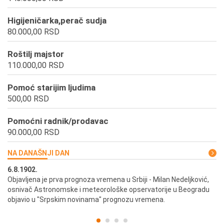
Higijeničarka,perač sudja
80.000,00 RSD
Roštilj majstor
110.000,00 RSD
Pomoć starijim ljudima
500,00 RSD
Pomoćni radnik/prodavac
90.000,00 RSD
NA DANAŠNJI DAN
6.8.1902.
6.
ik
Objavljena je prva prognoza vremena u Srbiji - Milan Nedeljković,
Od
osnivač Astronomske i meteorološke opservatorije u Beogradu
Be
objavio u "Srpskim novinama" prognozu vremena.