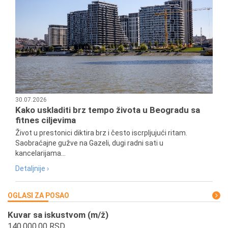
30.07.2026
Kako uskladiti brz tempo života u Beogradu sa
fitnes ciljevima
Život u prestonici diktira brz i često iscrpljujući ritam.
Saobraćajne gužve na Gazeli, dugi radni sati u
kancelarijama...
Detaljnije ›
OGLASI ZA POSAO
Kuvar sa iskustvom (m/ž)
140.000,00 RSD