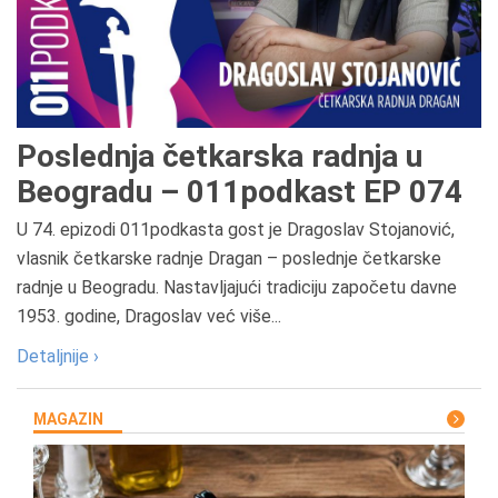
Poslednja četkarska radnja u
Beogradu – 011podkast EP 074
U 74. epizodi 011podkasta gost je Dragoslav Stojanović,
vlasnik četkarske radnje Dragan – poslednje četkarske
radnje u Beogradu. Nastavljajući tradiciju započetu davne
1953. godine, Dragoslav već više...
Detaljnije ›
MAGAZIN