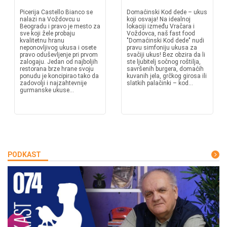
Picerija Castello Bianco se
Domaćinski Kod dede – ukus
nalazi na Voždovcu u
koji osvaja! Na idealnoj
Beogradu i pravo je mesto za
lokaciji između Vračara i
sve koji žele probaju
Voždovca, naš fast food
kvalitetnu hranu
"Domaćinski Kod dede" nudi
neponovljivog ukusa i osete
pravu simfoniju ukusa za
pravo oduševljenje pri prvom
svačiji ukus! Bez obzira da li
zalogaju. Jedan od najboljih
ste ljubitelj sočnog roštilja,
restorana brze hrane svoju
savršenih burgera, domaćih
ponudu je koncipirao tako da
kuvanih jela, grčkog girosa ili
zadovolji i najzahtevnije
slatkih palačinki – kod...
gurmanske ukuse...
PODKAST