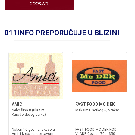
011INFO PREPORUČUJE U BLIZINI
AMICI
FAST FOOD MC DEK
Nebojšina 8 (ulaz iz
Maksima Gorkog 6, Vračar
Karađorđevog parka)
Nakon 10 godina iskustva,
FAST FOOD MC DEK KOD
Amici kreće sa dostavom
VLADE Ćevap 170gr 350