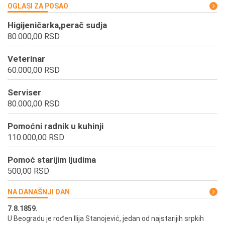
OGLASI ZA POSAO
Higijeničarka,perač sudja
80.000,00 RSD
Veterinar
60.000,00 RSD
Serviser
80.000,00 RSD
Pomoćni radnik u kuhinji
110.000,00 RSD
Pomoć starijim ljudima
500,00 RSD
NA DANAŠNJI DAN
7.8.1859.
7.
U Beogradu je rođen Ilija Stanojević, jedan od najstarijih srpkih
U 