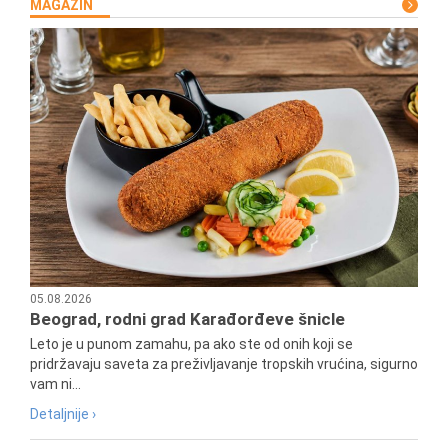
MAGAZIN
05.08.2026
Beograd, rodni grad Karađorđeve šnicle
Leto je u punom zamahu, pa ako ste od onih koji se
pridržavaju saveta za preživljavanje tropskih vrućina, sigurno
vam ni...
Detaljnije ›