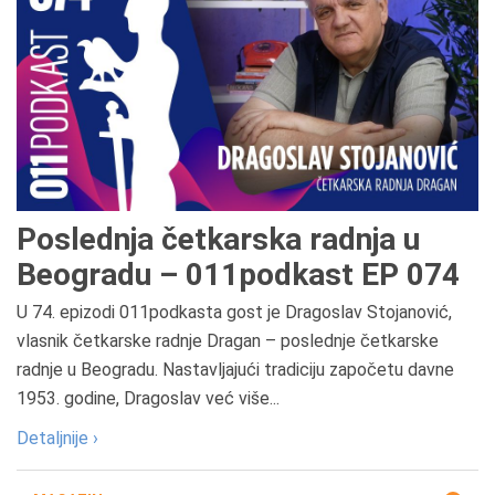
Poslednja četkarska radnja u
Beogradu – 011podkast EP 074
U 74. epizodi 011podkasta gost je Dragoslav Stojanović,
vlasnik četkarske radnje Dragan – poslednje četkarske
radnje u Beogradu. Nastavljajući tradiciju započetu davne
1953. godine, Dragoslav već više...
Detaljnije ›