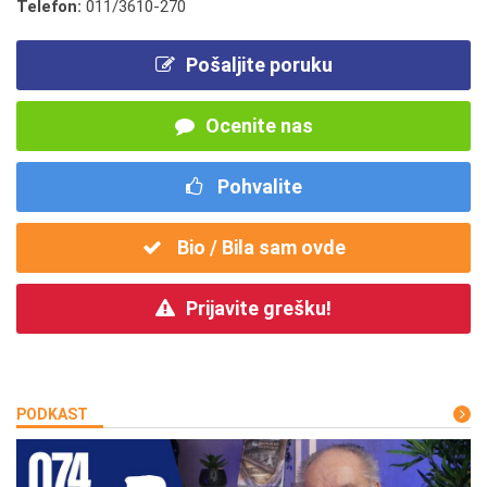
Telefon:
011/3610-270
Pošaljite poruku
Ocenite nas
Pohvalite
Bio / Bila sam ovde
Prijavite grešku!
PODKAST