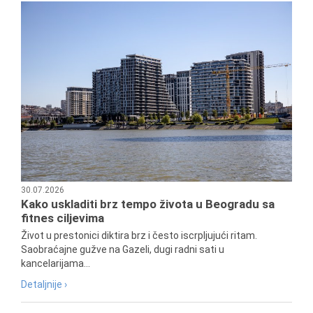
30.07.2026
Kako uskladiti brz tempo života u Beogradu sa
fitnes ciljevima
Život u prestonici diktira brz i često iscrpljujući ritam.
Saobraćajne gužve na Gazeli, dugi radni sati u
kancelarijama...
Detaljnije ›