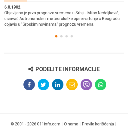
6.8.1902.
6.
ik
Objavljena je prva prognoza vremena u Srbiji - Milan Nedeljković,
Od
osnivač Astronomske i meteorološke opservatorije u Beogradu
Be
objavio u "Srpskim novinama" prognozu vremena.
PODELITE INFORMACIJE
© 2001 - 2026 011info.com
O nama
Pravila korišćenja