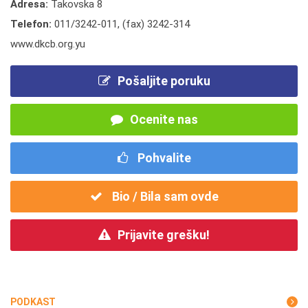
Adresa:
Takovska 8
Telefon:
011/3242-011
,
(fax) 3242-314
www.dkcb.org.yu
Pošaljite poruku
Ocenite nas
Pohvalite
Bio / Bila sam ovde
Prijavite grešku!
PODKAST