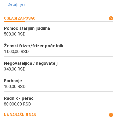
Detaljnije ›
OGLASI ZA POSAO
Pomoć starijim ljudima
500,00 RSD
Ženski frizer/frizer početnik
1.000,00 RSD
Negovateljica / negovatelj
348,00 RSD
Farbanje
100,00 RSD
Radnik - perač
80.000,00 RSD
NA DANAŠNJI DAN