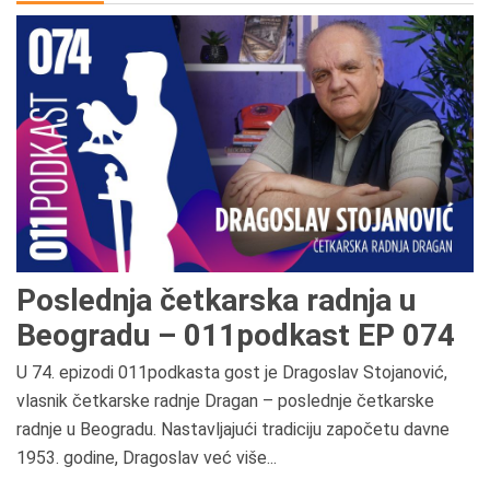
Poslednja četkarska radnja u
Beogradu – 011podkast EP 074
U 74. epizodi 011podkasta gost je Dragoslav Stojanović,
vlasnik četkarske radnje Dragan – poslednje četkarske
radnje u Beogradu. Nastavljajući tradiciju započetu davne
1953. godine, Dragoslav već više...