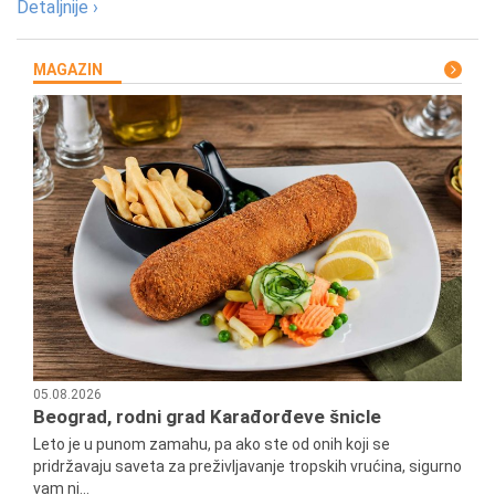
Detaljnije ›
MAGAZIN
05.08.2026
Beograd, rodni grad Karađorđeve šnicle
Leto je u punom zamahu, pa ako ste od onih koji se
pridržavaju saveta za preživljavanje tropskih vrućina, sigurno
vam ni...