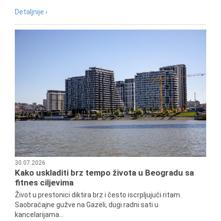
Detaljnije ›
30.07.2026
Kako uskladiti brz tempo života u Beogradu sa
fitnes ciljevima
Život u prestonici diktira brz i često iscrpljujući ritam.
Saobraćajne gužve na Gazeli, dugi radni sati u
kancelarijama...