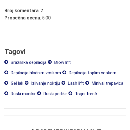
Broj komentara
: 2
Prosečna ocena
: 5.00
Tagovi
Brazilska depilacija
Brow lift
Depilacija hladnim voskom
Depilacija toplim voskom
Gel lak
Izlivanje noktiju
Lash lift
Minival trepavica
Ruski manikir
Ruski pedikir
Trajni frenč