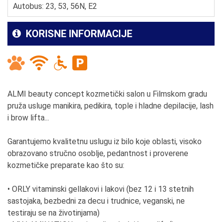
Autobus: 23, 53, 56N, E2
KORISNE INFORMACIJE
ALMI beauty concept kozmetički salon u Filmskom gradu
pruža usluge manikira, pedikira, tople i hladne depilacije, lash
i brow lifta...
Garantujemo kvalitetnu uslugu iz bilo koje oblasti, visoko
obrazovano stručno osoblje, pedantnost i proverene
kozmetičke preparate kao što su:
• ORLY vitaminski gellakovi i lakovi (bez 12 i 13 stetnih
sastojaka, bezbedni za decu i trudnice, veganski, ne
testiraju se na životinjama)