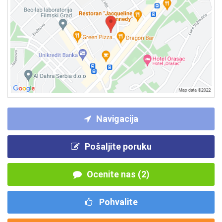
Navigacija
Pošaljite poruku
Ocenite nas (2)
Pohvalite