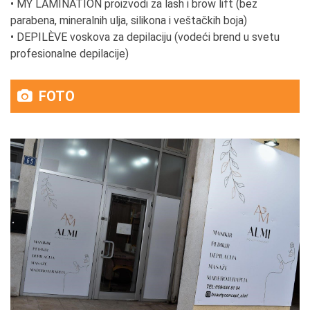
• MY LAMINATION proizvodi za lash i brow lift (bez
parabena, mineralnih ulja, silikona i veštačkih boja)
• DEPILÈVE voskova za depilaciju (vodeći brend u svetu
profesionalne depilacije)
FOTO