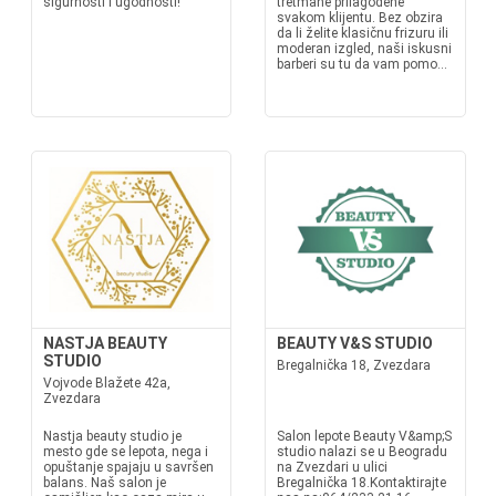
sigurnosti i ugodnosti!
tretmane prilagođene
svakom klijentu. Bez obzira
da li želite klasičnu frizuru ili
moderan izgled, naši iskusni
barberi su tu da vam pomo...
NASTJA BEAUTY
BEAUTY V&S STUDIO
STUDIO
Bregalnička 18, Zvezdara
Vojvode Blažete 42a,
Zvezdara
Nastja beauty studio je
Salon lepote Beauty V&amp;S
mesto gde se lepota, nega i
studio nalazi se u Beogradu
opuštanje spajaju u savršen
na Zvezdari u ulici
balans. Naš salon je
Bregalnička 18.Kontaktirajte