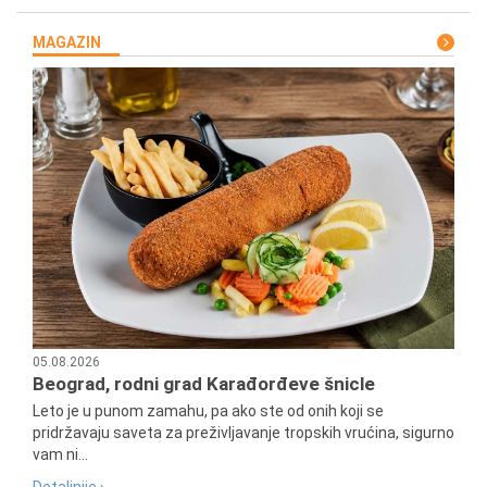
MAGAZIN
05.08.2026
Beograd, rodni grad Karađorđeve šnicle
Leto je u punom zamahu, pa ako ste od onih koji se
pridržavaju saveta za preživljavanje tropskih vrućina, sigurno
vam ni...
Detaljnije ›