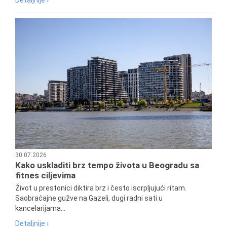
30.07.2026
Kako uskladiti brz tempo života u Beogradu sa
fitnes ciljevima
Život u prestonici diktira brz i često iscrpljujući ritam.
Saobraćajne gužve na Gazeli, dugi radni sati u
kancelarijama...
Detaljnije ›