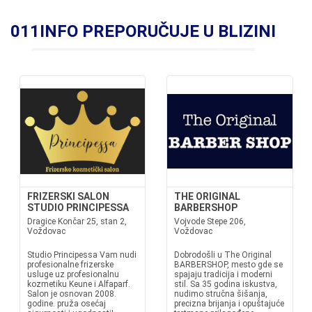
011INFO PREPORUČUJE U BLIZINI
FRIZERSKI SALON
THE ORIGINAL
STUDIO PRINCIPESSA
BARBERSHOP
Dragice Končar 25, stan 2,
Vojvode Stepe 206,
Voždovac
Voždovac
Studio Principessa Vam nudi
Dobrodošli u The Original
profesionalne frizerske
BARBERSHOP, mesto gde se
usluge uz profesionalnu
spajaju tradicija i moderni
kozmetiku Keune i Alfaparf.
stil. Sa 35 godina iskustva,
Salon je osnovan 2008.
nudimo stručna šišanja,
godine. pruža osećaj
precizna brijanja i opuštajuće