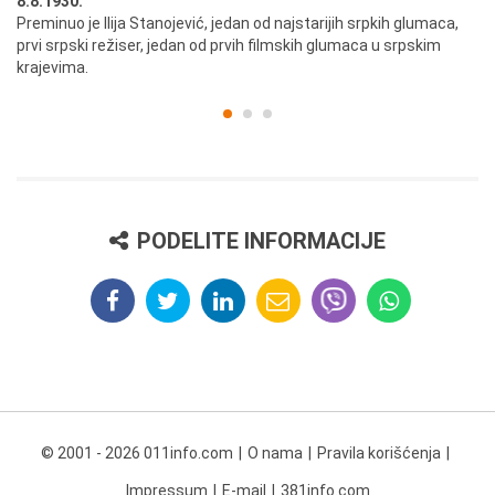
8.8.1930.
8.
Preminuo je Ilija Stanojević, jedan od najstarijih srpkih glumaca,
U 
prvi srpski režiser, jedan od prvih filmskih glumaca u srpskim
krajevima.
PODELITE INFORMACIJE
© 2001 - 2026 011info.com
O nama
Pravila korišćenja
Impressum
E-mail
381info.com