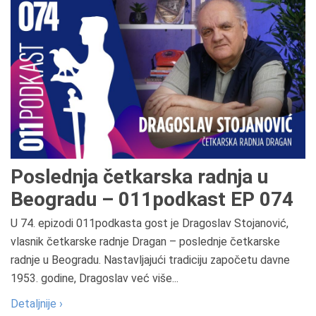
Poslednja četkarska radnja u
Beogradu – 011podkast EP 074
U 74. epizodi 011podkasta gost je Dragoslav Stojanović,
vlasnik četkarske radnje Dragan – poslednje četkarske
radnje u Beogradu. Nastavljajući tradiciju započetu davne
1953. godine, Dragoslav već više...
Detaljnije ›