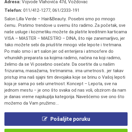
Adresa:
Vojvode Vlahovića 47d, Voždovac
Telefon:
011/412-1277
,
061/2333-191
Salon Lilla Verde – Hair&Beauty.. Posebni smo po mnogo
čemu.. Pratimo trendove u svemu što radimo..Za početak, sve
naše usluge i kozmetiku možete da platite kreditnim karticama
VISA – MASTER – MAESTRO – DINA, što nije zanemarljivo, jer
tako možete sebi da priuštite mnogo više lepote i tretmana.
Po malo smo i art salon jer od enterijera i atmosfere do
vrhunskih preparata sa kojima radimo, načina na koji radimo,
želimo da se Vi posebno osećate. Da osetite da u našim
frizurama, masažama, tretmanima.. ima umetnosti.. jer takav
pristup ima naš sjajni tim devojaka koje se brinu o Vašoj lepoti
koja je sama po sebi umetnost. Koncept – Lepota, sve na
jednom mestu – je ono što svaka od nas voli, obzirom da nam
je danas vreme najskuplja kategorija. Navešćemo sve ono što
možemo da Vam pružimo:...
Pošaljite poruku