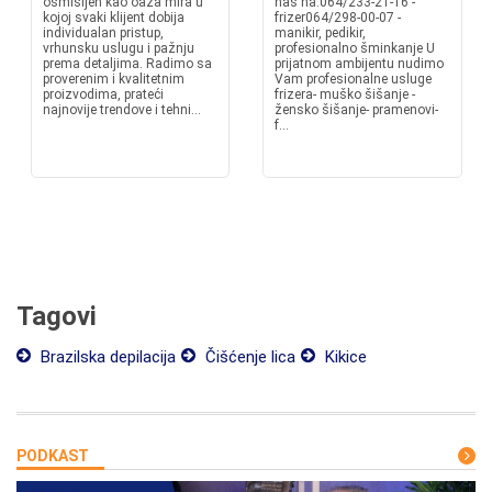
osmišljen kao oaza mira u
nas na:064/233-21-16 -
kojoj svaki klijent dobija
frizer064/298-00-07 -
individualan pristup,
manikir, pedikir,
vrhunsku uslugu i pažnju
profesionalno šminkanje U
prema detaljima. Radimo sa
prijatnom ambijentu nudimo
proverenim i kvalitetnim
Vam profesionalne usluge
proizvodima, prateći
frizera- muško šišanje -
najnovije trendove i tehni...
žensko šišanje- pramenovi-
f...
Tagovi
Brazilska depilacija
Čišćenje lica
Kikice
PODKAST