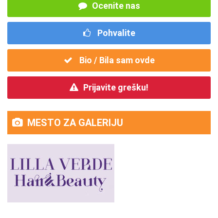
Ocenite nas
Pohvalite
Bio / Bila sam ovde
Prijavite grešku!
MESTO ZA GALERIJU