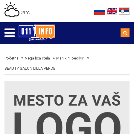
29 ℃
Početna
Nega lica i tela
Manikiri, pedikiri
BEAUTY SALON LILLA VERDE