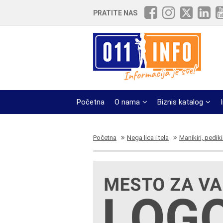
PRATITE NAS
Početna
O nama
Biznis katalog
Početna
Nega lica i tela
Manikiri, pediki