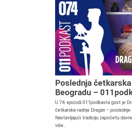
Poslednja četkarska 
Beogradu – 011podk
U 74. epizodi 011podkasta gost je Dr
četkarske radnje Dragan – poslednje 
Nastavljajući tradiciju započetu davn
više...