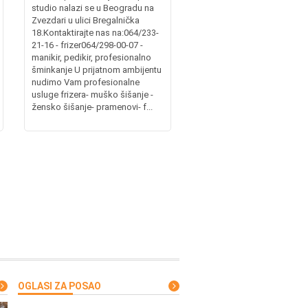
studio nalazi se u Beogradu na
Zvezdari u ulici Bregalnička
18.Kontaktirajte nas na:064/233-
21-16 - frizer064/298-00-07 -
manikir, pedikir, profesionalno
šminkanje U prijatnom ambijentu
nudimo Vam profesionalne
usluge frizera- muško šišanje -
žensko šišanje- pramenovi- f...
OGLASI ZA POSAO