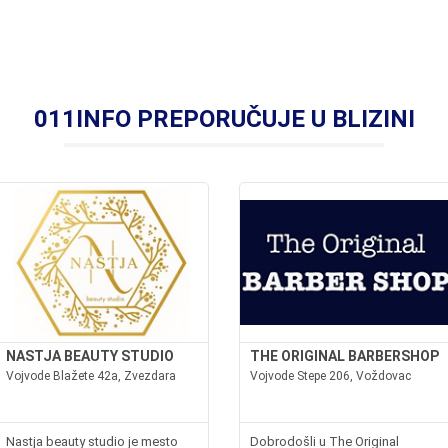
011INFO PREPORUČUJE U BLIZINI
NASTJA BEAUTY STUDIO
THE ORIGINAL BARBERSHOP
Vojvode Blažete 42a, Zvezdara
Vojvode Stepe 206, Voždovac
Nastja beauty studio je mesto
Dobrodošli u The Original