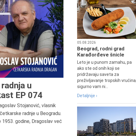
05.08.2026
Beograd, rodni grad
Karađorđeve šnicle
Leto je u punom zamahu, pa
ako ste od onih koji se
pridržavaju saveta za
preživljavanje tropskih vrućina
radnja u
sigurno vam ni...
ast EP 074
Detaljnije ›
agoslav Stojanović, vlasnik
7.8.2015.
četkarske radnje u Beogradu.
Preminula je Đurđija Cvetić,
e 1953. godine, Dragoslav već
pozorišna, filmska i TV glumica.