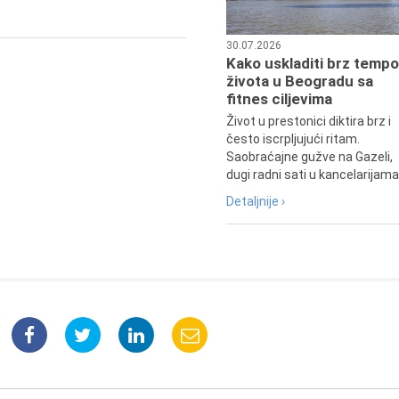
30.07.2026
Kako uskladiti brz tempo
života u Beogradu sa
fitnes ciljevima
Život u prestonici diktira brz i
često iscrpljujući ritam.
Saobraćajne gužve na Gazeli,
dugi radni sati u kancelarijama.
Detaljnije ›