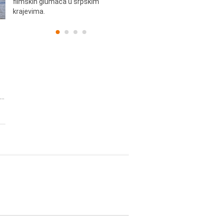
filmskih glumaca u srpskim
krajevima.
..