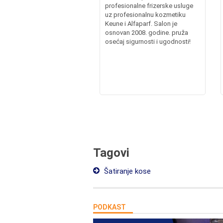
profesionalne frizerske usluge
uz profesionalnu kozmetiku
Keune i Alfaparf. Salon je
osnovan 2008. godine. pruža
osećaj sigurnosti i ugodnosti!
Tagovi
Šatiranje kose
PODKAST