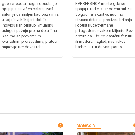
gde se lepota, nega i opuštanje
BARBERSHOP, mesto gde se
spajaju u savršen balans. Naš
spajaju tradicija i moderni stil. Sa
salon je osmišljen kao oaza mira
35 godina iskustva, nudimo
u kojoj svaki klijent dobija
stručna šišanja, precizna brijanja
individualan pristup, vrhunsku
i opuštajuće tretmane
uslugu i pažnju prema detaljima.
prilagođene svakom klijentu. Bez
Radimo sa proverenim i
obzira da li želite klasičnu frizuru
kvalitetnim proizvodima, prateći
ili moderan izgled, naši iskusni
najnovije trendove i tehni...
barberi su tu da vam pomo...
MAGAZIN