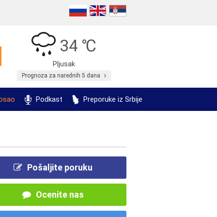
34 ℃
Pljusak
Prognoza za narednih 5 dana
posao
Podkast
Preporuke iz Srbije
Pošaljite poruku
Ocenite nas