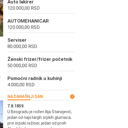
Auto lakirer
120.000,00 RSD
AUTOMEHANICAR
120.000,00 RSD
Serviser
80.000,00 RSD
Ženski frizer/frizer početnik
50.000,00 RSD
,
Pomoćni radnik u kuhinji
4.000,00 RSD
NA DANAŠNJI DAN
7.8.1859.
7.8.1855.
U Beogradu je rođen Ilija Stanojević,
U Beogradu je rođen Svetisla
jedan od najstarijih srpkih glumaca,
Dinulović, pozorišni glumac i r
prvi srpski režiser, jedan od prvih