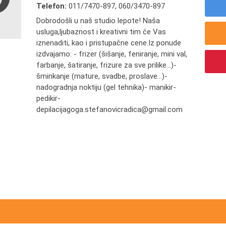
Telefon:
011/7470-897
,
060/3470-897
Dobrodošli u naš studio lepote! Naša
usluga,ljubaznost i kreativni tim će Vas
iznenaditi, kao i pristupačne cene.Iz ponude
izdvajamo: - frizer (šišanje, feniranje, mini val,
farbanje, šatiranje, frizure za sve prilike...)-
šminkanje (mature, svadbe, proslave...)-
nadogradnja noktiju (gel tehnika)- manikir-
pedikir-
depilacijagoga.stefanovicradica@gmail.com