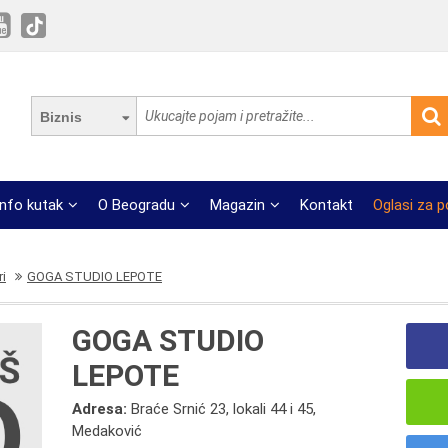
Biznis
Info kutak
O Beogradu
Magazin
Kontakt
Oglasi za 
ri
GOGA STUDIO LEPOTE
GOGA STUDIO
LEPOTE
Adresa:
Braće Srnić 23, lokali 44 i 45,
Medaković