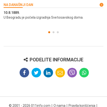
NA DANAŠNJI DAN
10.8.1889.
10
U Beogradu je počela izgradnja Svetosavskog doma.
Ut
st
PODELITE INFORMACIJE
© 2001 - 2026 011info.com
O nama
Pravila korišćenja