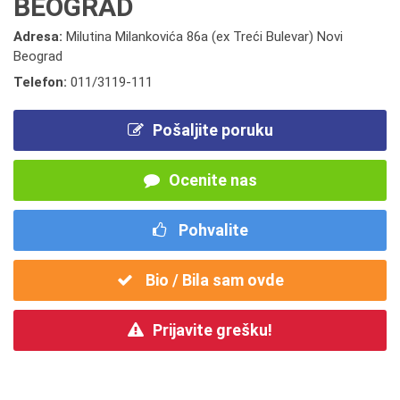
BEOGRAD
Adresa:
Milutina Milankovića 86a (ex Treći Bulevar) Novi
Beograd
Telefon:
011/3119-111
Pošaljite poruku
Ocenite nas
Pohvalite
Bio / Bila sam ovde
Prijavite grešku!