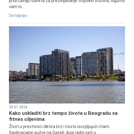
pridržavaju saveta za preživljavanje tropskih vrućina, sigurno
vam ni...
Detaljnije ›
30.07.2026
Kako uskladiti brz tempo života u Beogradu sa
fitnes ciljevima
Život u prestonici diktira brz i često iscrpljujući ritam.
Saobraćajne gužve na Gazeli, dugi radni sati u