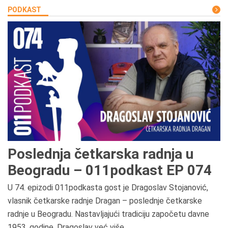
PODKAST
Poslednja četkarska radnja u
Beogradu – 011podkast EP 074
U 74. epizodi 011podkasta gost je Dragoslav Stojanović,
vlasnik četkarske radnje Dragan – poslednje četkarske
radnje u Beogradu. Nastavljajući tradiciju započetu davne
1953. godine, Dragoslav već više...