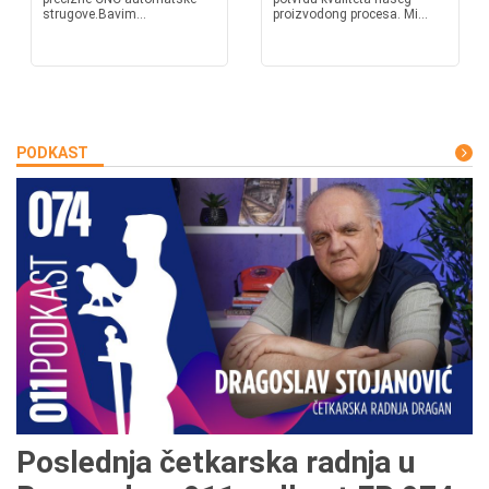
strugove.Bavim...
proizvodong procesa. Mi...
PODKAST
Poslednja četkarska radnja u