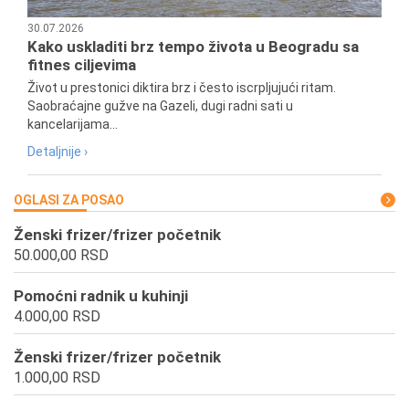
30.07.2026
Kako uskladiti brz tempo života u Beogradu sa
fitnes ciljevima
Život u prestonici diktira brz i često iscrpljujući ritam.
Saobraćajne gužve na Gazeli, dugi radni sati u
kancelarijama...
Detaljnije ›
OGLASI ZA POSAO
Ženski frizer/frizer početnik
50.000,00 RSD
Pomoćni radnik u kuhinji
4.000,00 RSD
Ženski frizer/frizer početnik
1.000,00 RSD