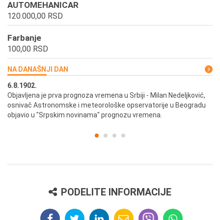
AUTOMEHANICAR
120.000,00 RSD
Farbanje
100,00 RSD
NA DANAŠNJI DAN
6.8.1902.
6.
ik
Objavljena je prva prognoza vremena u Srbiji - Milan Nedeljković,
Od
osnivač Astronomske i meteorološke opservatorije u Beogradu
Be
objavio u "Srpskim novinama" prognozu vremena.
PODELITE INFORMACIJE