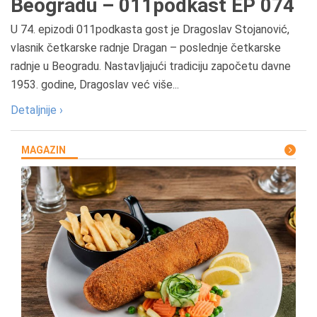
Beogradu – 011podkast EP 074
U 74. epizodi 011podkasta gost je Dragoslav Stojanović,
vlasnik četkarske radnje Dragan – poslednje četkarske
radnje u Beogradu. Nastavljajući tradiciju započetu davne
1953. godine, Dragoslav već više...
Detaljnije ›
MAGAZIN