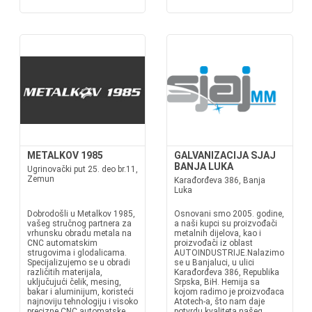
METALKOV 1985
GALVANIZACIJA SJAJ
BANJA LUKA
Ugrinovački put 25. deo br.11,
Zemun
Karađorđeva 386, Banja
Luka
Dobrodošli u Metalkov 1985,
Osnovani smo 2005. godine,
vašeg stručnog partnera za
a naši kupci su proizvođači
vrhunsku obradu metala na
metalnih dijelova, kao i
CNC automatskim
proizvođači iz oblast
strugovima i glodalicama.
AUTOINDUSTRIJE.Nalazimo
Specijalizujemo se u obradi
se u Banjaluci, u ulici
različitih materijala,
Karađorđeva 386, Republika
uključujući čelik, mesing,
Srpska, BiH. Hemija sa
bakar i aluminijum, koristeći
kojom radimo je proizvođaca
najnoviju tehnologiju i visoko
Atotech-a, što nam daje
precizne CNC automatske
potvrdu kvaliteta našeg