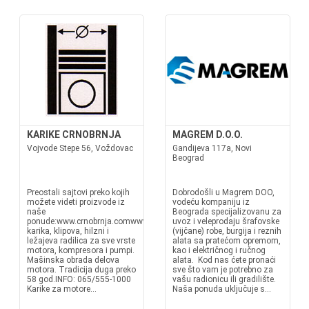
KARIKE CRNOBRNJA
MAGREM D.O.O.
Vojvode Stepe 56, Voždovac
Gandijeva 117a, Novi
Beograd
Preostali sajtovi preko kojih
Dobrodošli u Magrem DOO,
možete videti proizvode iz
vodeću kompaniju iz
naše
Beograda specijalizovanu za
ponude:www.crnobrnja.comwww.karike.euwww.hilzne.rsIzrada
uvoz i veleprodaju šrafovske
karika, klipova, hilzni i
(vijčane) robe, burgija i reznih
ležajeva radilica za sve vrste
alata sa pratećom opremom,
motora, kompresora i pumpi.
kao i električnog i ručnog
Mašinska obrada delova
alata. Kod nas ćete pronaći
motora. Tradicija duga preko
sve što vam je potrebno za
58 god.INFO: 065/555-1000
vašu radionicu ili gradilište.
Karike za motore...
Naša ponuda uključuje s...