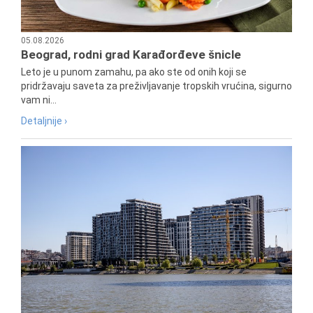
05.08.2026
Beograd, rodni grad Karađorđeve šnicle
Leto je u punom zamahu, pa ako ste od onih koji se
pridržavaju saveta za preživljavanje tropskih vrućina, sigurno
vam ni...
Detaljnije ›