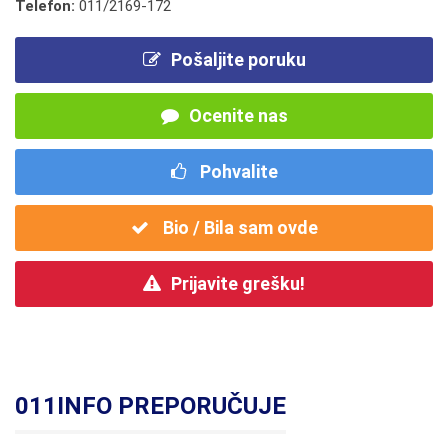
Telefon:
011/2169-172
Pošaljite poruku
Ocenite nas
Pohvalite
Bio / Bila sam ovde
Prijavite grešku!
011INFO PREPORUČUJE