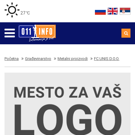
27 ℃
Početna
Građevinarstvo
Metalni proizvodi
FC UNIS D.O.O.