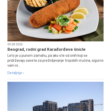
05.08.2026
Beograd, rodni grad Karađorđeve šnicle
Leto je u punom zamahu, pa ako ste od onih koji se
pridržavaju saveta za preživljavanje tropskih vrućina, sigurno
vam ni...
Detaljnije ›