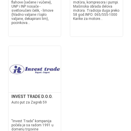
flahove (sečene i vučene),
motora, kompresora i pumpi.
UNP i INP nosače -
Mašinska obrada delova
svetlovučeni čelik, - limove
motora. Tradicija duga preko
(hladno valjane i toplo
58 god.INFO: 065/555-1000
valjane, dekapirani lim),
Karike za motore...
pocinkova...
INVEST TRADE D.O.O.
Auto put za Zagreb 59
"Invest Trade" kompanija
počela je sa radom 1991 u
domenu trgovine