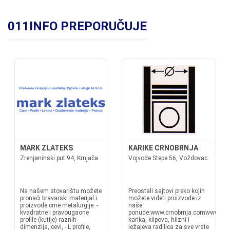
011INFO PREPORUČUJE
MARK ZLATEKS
KARIKE CRNOBRNJA
Zrenjaninski put 94, Krnjača
Vojvode Stepe 56, Voždovac
Na našem stovarištu možete
Preostali sajtovi preko kojih
pronaći bravarski materijal i
možete videti proizvode iz
proizvode crne metalurgije: -
naše
kvadratne i pravougaone
ponude:www.crnobrnja.comwww.kari
profile (kutije) raznih
karika, klipova, hilzni i
dimenzija, cevi, - L profile,
ležajeva radilica za sve vrste