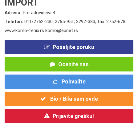
IMPORT
Adresa:
Preradovićeva 4
Telefon:
011/2752-230
,
2765-951
,
3292-383
,
fax: 2752-678
www.komo-fenix.rs komo@eunet.rs
Pošaljite poruku
Ocenite nas
Pohvalite
Bio / Bila sam ovde
Prijavite grešku!