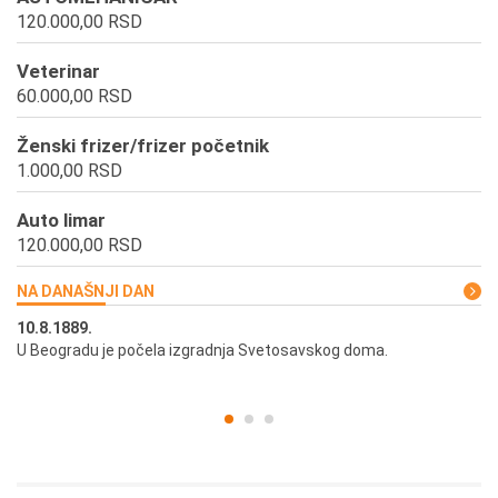
120.000,00 RSD
Veterinar
60.000,00 RSD
Ženski frizer/frizer početnik
1.000,00 RSD
Auto limar
120.000,00 RSD
NA DANAŠNJI DAN
10.8.1889.
10
U Beogradu je počela izgradnja Svetosavskog doma.
Ut
st