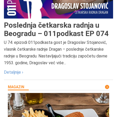
Poslednja četkarska radnja u
Beogradu – 011podkast EP 074
U 74. epizodi 011podkasta gost je Dragoslav Stojanović,
vlasnik četkarske radnje Dragan – poslednje četkarske
radnje u Beogradu. Nastavljajući tradiciju započetu davne
1953. godine, Dragoslav već više...
Detaljnije ›
MAGAZIN