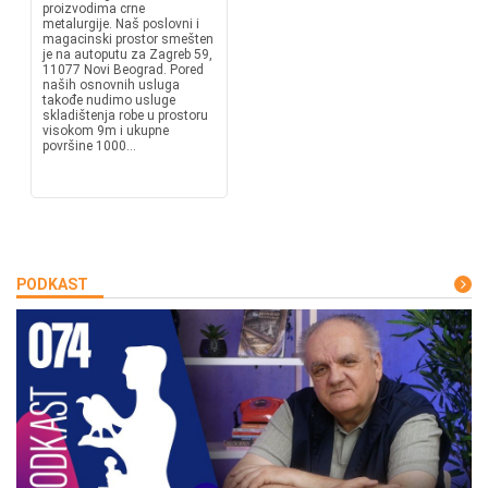
proizvodima crne
metalurgije. Naš poslovni i
magacinski prostor smešten
je na autoputu za Zagreb 59,
11077 Novi Beograd. Pored
naših osnovnih usluga
takođe nudimo usluge
skladištenja robe u prostoru
visokom 9m i ukupne
površine 1000...
PODKAST