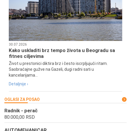
30.07.2026
Kako uskladiti brz tempo života u Beogradu sa
fitnes ciljevima
Život u prestonici diktira brz i često iscrpljujući ritam.
Saobraćajne gužve na Gazeli, dugi radni sati u
kancelarijama...
Detaljnije ›
OGLASI ZA POSAO
Radnik - perač
80.000,00 RSD
AUTOMEHANICAR