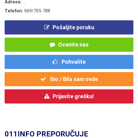
Adresa:
...
Telefon:
069/705-788
Pošaljite poruku
Ocenite nas
Pohvalite
Bio / Bila sam ovde
Prijavite grešku!
011INFO PREPORUČUJE