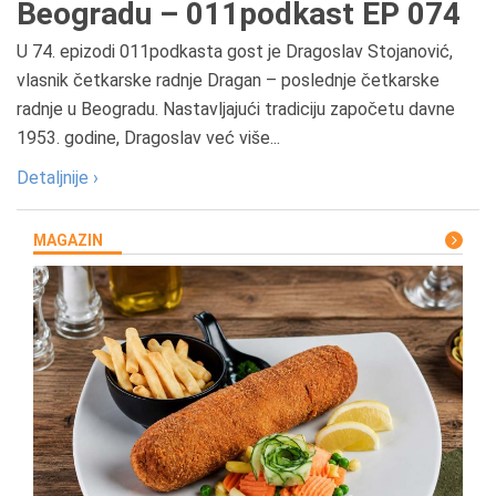
Beogradu – 011podkast EP 074
U 74. epizodi 011podkasta gost je Dragoslav Stojanović,
vlasnik četkarske radnje Dragan – poslednje četkarske
radnje u Beogradu. Nastavljajući tradiciju započetu davne
1953. godine, Dragoslav već više...
Detaljnije ›
MAGAZIN