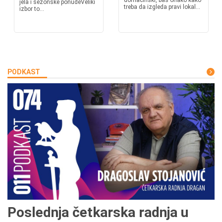
domaćinski, baš onako kako
jela i sezonske ponudeVeliki
treba da izgleda pravi lokal...
izbor to...
PODKAST
Poslednja četkarska radnja u