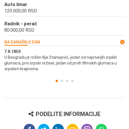
Auto limar
120.000,00 RSD
Radnik - perač
80.000,00 RSD
NA DANAŠNJI DAN
7.8.1859.
7.
U Beogradu je rođen Ilija Stanojević, jedan od najstarijih srpkih
U 
glumaca, prvi srpski režiser, jedan od prvih filmskih glumaca u
re
srpskim krajevima.
PODELITE INFORMACIJE