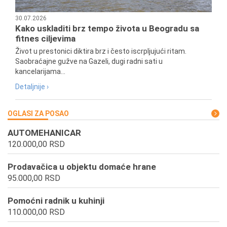
30.07.2026
Kako uskladiti brz tempo života u Beogradu sa
fitnes ciljevima
Život u prestonici diktira brz i često iscrpljujući ritam.
Saobraćajne gužve na Gazeli, dugi radni sati u
kancelarijama...
Detaljnije ›
OGLASI ZA POSAO
AUTOMEHANICAR
120.000,00 RSD
Prodavačica u objektu domaće hrane
95.000,00 RSD
Pomoćni radnik u kuhinji
110.000,00 RSD