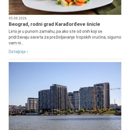
05.08.2026
Beograd, rodni grad Karađorđeve šnicle
Leto je u punom zamahu, pa ako ste od onih koji se
pridržavaju saveta za preživljavanje tropskih vrućina, sigurno
vam ni...
Detaljnije ›