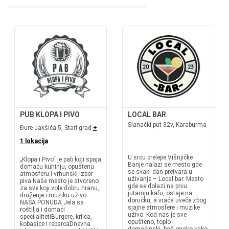
PUB KLOPA I PIVO
LOCAL BAR
Slanački put 32v, Karaburma
Đure Jakšića 5, Stari grad
+
1 lokacija
U srcu prelepe Višnjičke
„Klopа i Pivo“ je pab koji spaja
Banje nalazi se mesto gde
domaću kuhinju, opuštenu
se svaki dan pretvara u
atmosferu i vrhunski izbor
uživanje – Local bar. Mesto
piva.Naše mesto je stvoreno
gde se dolazi na prvu
za sve koji vole dobru hranu,
jutarnju kafu, ostaje na
druženje i muziku uživo.
doručku, a vraća uveče zbog
NAŠA PONUDA Jela sa
sjajne atmosfere i muzike
roštilja i domaći
uživo. Kod nas je sve
specijalitetiBurgere, krilca,
opušteno, toplo i
kobasice i rebarcaDnevna