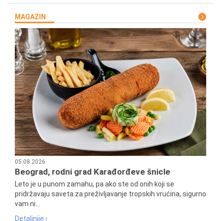
MAGAZIN
05.08.2026
Beograd, rodni grad Karađorđeve šnicle
Leto je u punom zamahu, pa ako ste od onih koji se
pridržavaju saveta za preživljavanje tropskih vrućina, sigurno
vam ni...
Detaljnije ›