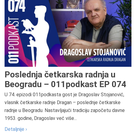
Poslednja četkarska radnja u
Beogradu – 011podkast EP 074
U 74. epizodi 011podkasta gost je Dragoslav Stojanović,
vlasnik četkarske radnje Dragan – poslednje četkarske
radnje u Beogradu. Nastavljajući tradiciju započetu davne
1953. godine, Dragoslav već više...
Detaljnije ›