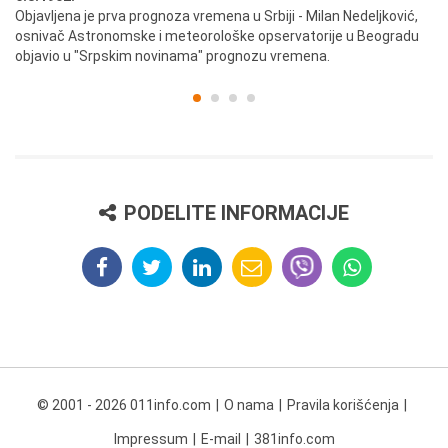
ik
Objavljena je prva prognoza vremena u Srbiji - Milan Nedeljković,
Od
osnivač Astronomske i meteorološke opservatorije u Beogradu
Be
objavio u "Srpskim novinama" prognozu vremena.
PODELITE INFORMACIJE
© 2001 - 2026 011info.com
O nama
Pravila korišćenja
Impressum
E-mail
381info.com