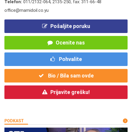
Telefon:
011/2132-064
,
2135-250
,
fax: 311-66-48
office@mamidoil.co.yu
Pošaljite poruku
Ocenite nas
Pohvalite
Bio / Bila sam ovde
Prijavite grešku!
PODKAST