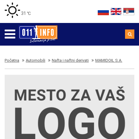
31 ℃
Početna
Automobili
Nafta i naftni derivati
MAMIDOIL S.A.