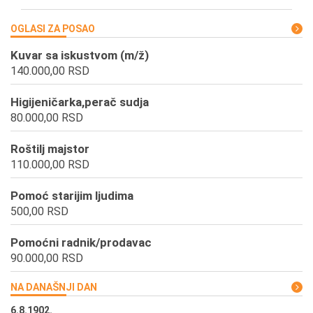
OGLASI ZA POSAO
Kuvar sa iskustvom (m/ž)
140.000,00 RSD
Higijeničarka,perač sudja
80.000,00 RSD
Roštilj majstor
110.000,00 RSD
Pomoć starijim ljudima
500,00 RSD
Pomoćni radnik/prodavac
90.000,00 RSD
NA DANAŠNJI DAN
6.8.1902.
6.