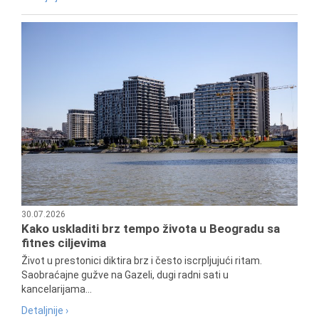
30.07.2026
Kako uskladiti brz tempo života u Beogradu sa
fitnes ciljevima
Život u prestonici diktira brz i često iscrpljujući ritam.
Saobraćajne gužve na Gazeli, dugi radni sati u
kancelarijama...
Detaljnije ›