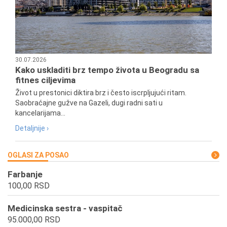
30.07.2026
Kako uskladiti brz tempo života u Beogradu sa
fitnes ciljevima
Život u prestonici diktira brz i često iscrpljujući ritam.
Saobraćajne gužve na Gazeli, dugi radni sati u
kancelarijama...
Detaljnije ›
OGLASI ZA POSAO
Farbanje
100,00 RSD
Medicinska sestra - vaspitač
95.000,00 RSD