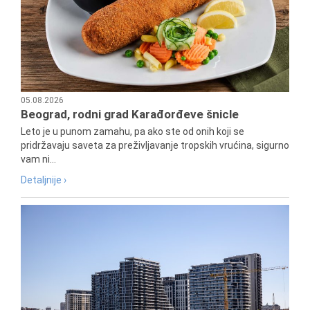
05.08.2026
Beograd, rodni grad Karađorđeve šnicle
Leto je u punom zamahu, pa ako ste od onih koji se
pridržavaju saveta za preživljavanje tropskih vrućina, sigurno
vam ni...
Detaljnije ›