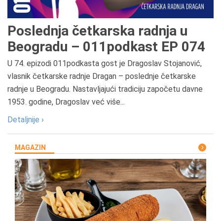
Poslednja četkarska radnja u
Beogradu – 011podkast EP 074
U 74. epizodi 011podkasta gost je Dragoslav Stojanović,
vlasnik četkarske radnje Dragan – poslednje četkarske
radnje u Beogradu. Nastavljajući tradiciju započetu davne
1953. godine, Dragoslav već više...
Detaljnije ›
MAGAZIN