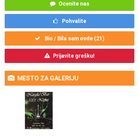
Ocenite nas
Pohvalite
Bio / Bila sam ovde (
21
)
Prijavite grešku!
MESTO ZA GALERIJU