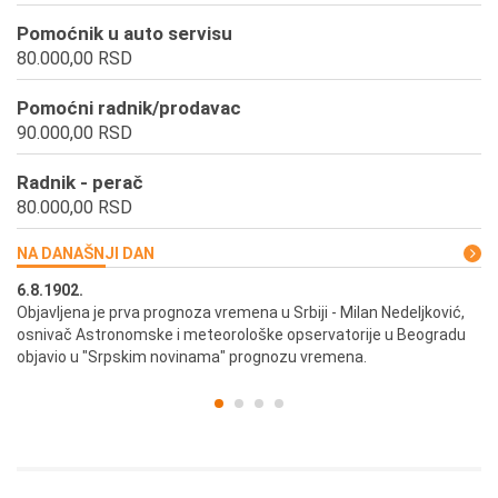
Pomoćnik u auto servisu
80.000,00 RSD
Pomoćni radnik/prodavac
90.000,00 RSD
Radnik - perač
80.000,00 RSD
NA DANAŠNJI DAN
6.8.1902.
6.
ik
Objavljena je prva prognoza vremena u Srbiji - Milan Nedeljković,
Od
osnivač Astronomske i meteorološke opservatorije u Beogradu
Be
objavio u "Srpskim novinama" prognozu vremena.