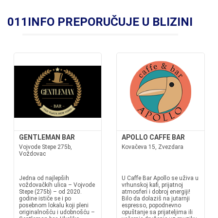
011INFO PREPORUČUJE U BLIZINI
GENTLEMAN BAR
APOLLO CAFFE BAR
Vojvode Stepe 275b,
Kovačeva 15, Zvezdara
Voždovac
Jedna od najlepših
U Caffe Bar Apollo se uživa u
voždovačkih ulica – Vojvode
vrhunskoj kafi, prijatnoj
Stepe (275b) – od 2020.
atmosferi i dobroj energiji!
godine ističe se i po
Bilo da dolaziš na jutarnji
posebnom lokalu koji pleni
espresso, popodnevno
originalnošću i udobnošću –
opuštanje sa prijateljima ili