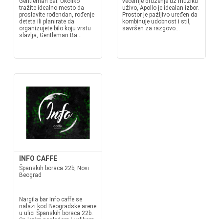
Gentleman bar. Ukoliko
večernje druženje uz muziku
tražite idealno mesto da
uživo, Apollo je idealan izbor.
proslavite rođendan, rođenje
Prostor je pažljivo uređen da
deteta ili planirate da
kombinuje udobnost i stil,
organizujete bilo koju vrstu
savršen za razgovo...
slavlja, Gentleman Ba...
INFO CAFFE
Španskih boraca 22b, Novi
Beograd
Nargila bar Info caffe se
nalazi kod Beogradske arene
u ulici Španskih boraca 22b.