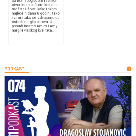
Sa lepim pogledom i velikom
otvorenom baštom kod nas
možete uživati kako tokom
najlepših dana u godini, tako
i zimi i tako se izdvajamo od
ostalih nargila barova. U
ponudi imamo Amir’s i Amy
nargile visokog kvaliteta...
PODKAST