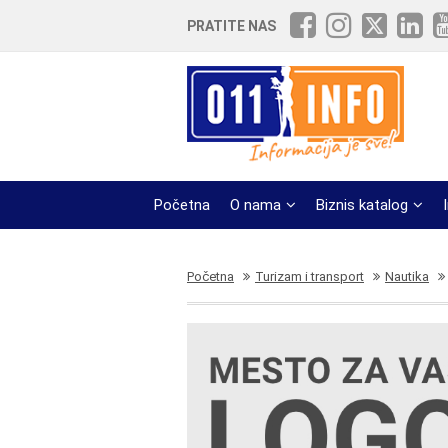
PRATITE NAS
Početna
O nama
Biznis katalog
Početna
Turizam i transport
Nautika