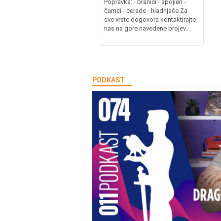
Popravka: - branici - spojleri -
čamci - cerade - hladnjače Za
sve vrste dogovora kontaktirajte
nas na gore navedene brojev...
PODKAST