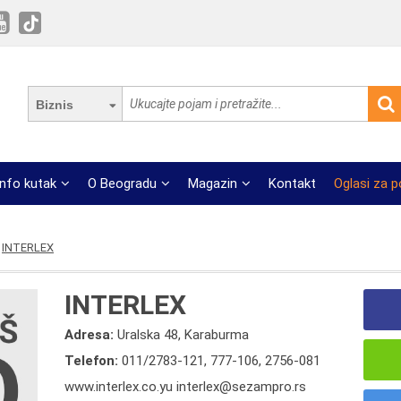
Biznis
Info kutak
O Beogradu
Magazin
Kontakt
Oglasi za 
INTERLEX
INTERLEX
Adresa:
Uralska 48, Karaburma
Telefon:
011/2783-121
,
777-106
,
2756-081
www.interlex.co.yu interlex@sezampro.rs