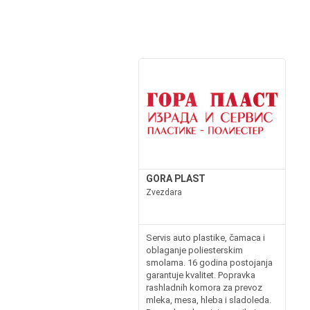
GORA PLAST
Zvezdara
Servis auto plastike, čamaca i
oblaganje poliesterskim
smolama. 16 godina postojanja
garantuje kvalitet. Popravka
rashladnih komora za prevoz
mleka, mesa, hleba i sladoleda.