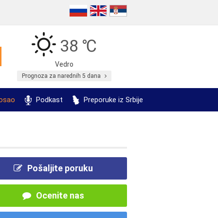
38 ℃
Vedro
Prognoza za narednih 5 dana
posao
Podkast
Preporuke iz Srbije
Pošaljite poruku
Ocenite nas