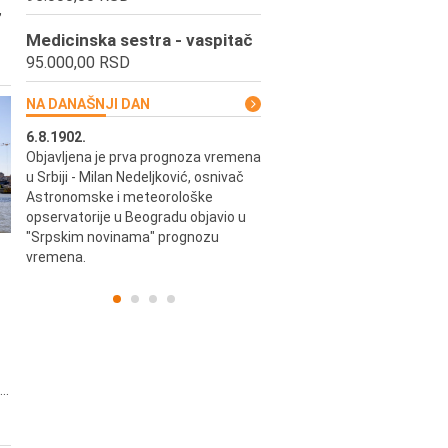
,
Medicinska sestra - vaspitač
95.000,00 RSD
NA DANAŠNJI DAN
6.8.1902.
6.8.2004.
Objavljena je prva prognoza vremena
Odigrana je košarkaška prijat
ik
u Srbiji - Milan Nedeljković, osnivač
utakmica između SCG i SAD 
e.
Astronomske i meteorološke
Beogradskoj Areni.
opservatorije u Beogradu objavio u
"Srpskim novinama" prognozu
vremena.
..