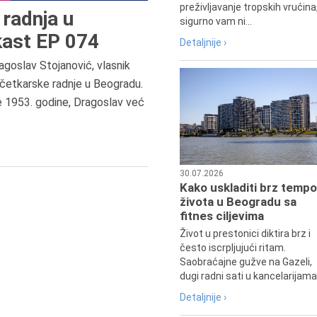
preživljavanje tropskih vrućina
radnja u
sigurno vam ni...
ast EP 074
Detaljnije ›
agoslav Stojanović, vlasnik
četkarske radnje u Beogradu.
6.8.2013.
e 1953. godine, Dragoslav već
Preminula je Zorka Boljanović,
vazduhoplovni inženjer, predsedn
Udruženja žena pilota Jugoslavij
30.07.2026
Kako uskladiti brz tempo
života u Beogradu sa
fitnes ciljevima
Život u prestonici diktira brz i
često iscrpljujući ritam.
Saobraćajne gužve na Gazeli,
dugi radni sati u kancelarijama.
Detaljnije ›