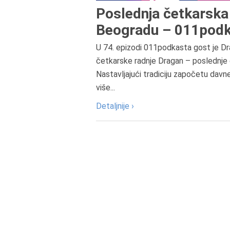
Poslednja četkarska 
Beogradu – 011podk
U 74. epizodi 011podkasta gost je Dr
četkarske radnje Dragan – poslednje 
Nastavljajući tradiciju započetu davn
više...
Detaljnije ›