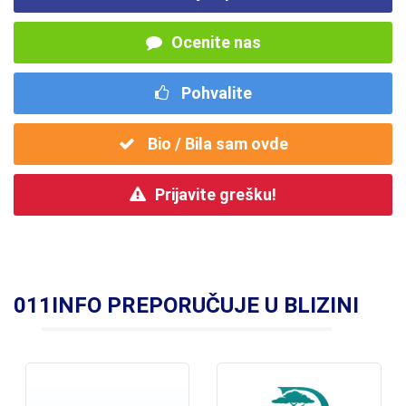
Ocenite nas
Pohvalite
Bio / Bila sam ovde
Prijavite grešku!
011INFO PREPORUČUJE U BLIZINI