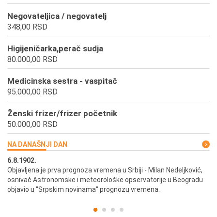
Negovateljica / negovatelj
348,00 RSD
Higijeničarka,perač sudja
80.000,00 RSD
Medicinska sestra - vaspitač
95.000,00 RSD
Ženski frizer/frizer početnik
50.000,00 RSD
NA DANAŠNJI DAN
6.8.1902.
6.
ik
Objavljena je prva prognoza vremena u Srbiji - Milan Nedeljković,
Od
osnivač Astronomske i meteorološke opservatorije u Beogradu
Be
objavio u "Srpskim novinama" prognozu vremena.