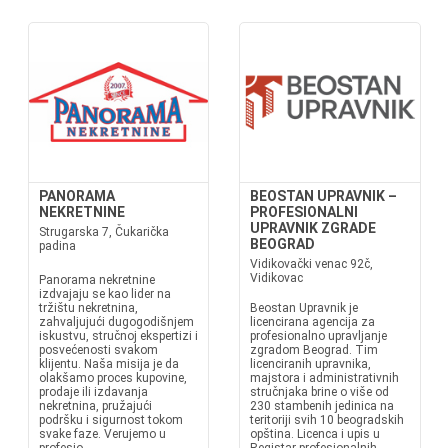
PANORAMA
BEOSTAN UPRAVNIK –
NEKRETNINE
PROFESIONALNI
UPRAVNIK ZGRADE
Strugarska 7, Čukarička
BEOGRAD
padina
Vidikovački venac 92č,
Vidikovac
Panorama nekretnine
izdvajaju se kao lider na
tržištu nekretnina,
Beostan Upravnik je
zahvaljujući dugogodišnjem
licencirana agencija za
iskustvu, stručnoj ekspertizi i
profesionalno upravljanje
posvećenosti svakom
zgradom Beograd. Tim
klijentu. Naša misija je da
licenciranih upravnika,
olakšamo proces kupovine,
majstora i administrativnih
prodaje ili izdavanja
stručnjaka brine o više od
nekretnina, pružajući
230 stambenih jedinica na
podršku i sigurnost tokom
teritoriji svih 10 beogradskih
svake faze. Verujemo u
opština. Licenca i upis u