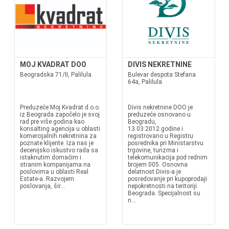
MOJ KVADRAT DOO
DIVIS NEKRETNINE
Beogradska 71/II, Palilula
Bulevar despota Stefana
64a, Palilula
Preduzeće Moj Kvadrat d.o.o.
Divis nekretnine DOO je
iz Beograda započelo je svoj
preduzeće osnovano u
rad pre više godina kao
Beogradu,
konsalting agencija u oblasti
13.03.2012.godine i
komercijalnih nekretnina za
registrovano u Registru
poznate klijente. Iza nas je
posrednika pri Ministarstvu
decenijsko iskustvo rada sa
trgovine, turizma i
istaknutim domaćim i
telekomunikacija pod rednim
stranim kompanijama na
brojem 005. Osnovna
poslovima u oblasti Real
delatnost Divis-a je
Estate-a. Razvojem
posredovanje pri kupoprodaji
poslovanja, šir...
nepokretnosti na teritoriji
Beograda. Specijalnost su
n...