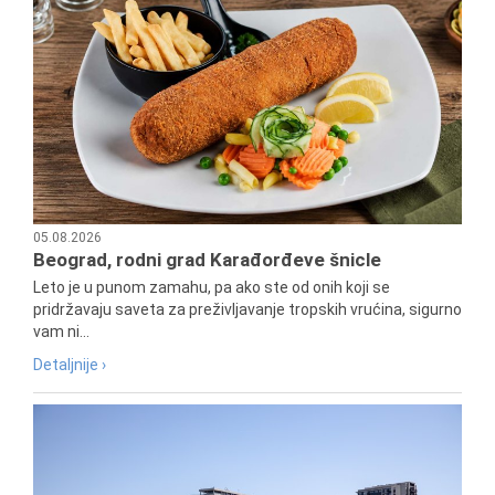
05.08.2026
Beograd, rodni grad Karađorđeve šnicle
Leto je u punom zamahu, pa ako ste od onih koji se
pridržavaju saveta za preživljavanje tropskih vrućina, sigurno
vam ni...
Detaljnije ›