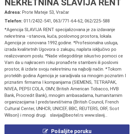
NEKRETNINA SLAVIJA RENT
Adresa:
Prote Mateje 53, Vračar
Telefon:
011/2432-541
,
063/771-64-62
,
062/225-588
*Agencija SLAVIJA RENT specijalizovana je za izdavanje
nekretnina –stanova, kuća, poslovnog prostora, lokala.
Agencija je osnovana 1992.godine. *Profesionalna usluga,
izrada kvalitetnih Ugovora o zakupu, naplata isključivo po
realizovanom poslu. *Naše višegodišnje iskustvo pomoci ce
Vam da u najkracem roku pronađete stambeni ili poslovni
prostor, ili izdate svoju nekretninu na najbolji način. *Tokom
proteklih godina Agencija je saradjivala sa mnogim poznatim I
priznatim firmama I kompanijama (SIEMENS, TETRAPAK,
NIVEA, PEPSI COLA, OMV, British American Tobacco, HVB
Bank, Procredit Bank), mnogim ambasadama, humanitarnim
organizacijama I predstavništvima (British Council, French
Cultural Center, UNHCR, UNICEF, BBC, REUTERS, ORF, Scot
Wilson) i mnogi drugi. slavija@beotel.rs www.slavij...
Pošaljite poruku