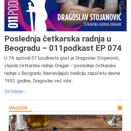
Poslednja četkarska radnja u
Beogradu – 011podkast EP 074
U 74. epizodi 011podkasta gost je Dragoslav Stojanović,
vlasnik četkarske radnje Dragan – poslednje četkarske
radnje u Beogradu. Nastavljajući tradiciju započetu davne
1953. godine, Dragoslav već više...
Detaljnije ›
MAGAZIN