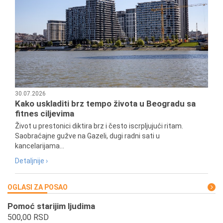
30.07.2026
Kako uskladiti brz tempo života u Beogradu sa
fitnes ciljevima
Život u prestonici diktira brz i često iscrpljujući ritam.
Saobraćajne gužve na Gazeli, dugi radni sati u
kancelarijama...
Detaljnije ›
OGLASI ZA POSAO
Pomoć starijim ljudima
500,00 RSD