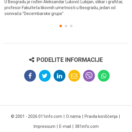
U Beogradu je rođen Aleksandar Luković Lukijan, slikar i grafičar,
Pr
profesor Fakulteta likovnih umetnosti u Beogradu, jedan od
a,
osnivača "Decembarske grupe".
PODELITE INFORMACIJE
© 2001 - 2026 011info.com
O nama
Pravila korišćenja
Impressum
E-mail
381info.com