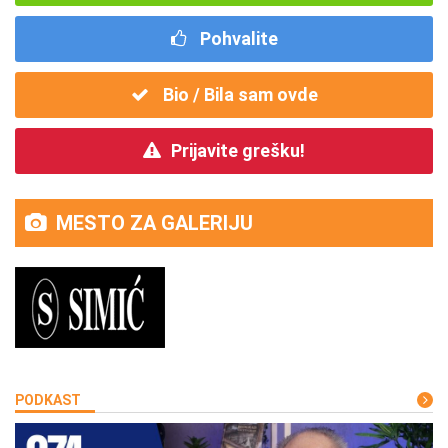
Pohvalite
Bio / Bila sam ovde
Prijavite grešku!
MESTO ZA GALERIJU
PODKAST