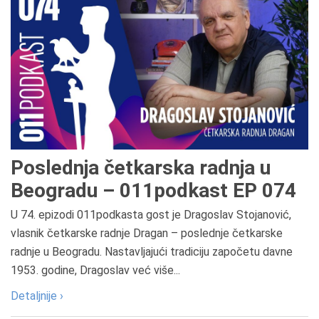
Poslednja četkarska radnja u
Beogradu – 011podkast EP 074
U 74. epizodi 011podkasta gost je Dragoslav Stojanović,
vlasnik četkarske radnje Dragan – poslednje četkarske
radnje u Beogradu. Nastavljajući tradiciju započetu davne
1953. godine, Dragoslav već više...
Detaljnije ›