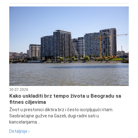
30.07.2026
Kako uskladiti brz tempo života u Beogradu sa
fitnes ciljevima
Život u prestonici diktira brz i često iscrpljujući ritam.
Saobraćajne gužve na Gazeli, dugi radni sati u
kancelarijama...
Detaljnije ›