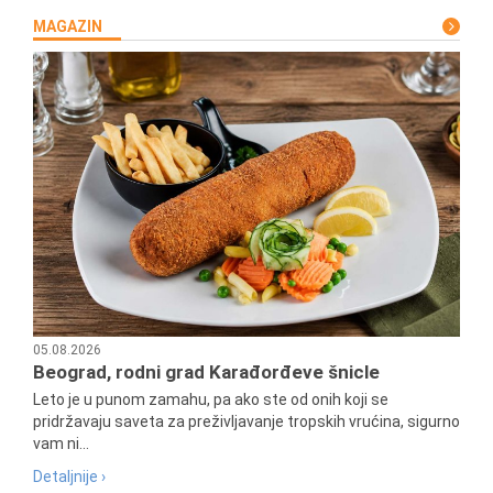
MAGAZIN
05.08.2026
Beograd, rodni grad Karađorđeve šnicle
Leto je u punom zamahu, pa ako ste od onih koji se
pridržavaju saveta za preživljavanje tropskih vrućina, sigurno
vam ni...
Detaljnije ›