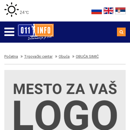
24 ℃
Početna
Trgovački centar
Obuća
OBUĆA SIMIĆ