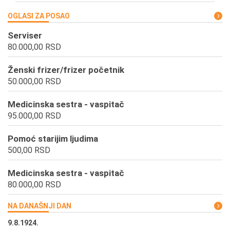
OGLASI ZA POSAO
Serviser
80.000,00 RSD
Ženski frizer/frizer početnik
50.000,00 RSD
Medicinska sestra - vaspitač
95.000,00 RSD
Pomoć starijim ljudima
500,00 RSD
Medicinska sestra - vaspitač
80.000,00 RSD
NA DANAŠNJI DAN
9.8.1924.
9.