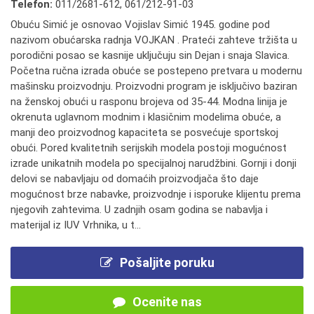
Telefon:
011/2681-612
,
061/212-91-03
Obuću Simić je osnovao Vojislav Simić 1945. godine pod
nazivom obućarska radnja VOJKAN . Prateći zahteve tržišta u
porodični posao se kasnije uključuju sin Dejan i snaja Slavica.
Početna ručna izrada obuće se postepeno pretvara u modernu
mašinsku proizvodnju. Proizvodni program je isključivo baziran
na ženskoj obući u rasponu brojeva od 35-44. Modna linija je
okrenuta uglavnom modnim i klasičnim modelima obuće, a
manji deo proizvodnog kapaciteta se posvećuje sportskoj
obući. Pored kvalitetnih serijskih modela postoji mogućnost
izrade unikatnih modela po specijalnoj narudžbini. Gornji i donji
delovi se nabavljaju od domaćih proizvodjača što daje
mogućnost brze nabavke, proizvodnje i isporuke klijentu prema
njegovih zahtevima. U zadnjih osam godina se nabavlja i
materijal iz IUV Vrhnika, u t...
Pošaljite poruku
Ocenite nas