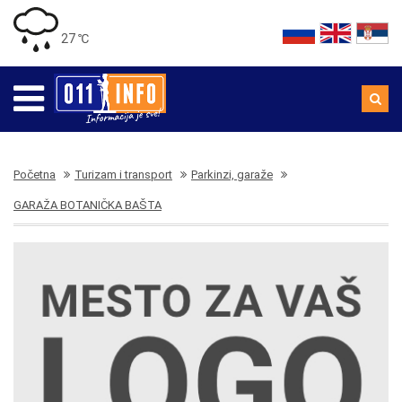
27 ℃
Početna
Turizam i transport
Parkinzi, garaže
GARAŽA BOTANIČKA BAŠTA