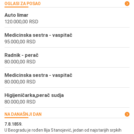
OGLASI ZA POSAO
Auto limar
120.000,00 RSD
Medicinska sestra - vaspitač
95.000,00 RSD
Radnik - perač
80.000,00 RSD
Medicinska sestra - vaspitač
80.000,00 RSD
Higijeničarka,perač sudja
80.000,00 RSD
NA DANAŠNJI DAN
7.8.1859.
7.
U Beogradu je rođen Ilija Stanojević, jedan od najstarijih srpkih
U 