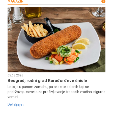
MAGAZIN
05.08.2026
Beograd, rodni grad Karađorđeve šnicle
Leto je u punom zamahu, pa ako ste od onih koji se
pridržavaju saveta za preživljavanje tropskih vrućina, sigurno
vam ni...
Detaljnije ›