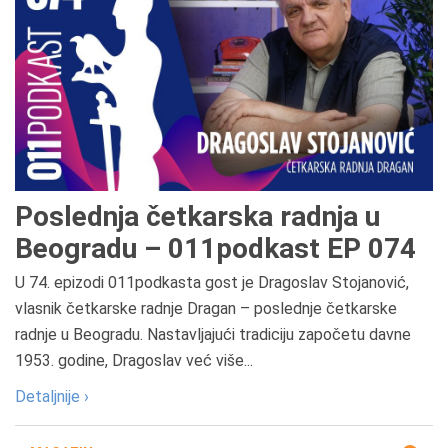
Poslednja četkarska radnja u
Beogradu – 011podkast EP 074
U 74. epizodi 011podkasta gost je Dragoslav Stojanović,
vlasnik četkarske radnje Dragan – poslednje četkarske
radnje u Beogradu. Nastavljajući tradiciju započetu davne
1953. godine, Dragoslav već više...
Detaljnije ›