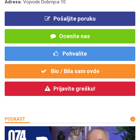
Adresa:
Vojvode Dobrnjca 10
Pošaljite poruku
Ocenite nas
Pohvalite
Bio / Bila sam ovde
Prijavite grešku!
PODKAST