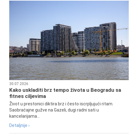
30.07.2026
Kako uskladiti brz tempo života u Beogradu sa
fitnes ciljevima
Život u prestonici diktira brz i često iscrpljujući ritam.
Saobraćajne gužve na Gazeli, dugi radni sati u
kancelarijama...
Detaljnije ›