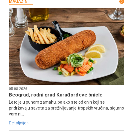
MAGAZIN
05.08.2026
Beograd, rodni grad Karađorđeve šnicle
Leto je u punom zamahu, pa ako ste od onih koji se
pridržavaju saveta za preživljavanje tropskih vrućina, sigurno
vam ni...
Detaljnije ›