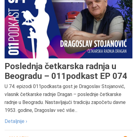
Poslednja četkarska radnja u
Beogradu – 011podkast EP 074
U 74. epizodi 011podkasta gost je Dragoslav Stojanović,
vlasnik četkarske radnje Dragan – poslednje četkarske
radnje u Beogradu. Nastavljajući tradiciju započetu davne
1953. godine, Dragoslav već više...
Detaljnije ›