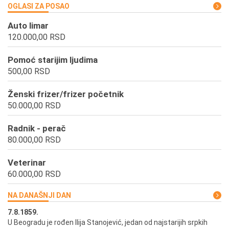
OGLASI ZA POSAO
Auto limar
120.000,00 RSD
Pomoć starijim ljudima
500,00 RSD
Ženski frizer/frizer početnik
50.000,00 RSD
Radnik - perač
80.000,00 RSD
Veterinar
60.000,00 RSD
NA DANAŠNJI DAN
7.8.1859.
7.
U Beogradu je rođen Ilija Stanojević, jedan od najstarijih srpkih
U 