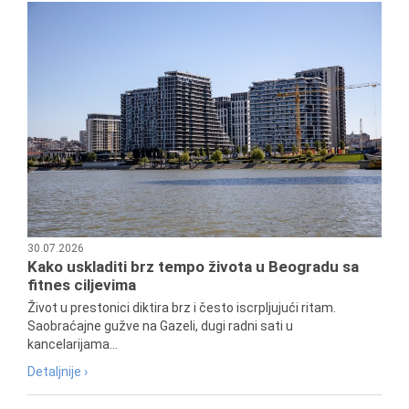
30.07.2026
Kako uskladiti brz tempo života u Beogradu sa
fitnes ciljevima
Život u prestonici diktira brz i često iscrpljujući ritam.
Saobraćajne gužve na Gazeli, dugi radni sati u
kancelarijama...
Detaljnije ›