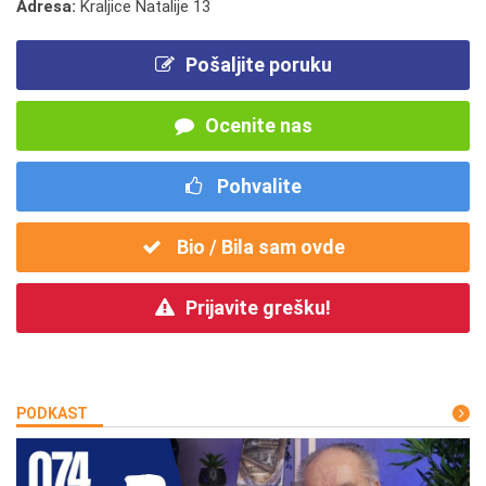
Adresa:
Kraljice Natalije 13
Pošaljite poruku
Ocenite nas
Pohvalite
Bio / Bila sam ovde
Prijavite grešku!
PODKAST