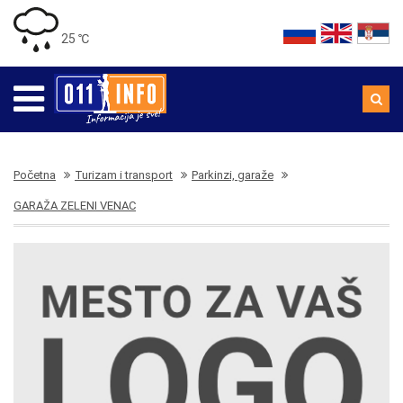
25 ℃
Početna
Turizam i transport
Parkinzi, garaže
GARAŽA ZELENI VENAC