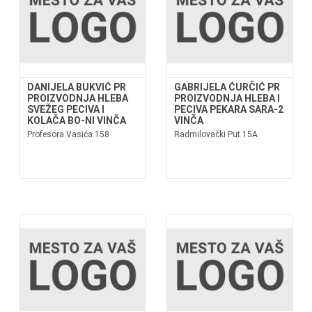
DANIJELA BUKVIĆ PR
GABRIJELA ĆURČIĆ PR
PROIZVODNJA HLEBA
PROIZVODNJA HLEBA I
SVEŽEG PECIVA I
PECIVA PEKARA SARA-2
KOLAČA BO-NI VINČA
VINČA
Profesora Vasića 158
Radmilovački Put 15A