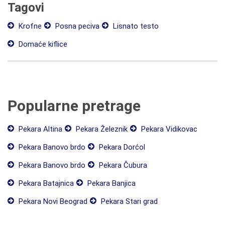
Tagovi
Krofne
Posna peciva
Lisnato testo
Domaće kiflice
Popularne pretrage
Pekara Altina
Pekara Železnik
Pekara Vidikovac
Pekara Banovo brdo
Pekara Dorćol
Pekara Banovo brdo
Pekara Čubura
Pekara Batajnica
Pekara Banjica
Pekara Novi Beograd
Pekara Stari grad