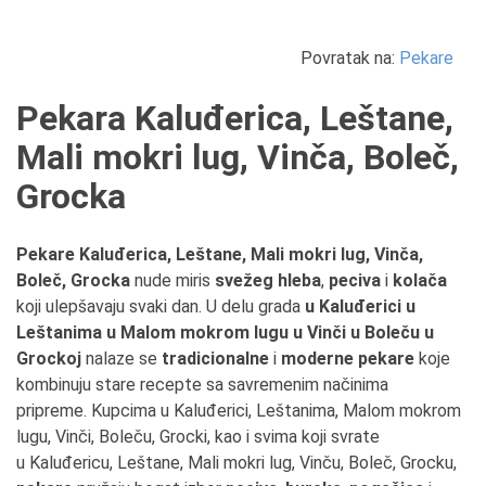
Povratak na:
Pekare
Pekara Kaluđerica, Leštane,
Mali mokri lug, Vinča, Boleč,
Grocka
Pekare Kaluđerica, Leštane, Mali mokri lug, Vinča,
Boleč, Grocka
nude miris
svežeg hleba
,
peciva
i
kolača
koji ulepšavaju svaki dan. U delu grada
u Kaluđerici u
Leštanima u Malom mokrom lugu u Vinči u Boleču u
Grockoj
nalaze se
tradicionalne
i
moderne pekare
koje
kombinuju stare recepte sa savremenim načinima
pripreme. Kupcima u Kaluđerici, Leštanima, Malom mokrom
lugu, Vinči, Boleču, Grocki, kao i svima koji svrate
u Kaluđericu, Leštane, Mali mokri lug, Vinču, Boleč, Grocku,