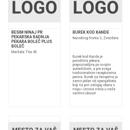
BESIM NINAJ PR
BUREK KOD KANDE
PEKARSKA RADNJA
Narodnog fronta 3, Zvezdara
PEKARA BOLEČ PLUS
BOLEČ
Maršala Tita 45
Burek kod Kande je
porodična pekara,
prepoznatljiva po svojim
autentičnim, a pre svega
tradicionalnim recepturama
peciva. Burek sa ćevapima je
samo jedan od specijaliteta
koji na prvi zalogaj obara s
nogu i iznova vraća u naše
carstvo ukusa!