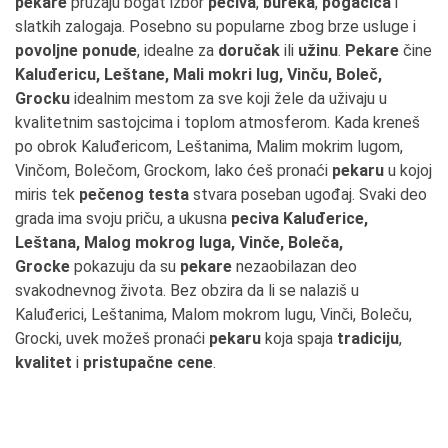
pekare
pružaju bogat izbor
peciva
,
bureka
,
pogačica
i
slatkih zalogaja. Posebno su popularne zbog brze usluge i
povoljne ponude
, idealne za
doručak
ili
užinu
.
Pekare
čine
Kaluđericu, Leštane, Mali mokri lug, Vinču, Boleč,
Grocku
idealnim mestom za sve koji žele da uživaju u
kvalitetnim sastojcima i toplom atmosferom. Kada kreneš
po obrok Kaluđericom, Leštanima, Malim mokrim lugom,
Vinčom, Bolečom, Grockom, lako ćeš pronaći
pekaru
u kojoj
miris tek
pečenog testa
stvara poseban ugođaj. Svaki deo
grada ima svoju priču, a ukusna
peciva Kaluđerice,
Leštana, Malog mokrog luga, Vinče, Boleča,
Grocke
pokazuju da su
pekare
nezaobilazan deo
svakodnevnog života. Bez obzira da li se nalaziš u
Kaluđerici, Leštanima, Malom mokrom lugu, Vinči, Boleču,
Grocki, uvek možeš pronaći
pekaru
koja spaja
tradiciju
,
kvalitet
i
pristupačne cene
.