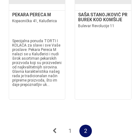
PEKARA PERECA M
SAŠA STANOJKOVIĆ PR
BUREK KOD KOMŠIJE
Kopaonička 41, Kaluđerica
Bulevar Revolucije 11
Specijalna ponuda TORTI I
KOLAČA za slave i sve Vaše
proslave. Pekara Pereca M
nalazi se u Kaluđerici i nudi
širok asortiman pekarskih
proizvoda koji su proizvedeni
od najkvalitetnijih sirovina.
Glavna karakteristika našeg
rada je tradicionalan način
pripreme proizvoda, što im
daje prepoznatljiv uk...
1
2