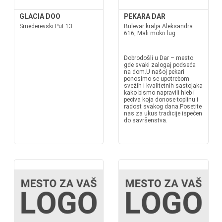
GLACIA DOO
PEKARA DAR
Smederevski Put 13
Bulevar kralja Aleksandra
616, Mali mokri lug
Dobrodošli u Dar – mesto
gde svaki zalogaj podseća
na dom.U našoj pekari
ponosimo se upotrebom
svežih i kvalitetnih sastojaka
kako bismo napravili hleb i
peciva koja donose toplinu i
radost svakog dana.Posetite
nas za ukus tradicije ispečen
do savršenstva.