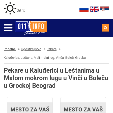
36 ℃
Početna
Ugostiteljstvo
Pekare
Kaluđerica, Leštane, Mali mokri lug, Vinča, Boleč, Grocka
Pekare u Kaluđerici u Leštanima u
Malom mokrom lugu u Vinči u Boleču
u Grockoj Beograd