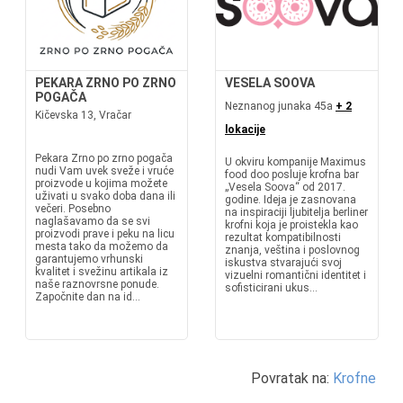
PEKARA ZRNO PO ZRNO
VESELA SOOVA
POGAČA
Neznanog junaka 45a
+ 2
Kičevska 13, Vračar
lokacije
Pekara Zrno po zrno pogača
U okviru kompanije Maximus
nudi Vam uvek sveže i vruće
food doo posluje krofna bar
proizvode u kojima možete
„Vesela Soova“ od 2017.
uživati u svako doba dana ili
godine. Ideja je zasnovana
večeri. Posebno
na inspiraciji ljubitelja berliner
naglašavamo da se svi
krofni koja je proistekla kao
proizvodi prave i peku na licu
rezultat kompatibilnosti
mesta tako da možemo da
znanja, veština i poslovnog
garantujemo vrhunski
iskustva stvarajući svoj
kvalitet i svežinu artikala iz
vizuelni romantični identitet i
naše raznovrsne ponude.
sofisticirani ukus...
Započnite dan na id...
Povratak na:
Krofne