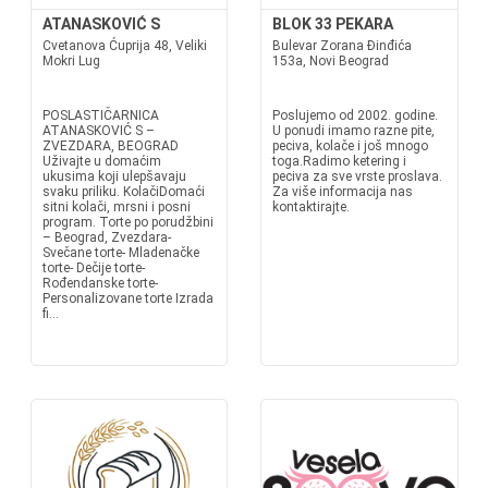
ATANASKOVIĆ S
BLOK 33 PEKARA
Cvetanova Ćuprija 48, Veliki
Bulevar Zorana Đinđića
Mokri Lug
153a, Novi Beograd
POSLASTIČARNICA
Poslujemo od 2002. godine.
ATANASKOVIĆ S –
U ponudi imamo razne pite,
ZVEZDARA, BEOGRAD
peciva, kolače i još mnogo
Uživajte u domaćim
toga.Radimo ketering i
ukusima koji ulepšavaju
peciva za sve vrste proslava.
svaku priliku. KolačiDomaći
Za više informacija nas
sitni kolači, mrsni i posni
kontaktirajte.
program. Torte po porudžbini
– Beograd, Zvezdara-
Svečane torte- Mladenačke
torte- Dečije torte-
Rođendanske torte-
Personalizovane torte Izrada
fi...