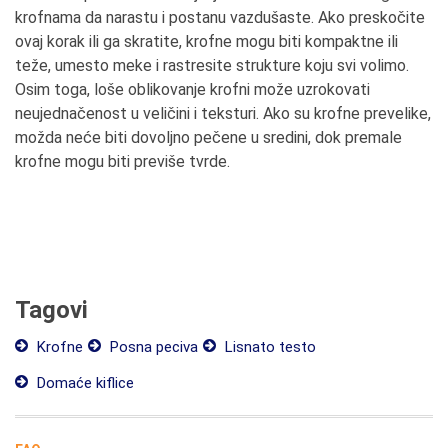
krofnama da narastu i postanu vazdušaste. Ako preskočite
ovaj korak ili ga skratite, krofne mogu biti kompaktne ili
teže, umesto meke i rastresite strukture koju svi volimo.
Osim toga, loše oblikovanje krofni može uzrokovati
neujednačenost u veličini i teksturi. Ako su krofne prevelike,
možda neće biti dovoljno pečene u sredini, dok premale
krofne mogu biti previše tvrde.
Tagovi
Krofne
Posna peciva
Lisnato testo
Domaće kiflice