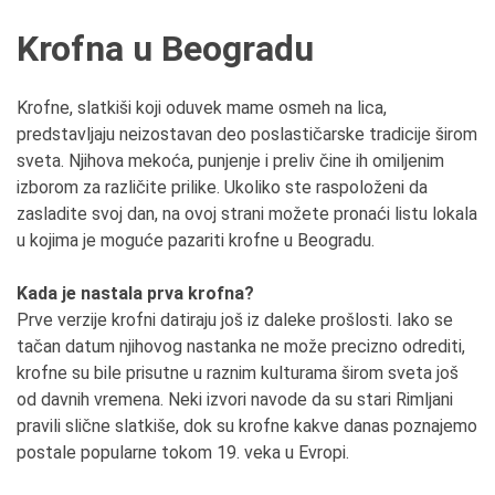
Krofna u Beogradu
Krofne, slatkiši koji oduvek mame osmeh na lica,
predstavljaju neizostavan deo poslastičarske tradicije širom
sveta. Njihova mekoća, punjenje i preliv čine ih omiljenim
izborom za različite prilike. Ukoliko ste raspoloženi da
zasladite svoj dan, na ovoj strani možete pronaći listu lokala
u kojima je moguće pazariti krofne u Beogradu.
Kada je nastala prva krofna?
Prve verzije krofni datiraju još iz daleke prošlosti. Iako se
tačan datum njihovog nastanka ne može precizno odrediti,
krofne su bile prisutne u raznim kulturama širom sveta još
od davnih vremena. Neki izvori navode da su stari Rimljani
pravili slične slatkiše, dok su krofne kakve danas poznajemo
postale popularne tokom 19. veka u Evropi.