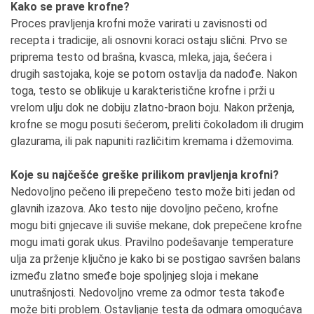
Kako se prave krofne?
Proces pravljenja krofni može varirati u zavisnosti od
recepta i tradicije, ali osnovni koraci ostaju slični. Prvo se
priprema testo od brašna, kvasca, mleka, jaja, šećera i
drugih sastojaka, koje se potom ostavlja da nadođe. Nakon
toga, testo se oblikuje u karakteristične krofne i prži u
vrelom ulju dok ne dobiju zlatno-braon boju. Nakon prženja,
krofne se mogu posuti šećerom, preliti čokoladom ili drugim
glazurama, ili pak napuniti različitim kremama i džemovima.
Koje su najčešće greške prilikom pravljenja krofni?
Nedovoljno pečeno ili prepečeno testo može biti jedan od
glavnih izazova. Ako testo nije dovoljno pečeno, krofne
mogu biti gnjecave ili suviše mekane, dok prepečene krofne
mogu imati gorak ukus. Pravilno podešavanje temperature
ulja za prženje ključno je kako bi se postigao savršen balans
između zlatno smeđe boje spoljnjeg sloja i mekane
unutrašnjosti. Nedovoljno vreme za odmor testa takođe
može biti problem. Ostavljanje testa da odmara omogućava