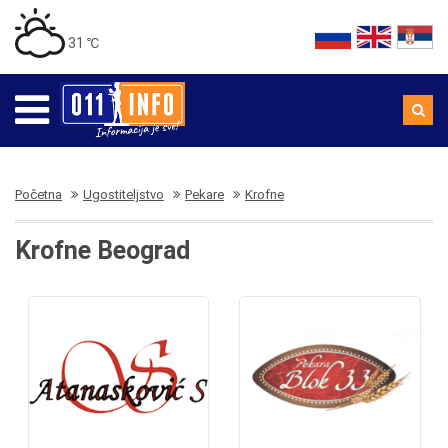
31 ℃
Početna
Ugostiteljstvo
Pekare
Krofne
Krofne Beograd