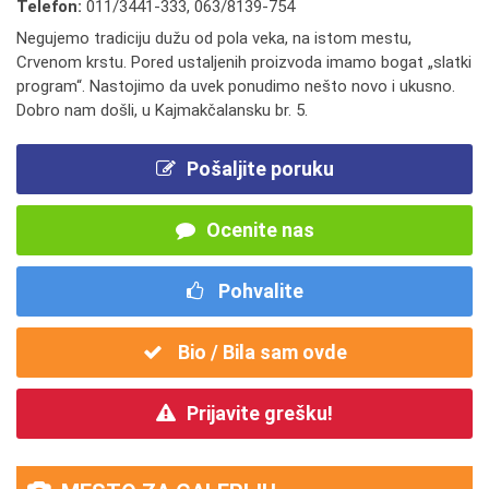
Telefon:
011/3441-333
,
063/8139-754
Negujemo tradiciju dužu od pola veka, na istom mestu,
Crvenom krstu. Pored ustaljenih proizvoda imamo bogat „slatki
program“. Nastojimo da uvek ponudimo nešto novo i ukusno.
Dobro nam došli, u Kajmakčalansku br. 5.
Pošaljite poruku
Ocenite nas
Pohvalite
Bio / Bila sam ovde
Prijavite grešku!