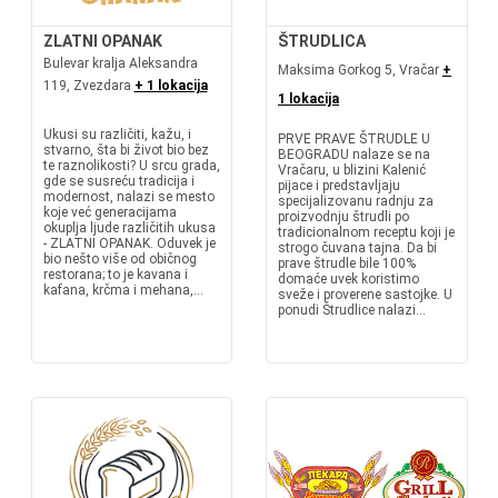
ZLATNI OPANAK
ŠTRUDLICA
Bulevar kralja Aleksandra
Maksima Gorkog 5, Vračar
+
119, Zvezdara
+ 1 lokacija
1 lokacija
Ukusi su različiti, kažu, i
PRVE PRAVE ŠTRUDLE U
stvarno, šta bi život bio bez
BEOGRADU nalaze se na
te raznolikosti? U srcu grada,
Vračaru, u blizini Kalenić
gde se susreću tradicija i
pijace i predstavljaju
modernost, nalazi se mesto
specijalizovanu radnju za
koje već generacijama
proizvodnju štrudli po
okuplja ljude različitih ukusa
tradicionalnom receptu koji je
- ZLATNI OPANAK. Oduvek je
strogo čuvana tajna. Da bi
bio nešto više od običnog
prave štrudle bile 100%
restorana; to je kavana i
domaće uvek koristimo
kafana, krčma i mehana,...
sveže i proverene sastojke. U
ponudi Štrudlice nalazi...