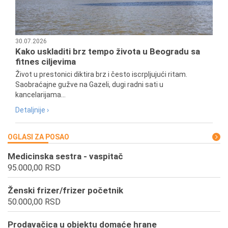
30.07.2026
Kako uskladiti brz tempo života u Beogradu sa
fitnes ciljevima
Život u prestonici diktira brz i često iscrpljujući ritam.
Saobraćajne gužve na Gazeli, dugi radni sati u
kancelarijama...
Detaljnije ›
OGLASI ZA POSAO
Medicinska sestra - vaspitač
95.000,00 RSD
Ženski frizer/frizer početnik
50.000,00 RSD
Prodavačica u objektu domaće hrane