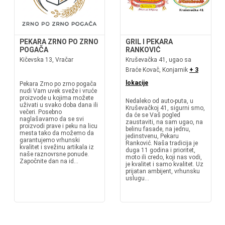
PEKARA ZRNO PO ZRNO
GRIL I PEKARA
POGAČA
RANKOVIĆ
Kičevska 13, Vračar
Kruševačka 41, ugao sa
Braće Kovač, Konjarnik
+ 3
lokacije
Pekara Zrno po zrno pogača
nudi Vam uvek sveže i vruće
proizvode u kojima možete
Nedaleko od auto-puta, u
uživati u svako doba dana ili
Kruševačkoj 41, sigurni smo,
večeri. Posebno
da će se Vaš pogled
naglašavamo da se svi
zaustaviti, na sam ugao, na
proizvodi prave i peku na licu
belinu fasade, na jednu,
mesta tako da možemo da
jedinstvenu, Pekaru
garantujemo vrhunski
Ranković. Naša tradicija je
kvalitet i svežinu artikala iz
duga 11 godina i prioritet,
naše raznovrsne ponude.
moto ili credo, koji nas vodi,
Započnite dan na id...
je kvalitet i samo kvalitet. Uz
prijatan ambijent, vrhunsku
uslugu...