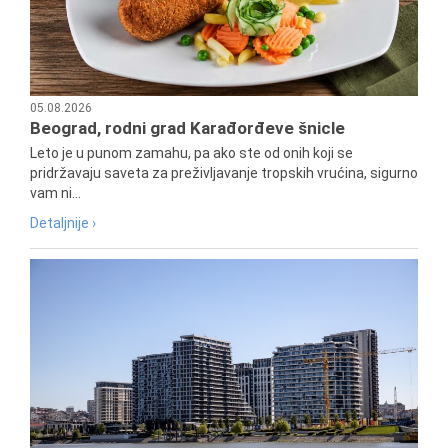
05.08.2026
Beograd, rodni grad Karađorđeve šnicle
Leto je u punom zamahu, pa ako ste od onih koji se
pridržavaju saveta za preživljavanje tropskih vrućina, sigurno
vam ni...
Detaljnije ›