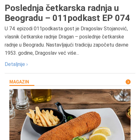
Poslednja četkarska radnja u
Beogradu – 011podkast EP 074
U 74. epizodi 011podkasta gost je Dragoslav Stojanović,
vlasnik četkarske radnje Dragan – poslednje četkarske
radnje u Beogradu. Nastavljajući tradiciju započetu davne
1953. godine, Dragoslav već više...
Detaljnije ›
MAGAZIN