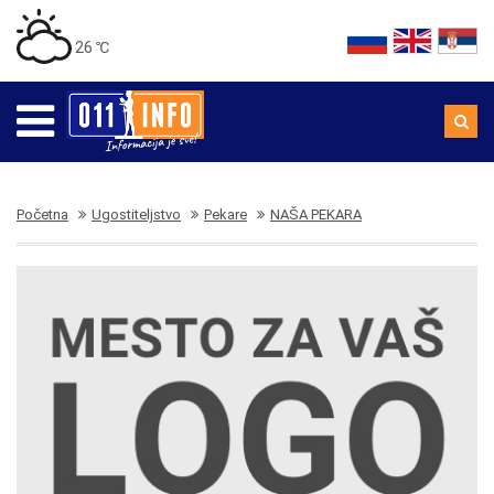
26 ℃
Početna
Ugostiteljstvo
Pekare
NAŠA PEKARA