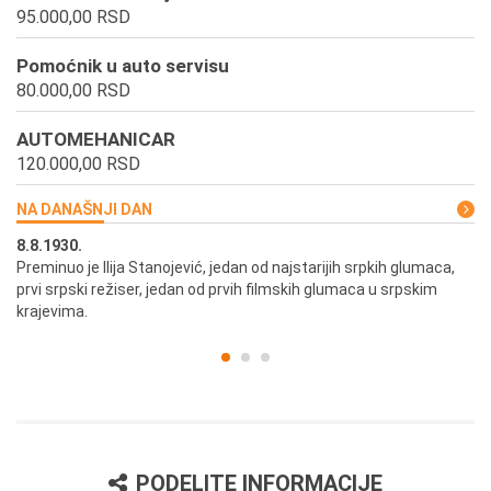
95.000,00 RSD
Pomoćnik u auto servisu
80.000,00 RSD
AUTOMEHANICAR
120.000,00 RSD
NA DANAŠNJI DAN
8.8.1930.
8.
Preminuo je Ilija Stanojević, jedan od najstarijih srpkih glumaca,
U 
prvi srpski režiser, jedan od prvih filmskih glumaca u srpskim
krajevima.
PODELITE INFORMACIJE