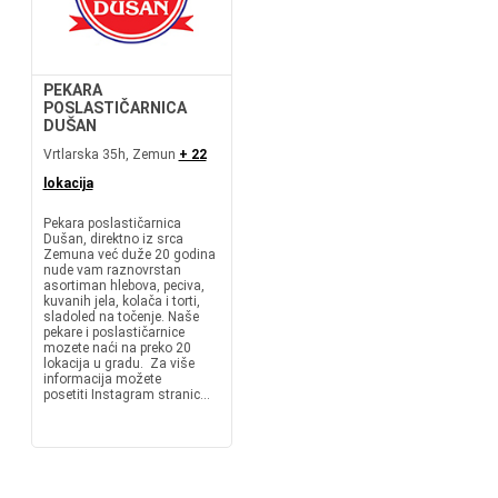
PEKARA
POSLASTIČARNICA
DUŠAN
Vrtlarska 35h, Zemun
+ 22
lokacija
Pekara poslastičarnica
Dušan, direktno iz srca
Zemuna već duže 20 godina
nude vam raznovrstan
asortiman hlebova, peciva,
kuvanih jela, kolača i torti,
sladoled na točenje. Naše
pekare i poslastičarnice
mozete naći na preko 20
lokacija u gradu. Za više
informacija možete
posetiti Instagram stranic...