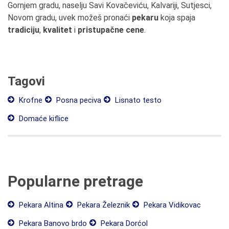
Gornjem gradu, naselju Savi Kovačeviću, Kalvariji, Sutjesci,
Novom gradu, uvek možeš pronaći
pekaru
koja spaja
tradiciju
,
kvalitet
i
pristupačne cene
.
Tagovi
Krofne
Posna peciva
Lisnato testo
Domaće kiflice
Popularne pretrage
Pekara Altina
Pekara Železnik
Pekara Vidikovac
Pekara Banovo brdo
Pekara Dorćol