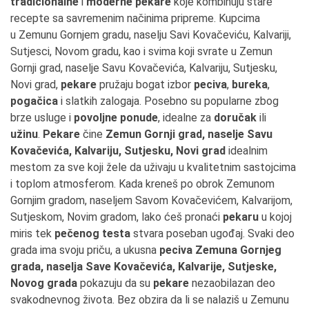
tradicionalne
i
moderne pekare
koje kombinuju stare
recepte sa savremenim načinima pripreme. Kupcima
u Zemunu Gornjem gradu, naselju Savi Kovačeviću, Kalvariji,
Sutjesci, Novom gradu, kao i svima koji svrate u Zemun
Gornji grad, naselje Savu Kovačevića, Kalvariju, Sutjesku,
Novi grad,
pekare
pružaju bogat izbor
peciva
,
bureka
,
pogačica
i slatkih zalogaja. Posebno su popularne zbog
brze usluge i
povoljne ponude
, idealne za
doručak
ili
užinu
.
Pekare
čine
Zemun Gornji grad, naselje Savu
Kovačevića, Kalvariju, Sutjesku, Novi grad
idealnim
mestom za sve koji žele da uživaju u kvalitetnim sastojcima
i toplom atmosferom. Kada kreneš po obrok Zemunom
Gornjim gradom, naseljem Savom Kovačevićem, Kalvarijom,
Sutjeskom, Novim gradom, lako ćeš pronaći
pekaru
u kojoj
miris tek
pečenog testa
stvara poseban ugođaj. Svaki deo
grada ima svoju priču, a ukusna
peciva Zemuna Gornjeg
grada, naselja Save Kovačevića, Kalvarije, Sutjeske,
Novog grada
pokazuju da su
pekare
nezaobilazan deo
svakodnevnog života. Bez obzira da li se nalaziš u Zemunu