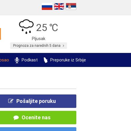
25 ℃
Pljusak
Prognoza za narednih 5 dana
posao
Podkast
Preporuke iz Srbije
Pošaljite poruku
Ocenite nas