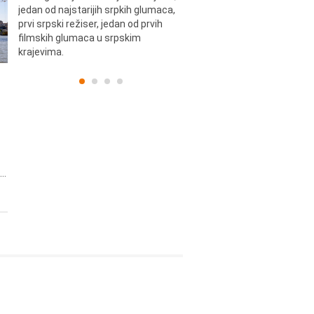
jedan od najstarijih srpkih glumaca,
Dinulović, pozorišni glumac i r
prvi srpski režiser, jedan od prvih
filmskih glumaca u srpskim
krajevima.
..