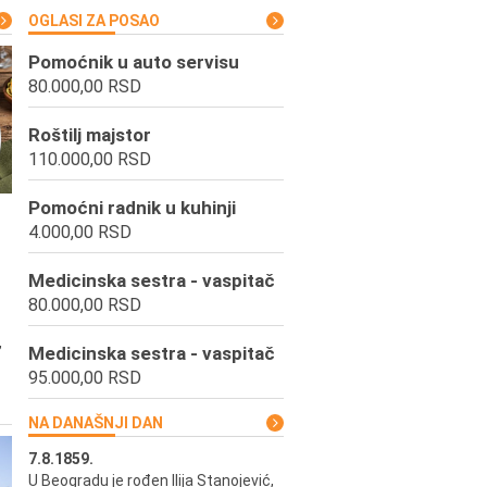
OGLASI ZA POSAO
Pomoćnik u auto servisu
80.000,00 RSD
Roštilj majstor
110.000,00 RSD
Pomoćni radnik u kuhinji
4.000,00 RSD
Medicinska sestra - vaspitač
80.000,00 RSD
,
Medicinska sestra - vaspitač
95.000,00 RSD
NA DANAŠNJI DAN
7.8.1859.
7.8.1855.
U Beogradu je rođen Ilija Stanojević,
U Beogradu je rođen Svetisla