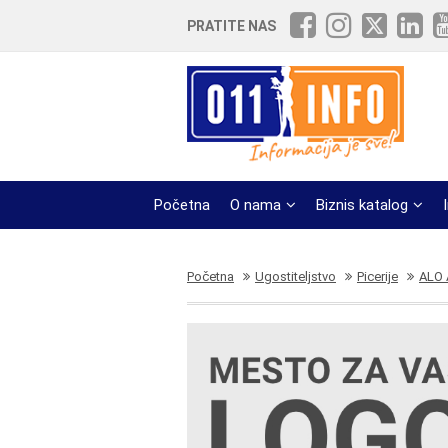
PRATITE NAS
Početna
O nama
Biznis katalog
Početna
Ugostiteljstvo
Picerije
ALO