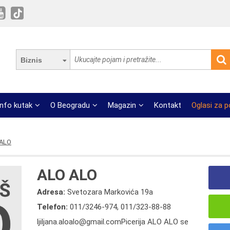
Biznis
Info kutak
O Beogradu
Magazin
Kontakt
Oglasi za 
 ALO
ALO ALO
Adresa:
Svetozara Markovića 19a
Telefon:
011/3246-974
,
011/323-88-88
ljiljana.aloalo@gmail.comPicerija ALO ALO se