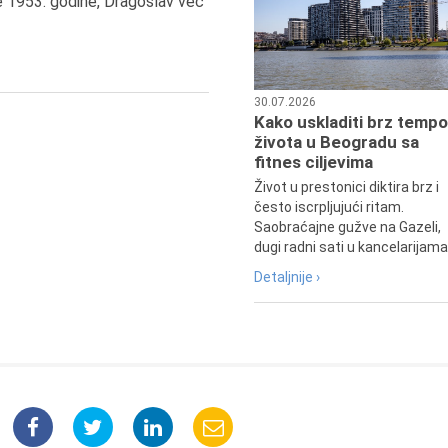
e 1953. godine, Dragoslav već
pozorišna, filmska i TV glumica.
30.07.2026
Kako uskladiti brz tempo
života u Beogradu sa
fitnes ciljevima
Život u prestonici diktira brz i
često iscrpljujući ritam.
Saobraćajne gužve na Gazeli,
dugi radni sati u kancelarijama.
Detaljnije ›