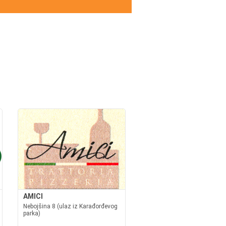
AMICI
Nebojšina 8 (ulaz iz Karađorđevog
parka)