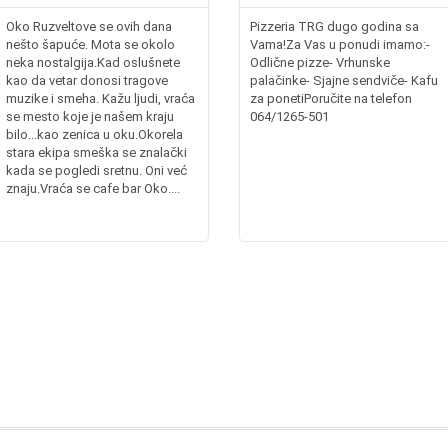
Oko Ruzveltove se ovih dana
Pizzeria TRG dugo godina sa
nešto šapuće. Mota se okolo
Vama!Za Vas u ponudi imamo:-
neka nostalgija.Kad oslušnete
Odlične pizze- Vrhunske
kao da vetar donosi tragove
palačinke- Sjajne sendviče- Kafu
muzike i smeha. Kažu ljudi, vraća
za ponetiPoručite na telefon
se mesto koje je našem kraju
064/1265-501
bilo...kao zenica u oku.Okorela
stara ekipa smeška se znalački
kada se pogledi sretnu. Oni već
znaju.Vraća se cafe bar Oko....