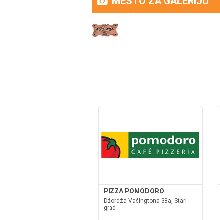
MESTO ZA GALERIJU
PIZZA POMODORO
Džordža Vašingtona 38a, Stari
grad