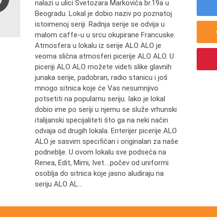
nalazi u ulici Svetozara Markovića br.19a u
Beogradu. Lokal je dobio naziv po poznatoj
istoimenoj seriji. Radnja serije se odvija u
malom caffe-u u srcu okupirane Francuske.
Atmosfera u lokalu iz serije ALO ALO je
veoma slična atmosferi picerije ALO ALO. U
piceriji ALO ALO možete videti slike glavnih
junaka serije, padobran, radio stanicu i još
mnogo sitnica koje će Vas nesumnjivo
potsetiti na popularnu seriju. Iako je lokal
dobio ime po seriji u njemu se služe vrhunski
italijanski specijaliteti što ga na neki način
odvaja od drugih lokala. Enterijer picerije ALO
ALO je sasvim specifičan i originalan za naše
podneblje. U ovom lokalu sve podseća na
Renea, Edit, Mimi, Ivet….počev od uniformi
osoblja do sitnica koje jasno aludiraju na
seriju ALO AL...