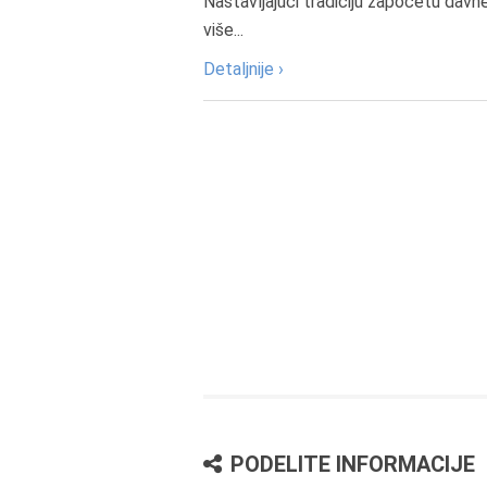
Nastavljajući tradiciju započetu davn
više...
Detaljnije ›
PODELITE INFORMACIJE