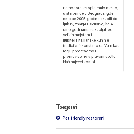
Pomodoro je toplo malo mesto,
u starom delu Beograda, gde
smo se 2005. godine okupili da
ljubav, znanje i iskustvo, koje
smo godinama sakupljali od
velikih majstora i
ljubitelja italijanske kuhinje i
tradicije, iskoristimo da Vam kao
ideju predstavimo i
promovišemo u pravom svetlu.
Naš najveći kompl...
Tagovi
Pet friendly restorani