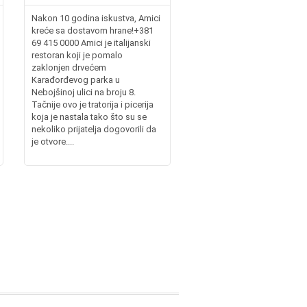
Nakon 10 godina iskustva, Amici
kreće sa dostavom hrane!+381
69 415 0000 Amici je italijanski
restoran koji je pomalo
zaklonjen drvećem
Karađorđevog parka u
Nebojšinoj ulici na broju 8.
Tačnije ovo je tratorija i picerija
koja je nastala tako što su se
nekoliko prijatelja dogovorili da
je otvore....