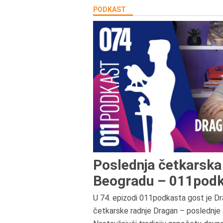
PODKAST
Poslednja četkarska 
Beogradu – 011podk
U 74. epizodi 011podkasta gost je Dr
četkarske radnje Dragan – poslednje 