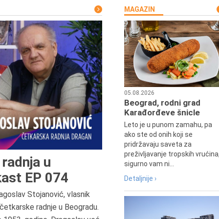
MAGAZIN
05.08.2026
Beograd, rodni grad
Karađorđeve šnicle
Leto je u punom zamahu, pa
ako ste od onih koji se
pridržavaju saveta za
preživljavanje tropskih vrućina
radnja u
sigurno vam ni...
ast EP 074
Detaljnije ›
agoslav Stojanović, vlasnik
7.8.2015.
četkarske radnje u Beogradu.
Preminula je Đurđija Cvetić,