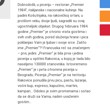
Dobrodošli, u piceriju – restoran „Premier
1984“, italijanske i nacionalne kuhinje. Na
padini Košutnjaka, na rakovičkoj srtani, u
prošlom veku, dvoje ljudi, sagradili su ovaj
ugostiteljski objekat. Drugog februara 1984.
godine „Premier“ je otvorio vrata gostima i
svih ovih godina, pored služenja hrane i pica
poklanjao Vam je ljubav i svoje srce. Zašto
ime „Premier“?! Francuska reč sa značenjem
– prvi, jedini. „Premier“ je bila prva i jedina
picerija u opštini Rakovica, u kojoj je tada bilo
naseljeno 130000 stanovnika. Istovremeno
„Premier“ je i peta otvorena picerija u
Beogradu. Picerija „Premier“ je na teritoriju
Rakovice ponudila prvu picu, pastu, lazanje,
voćni kup, espreso, kapućino, martini,
kampari... Odoleo je svim promenama i ostao
da se druži sa Vama, našim uvaženim
gostim...