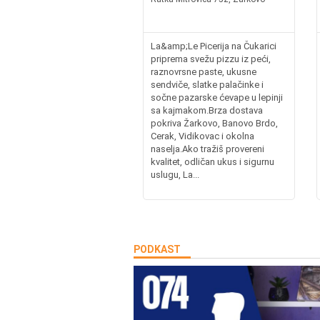
La&amp;Le Picerija na Čukarici
priprema svežu pizzu iz peći,
raznovrsne paste, ukusne
sendviče, slatke palačinke i
sočne pazarske ćevape u lepinji
sa kajmakom.Brza dostava
pokriva Žarkovo, Banovo Brdo,
Cerak, Vidikovac i okolna
naselja.Ako tražiš provereni
kvalitet, odličan ukus i sigurnu
uslugu, La...
PODKAST