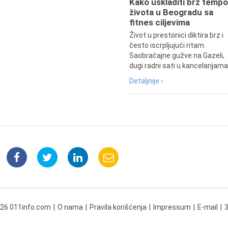
Kako uskladiti brz tempo
života u Beogradu sa
fitnes ciljevima
Život u prestonici diktira brz i
često iscrpljujući ritam.
Saobraćajne gužve na Gazeli,
dugi radni sati u kancelarijama.
Detaljnije ›
026 011info.com
O nama
Pravila korišćenja
Impressum
E-mail