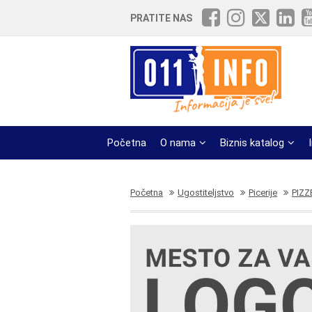
PRATITE NAS
Početna
O nama
Biznis katalog
Početna
Ugostiteljstvo
Picerije
PIZZ