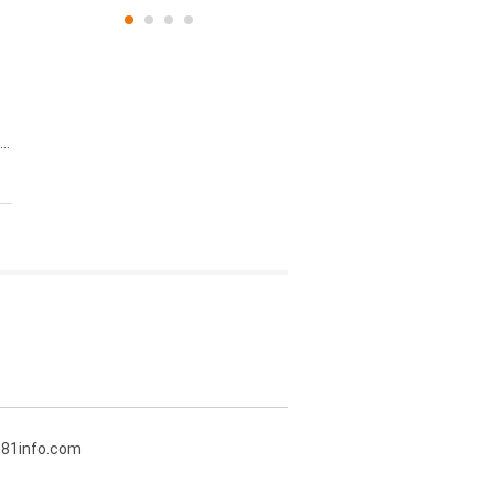
..
381info.com