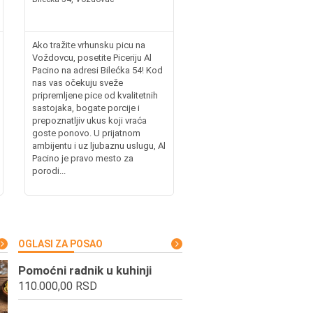
Ako tražite vrhunsku picu na
Voždovcu, posetite Piceriju Al
Pacino na adresi Bilećka 54! Kod
nas vas očekuju sveže
pripremljene pice od kvalitetnih
sastojaka, bogate porcije i
prepoznatljiv ukus koji vraća
goste ponovo. U prijatnom
ambijentu i uz ljubaznu uslugu, Al
Pacino je pravo mesto za
porodi...
OGLASI ZA POSAO
Pomoćni radnik u kuhinji
110.000,00 RSD