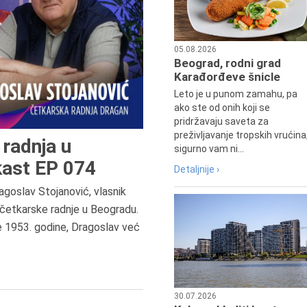
05.08.2026
Beograd, rodni grad
Karađorđeve šnicle
Leto je u punom zamahu, pa
ako ste od onih koji se
pridržavaju saveta za
preživljavanje tropskih vrućina
radnja u
sigurno vam ni...
ast EP 074
Detaljnije ›
agoslav Stojanović, vlasnik
6.8.2013.
četkarske radnje u Beogradu.
Preminula je Zorka Boljanović,
e 1953. godine, Dragoslav već
vazduhoplovni inženjer, predsedn
Udruženja žena pilota Jugoslavij
30.07.2026