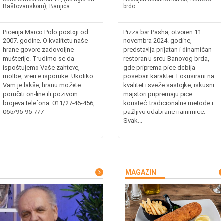
Baštovanskom), Banjica
brdo
Picerija Marco Polo postoji od
Pizza bar Pasha, otvoren 11.
2007. godine. O kvalitetu naše
novembra 2024. godine,
hrane govore zadovoljne
predstavlja prijatan i dinamičan
mušterije. Trudimo se da
restoran u srcu Banovog brda,
ispoštujemo Vaše zahteve,
gde priprema pice dobija
molbe, vreme isporuke. Ukoliko
poseban karakter. Fokusirani na
Vam je lakše, hranu možete
kvalitet i sveže sastojke, iskusni
poručiti on-line ili pozivom
majstori pripremaju pice
brojeva telefona: 011/27-46-456,
koristeći tradicionalne metode i
065/95-95-777
pažljivo odabrane namirnice.
Svak...
MAGAZIN