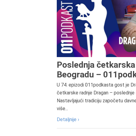
Poslednja četkarska 
Beogradu – 011podk
U 74. epizodi 011podkasta gost je Dr
četkarske radnje Dragan – poslednje 
Nastavljajući tradiciju započetu davn
više...
Detaljnije ›