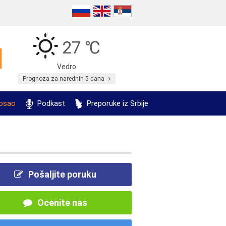
27 ℃
Vedro
Prognoza za narednih 5 dana
posao
Podkast
Preporuke iz Srbije
Pošaljite poruku
Ocenite nas