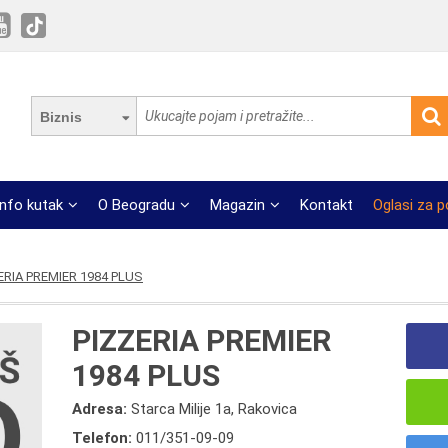
Biznis
Info kutak
O Beogradu
Magazin
Kontakt
Oglasi za 
ERIA PREMIER 1984 PLUS
PIZZERIA PREMIER
1984 PLUS
Adresa:
Starca Milije 1a, Rakovica
Telefon:
011/351-09-09