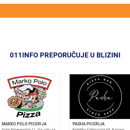
011INFO PREPORUČUJE U BLIZINI
MARKO POLO PICERIJA
PASHA PICERIJA
Saše Simeunovića 11, (na uglu sa
Nedeljka Čabrinovića 65, Banovo