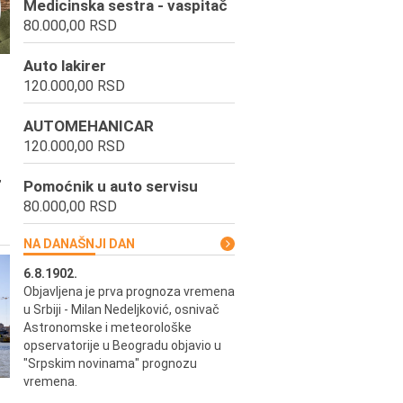
Medicinska sestra - vaspitač
80.000,00 RSD
Auto lakirer
120.000,00 RSD
AUTOMEHANICAR
120.000,00 RSD
,
Pomoćnik u auto servisu
80.000,00 RSD
NA DANAŠNJI DAN
6.8.1902.
6.8.2004.
Objavljena je prva prognoza vremena
Odigrana je košarkaška prijat
ik
u Srbiji - Milan Nedeljković, osnivač
utakmica između SCG i SAD 
e.
Astronomske i meteorološke
Beogradskoj Areni.
opservatorije u Beogradu objavio u
"Srpskim novinama" prognozu
vremena.