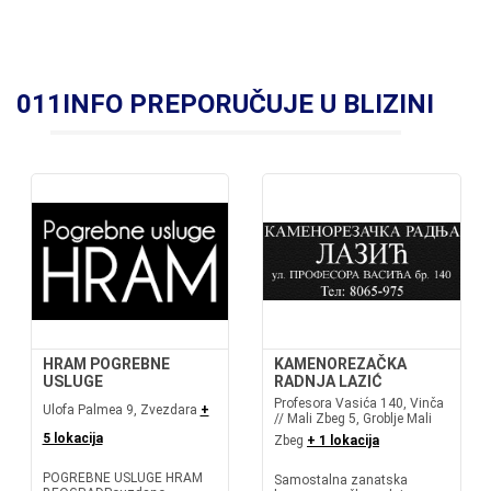
011INFO PREPORUČUJE U BLIZINI
HRAM POGREBNE
KAMENOREZAČKA
USLUGE
RADNJA LAZIĆ
Profesora Vasića 140, Vinča
Ulofa Palmea 9, Zvezdara
+
// Mali Zbeg 5, Groblje Mali
5 lokacija
Zbeg
+ 1 lokacija
POGREBNE USLUGE HRAM
Samostalna zanatska