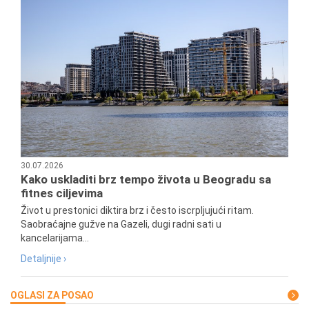
30.07.2026
Kako uskladiti brz tempo života u Beogradu sa
fitnes ciljevima
Život u prestonici diktira brz i često iscrpljujući ritam.
Saobraćajne gužve na Gazeli, dugi radni sati u
kancelarijama...
Detaljnije ›
OGLASI ZA POSAO