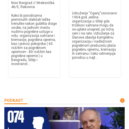
Novi Beograd // Mrakovička
46/5, Rakovica
Udruženje ''Oganj''osnovano
Kako bi porodicama
1904.god.Jedina
preminulih olakšali teške
organizacija u Srbiji gde
trenutke nakon gubitka drage
troškovi sahrane mogu da
osobe, na jednom mestu
se uplate unapred, po nižoj
nudimo pogrebne usluge u
ceni i na rate. Udruženje za
vidu: organizacija sahrane i
članove obavlja kompletnu
kremacije, pogrebna oprema,
organizaciju i nadležnom
kao i prevoz pokojnika ( 60
pogrebnom preduzeću plaća
rsd/km sa pogrebnom
pogrebnu opremu, kremaciju
opremom - 80 rsd/km bez
ili sahranu i tako odmenjuje
pogrebne opreme ) u
porodicu u najt...
Beogradu, Srbiji i
inostranst...
PODKAST