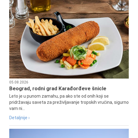
05.08.2026
Beograd, rodni grad Karađorđeve šnicle
Leto je u punom zamahu, pa ako ste od onih koji se
pridržavaju saveta za preživljavanje tropskih vrućina, sigurno
vam ni...
Detaljnije ›