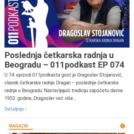
Poslednja četkarska radnja u
Beogradu – 011podkast EP 074
U 74. epizodi 011podkasta gost je Dragoslav Stojanović,
vlasnik četkarske radnje Dragan – poslednje četkarske
radnje u Beogradu. Nastavljajući tradiciju započetu davne
1953. godine, Dragoslav već više...
Detaljnije ›
MAGAZIN