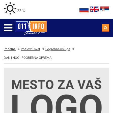
22 ℃
Početna
Poslovni svet
Pogrebne usluge
DAN I NOĆ - POGREBNA OPREMA