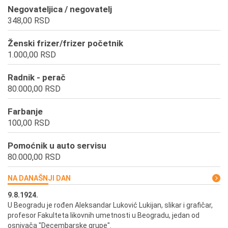
Negovateljica / negovatelj
348,00 RSD
Ženski frizer/frizer početnik
1.000,00 RSD
Radnik - perač
80.000,00 RSD
Farbanje
100,00 RSD
Pomoćnik u auto servisu
80.000,00 RSD
NA DANAŠNJI DAN
9.8.1924.
9.
U Beogradu je rođen Aleksandar Luković Lukijan, slikar i grafičar,
Pr
profesor Fakulteta likovnih umetnosti u Beogradu, jedan od
a,
osnivača "Decembarske grupe".