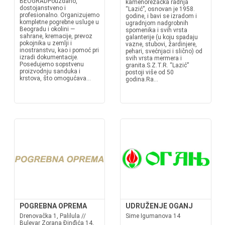
BEOGRADPouzdano,
kamenorezačka radnja
dostojanstveno i
“Lazić”, osnovan je 1958.
profesionalno. Organizujemo
godine, i bavi se izradom i
kompletne pogrebne usluge u
ugradnjom nadgrobnih
Beogradu i okolini —
spomenika i svih vrsta
sahrane, kremacije, prevoz
galanterije (u koju spadaju
pokojnika u zemlji i
vazne, stubovi, žardinjere,
inostranstvu, kao i pomoć pri
pehari, svećnjaci i slično) od
izradi dokumentacije.
svih vrsta mermera i
Posedujemo sopstvenu
granita.S.Z.T.R. “Lazić”
proizvodnju sanduka i
postoji više od 50
krstova, što omogućava...
godina.Ra...
POGREBNA OPREMA
UDRUŽENJE OGANJ
Drenovačka 1, Palilula //
Sime Igumanova 14
Bulevar Zorana Đinđića 14,