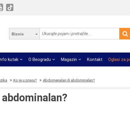
Biznis
Info kutak
O Beogradu
Magazin
Kontakt
Oglasi za 
ezika
Ko je u pravu?
Abdomenalan ili abdominalan?
i abdominalan?