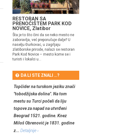
RESTORAN SA
PRENOĆIŠTEM PARK KOD
NOVICE, Zlatibor
Šta je to što čini da se neko mesto ne
zaboravlja, već preporučuje dalje? U
naselju Đurkovac, u zagrljaju
zlatiborske prirode, nalazi se restoran
Park Kod Novice – mesto kome se i
turisti i lokalci u...
DA LI STE ZNALI …?
Topčider na turskom jeziku znači
"tobodžijska dolina". Na tom
mestu su Turci počeli da liju
topove za napad na utvrđeni
Beograd 1521. godine. Knez
Miloš Obrenović je 1831. godine
z...
Detaljnije ›