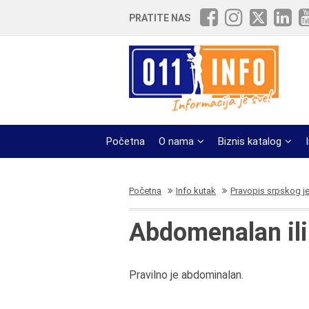
PRATITE NAS
Početna
O nama
Biznis katalog
Početna
Info kutak
Pravopis srpskog j
Abdomenalan il
Pravilno je abdominalan.