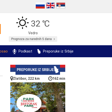
32 ℃
Vedro
Prognoza za narednih 5 dana
posao
Podkast
Preporuke iz Srbije
PREPORUKE IZ SRBIJE
Zlatibor, 222 km
162 min