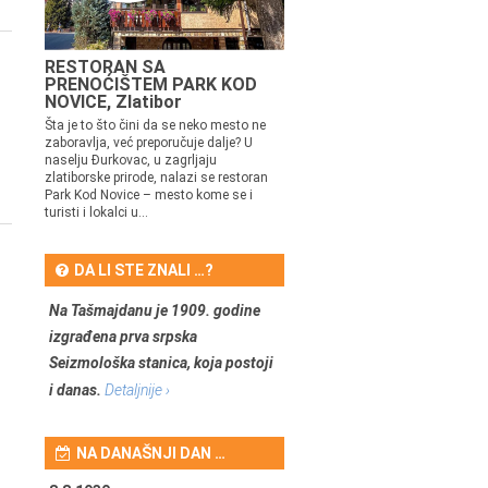
RESTORAN SA
PRENOĆIŠTEM PARK KOD
NOVICE, Zlatibor
Šta je to što čini da se neko mesto ne
zaboravlja, već preporučuje dalje? U
naselju Đurkovac, u zagrljaju
zlatiborske prirode, nalazi se restoran
Park Kod Novice – mesto kome se i
turisti i lokalci u...
DA LI STE ZNALI …?
Na Tašmajdanu je 1909. godine
izgrađena prva srpska
Seizmološka stanica, koja postoji
i danas.
Detaljnije ›
NA DANAŠNJI DAN …