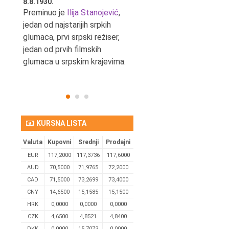
8.8.1930.
8.8.1898.
nović,
Preminuo je
Ilija Stanojević
,
U Beogradu je rođen Pavle
ditelj,
jedan od najstarijih srpkih
Bihalji, književnik i izdavač.
eta
glumaca, prvi srpski režiser,
jedan od prvih filmskih
glumaca u srpskim krajevima.
KURSNA LISTA
Valuta
Kupovni
Srednji
Prodajni
EUR
117,2000
117,3736
117,6000
AUD
70,5000
71,9765
72,2000
CAD
71,5000
73,2699
73,4000
CNY
14,6500
15,1585
15,1500
HRK
0,0000
0,0000
0,0000
CZK
4,6500
4,8521
4,8400
DKK
0.0000
15,7073
0,0000