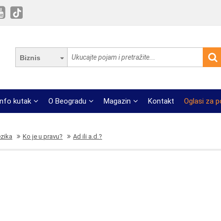
Biznis
Info kutak
O Beogradu
Magazin
Kontakt
Oglasi za 
ezika
Ko je u pravu?
Ad ili a.d.?