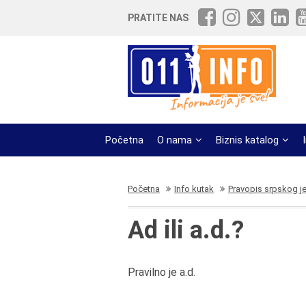
PRATITE NAS
Početna
O nama
Biznis katalog
Početna
Info kutak
Pravopis srpskog j
Ad ili a.d.?
Pravilno je a.d.