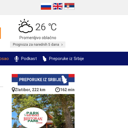
26 ℃
Promenljivo oblačno
Prognoza za narednih 5 dana
posao
Podkast
Preporuke iz Srbije
PREPORUKE IZ SRBIJE
Zlatibor, 222 km
162 min