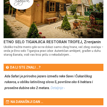
ETNO SELO TIGANJICA RESTORAN TROFEJ, Zrenjanin
Ukoliko tražite mesto gde se ne dolazi samo zbog hrane, već zbog osećaja –
onda je Etno selo Tiganjica pravi izbor. Autentičan ambijent, građen u duhu
starog Banata, vodi vas kroz priču o nekadašnjem...
DA LI STE ZNALI …?
Ada Safari je prirodno jezero između reke Save i Čukaričkog
rukavca, u obliku latiničnog slova S, površine oko 6 hektara i
prosečne dubine oko 2 metara.
Detaljnije ›
NA DANAŠNJI DAN …