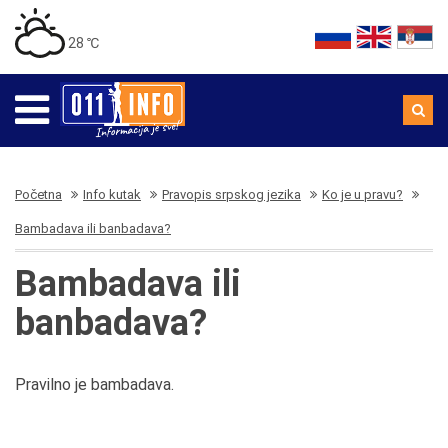
28 ℃
Početna
Info kutak
Pravopis srpskog jezika
Ko je u pravu?
Bambadava ili banbadava?
Bambadava ili
banbadava?
Pravilno je bambadava.