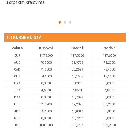
u srpskim krajevima.
KURSNA LISTA
Valuta
Kupovni
Srednji
Prodajni
EUR
117,2000
117,3736
117,6000
AUD
70,5000
71,9765
72,2000
CAD
71,5000
73,2699
73,4000
CNY
14,6500
15,1585
15,1500
HRK
0,0000
0,0000
0,0000
CZK
4,6500
4,8521
4,8400
DKK
0.0000
15,7073
0,0000
HUF
31,3200
32,2325
32,2000
JPY
63,6000
65,0340
65,3000
NOK
0,0000
10,7267
0,0000
USD
100,5000
101,7565
102,2000