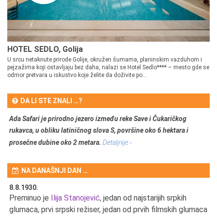
HOTEL SEDLO, Golija
U srcu netaknute prirode Golije, okružen šumama, planinskim vazduhom i
pejzažima koji ostavljaju bez daha, nalazi se Hotel Sedlo**** – mesto gde se
odmor pretvara u iskustvo koje želite da doživite po...
DA LI STE ZNALI …?
Ada Safari je prirodno jezero između reke Save i Čukaričkog
rukavca, u obliku latiničnog slova S, površine oko 6 hektara i
prosečne dubine oko 2 metara.
Detaljnije ›
NA DANAŠNJI DAN …
8.8.1930.
8.
Preminuo je
Ilija Stanojević
, jedan od najstarijih srpkih
U 
u
glumaca, prvi srpski režiser, jedan od prvih filmskih glumaca