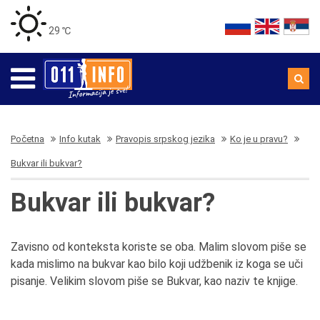
29 ℃
Početna
Info kutak
Pravopis srpskog jezika
Ko je u pravu?
Bukvar ili bukvar?
Bukvar ili bukvar?
Zavisno od konteksta koriste se oba. Malim slovom piše se
kada mislimo na bukvar kao bilo koji udžbenik iz koga se uči
pisanje. Velikim slovom piše se Bukvar, kao naziv te knjige.