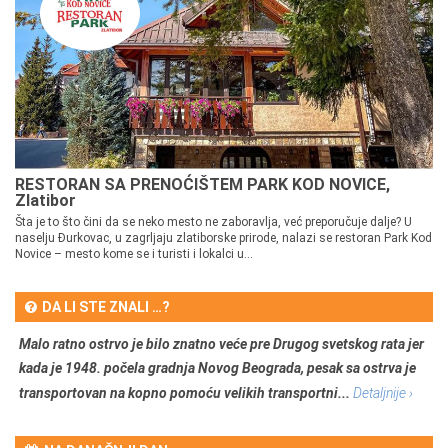
RESTORAN SA PRENOĆIŠTEM PARK KOD NOVICE,
Zlatibor
Šta je to što čini da se neko mesto ne zaboravlja, već preporučuje dalje? U
naselju Đurkovac, u zagrljaju zlatiborske prirode, nalazi se restoran Park Kod
Novice – mesto kome se i turisti i lokalci u...
DA LI STE ZNALI …?
Malo ratno ostrvo je bilo znatno veće pre Drugog svetskog rata jer
kada je 1948. počela gradnja Novog Beograda, pesak sa ostrva je
transportovan na kopno pomoću velikih transportni...
Detaljnije ›