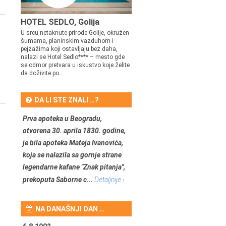
HOTEL SEDLO, Golija
U srcu netaknute prirode Golije, okružen
šumama, planinskim vazduhom i
pejzažima koji ostavljaju bez daha,
nalazi se Hotel Sedlo**** – mesto gde
se odmor pretvara u iskustvo koje želite
da doživite po...
DA LI STE ZNALI …?
Prva apoteka u Beogradu,
otvorena 30. aprila 1830. godine,
je bila apoteka Mateja Ivanovića,
koja se nalazila sa gornje strane
legendarne kafane "Znak pitanja",
prekoputa Saborne c...
Detaljnije ›
NA DANAŠNJI DAN …