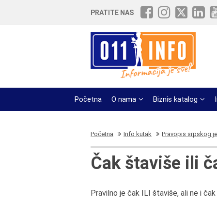
PRATITE NAS
Početna
O nama
Biznis katalog
Početna
Info kutak
Pravopis srpskog j
Čak štaviše ili ča
Pravilno je čak ILI štaviše, ali ne i čak