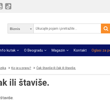
Biznis
Info kutak
O Beogradu
Magazin
Kontakt
Oglasi za 
ezika
Ko je u pravu?
Čak štaviše ili čak ili štaviše.
k ili štaviše.
 štaviše.