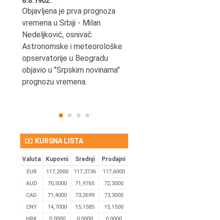
6.8.1902.
6.8.2004.
nović,
Objavljena je prva prognoza
Odigrana je košarkaška
vremena u Srbiji - Milan
prijateljska utakmica izmeđ
ena
Nedeljković, osnivač
SCG i SAD u Beogradskoj
Astronomske i meteorološke
Areni.
opservatorije u Beogradu
objavio u "Srpskim novinama"
prognozu vremena.
KURSNA LISTA
Valuta
Kupovni
Srednji
Prodajni
EUR
117,2000
117,3736
117,6000
AUD
70,5000
71,9765
72,3000
CAD
71,4000
73,2699
73,3000
CNY
14,7000
15,1585
15,1500
HRK
0,0000
0,0000
0,0000