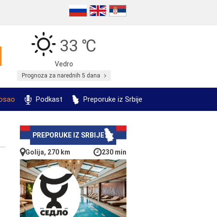
33 ℃
Vedro
Prognoza za narednih 5 dana
posao
Podkast
Preporuke iz Srbije
PREPORUKE IZ SRBIJE
Golija, 270 km
230 min