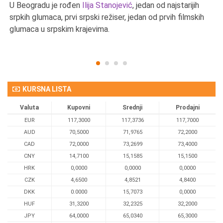
U Beogradu je rođen
Ilija Stanojević
, jedan od najstarijih
U 
srpkih glumaca, prvi srpski režiser, jedan od prvih filmskih
red
glumaca u srpskim krajevima.
KURSNA LISTA
Valuta
Kupovni
Srednji
Prodajni
EUR
117,3000
117,3736
117,7000
AUD
70,5000
71,9765
72,2000
CAD
72,0000
73,2699
73,4000
CNY
14,7100
15,1585
15,1500
HRK
0,0000
0,0000
0,0000
CZK
4,6500
4,8521
4,8400
DKK
0.0000
15,7073
0,0000
HUF
31,3200
32,2325
32,2000
JPY
64,0000
65,0340
65,3000