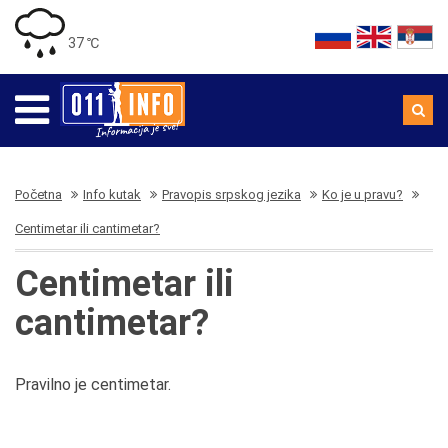
37 ℃
Početna
Info kutak
Pravopis srpskog jezika
Ko je u pravu?
Centimetar ili cantimetar?
Centimetar ili
cantimetar?
Pravilno je centimetar.