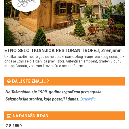
ETNO SELO TIGANJICA RESTORAN TROFEJ, Zrenjanin
Ukoliko tražite mesto gde se ne dolazi samo zbog hrane, već zbog osećaja –
onda je Etno selo Tiganjica pravi izbor. Autentičan ambijent, građen u duhu
starog Banata, vodi vas kroz priču o nekadašnjem...
DA LI STE ZNALI …?
Na Tašmajdanu je 1909. godine izgrađena prva srpska
Seizmološka stanica, koja postoji i danas.
Detaljnije ›
NA DANAŠNJI DAN …
7.8.1859.
7.