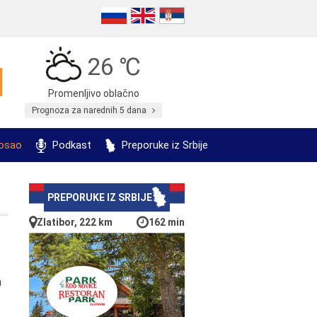
26 ℃
Promenljivo oblačno
Prognoza za narednih 5 dana
posao
Podkast
Preporuke iz Srbije
PREPORUKE IZ SRBIJE
Zlatibor, 222 km
162 min
a