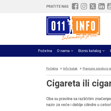
PRATITE NAS
Početna
O nama
Biznis katalog
Početna
Info kutak
Pravopis srpskog j
Cigareta ili ciga
Oba su pravilna sa različitim značenjem
naziv za veće i deblje cilindre u celo