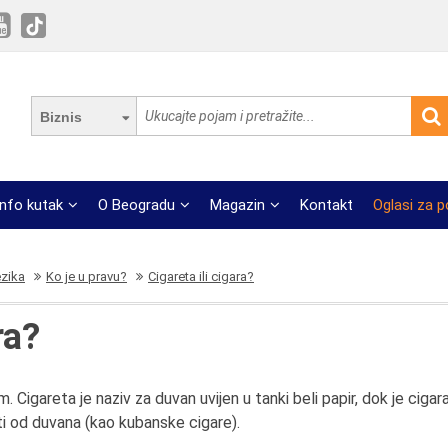
Biznis
Info kutak
O Beogradu
Magazin
Kontakt
Oglasi za 
ezika
Ko je u pravu?
Cigareta ili cigara?
ra?
. Cigareta je naziv za duvan uvijen u tanki beli papir, dok je cigar
sti od duvana (kao kubanske cigare).