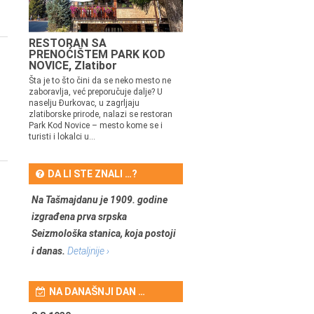
RESTORAN SA
PRENOĆIŠTEM PARK KOD
NOVICE, Zlatibor
Šta je to što čini da se neko mesto ne
zaboravlja, već preporučuje dalje? U
naselju Đurkovac, u zagrljaju
zlatiborske prirode, nalazi se restoran
Park Kod Novice – mesto kome se i
turisti i lokalci u...
DA LI STE ZNALI …?
Na Tašmajdanu je 1909. godine
izgrađena prva srpska
Seizmološka stanica, koja postoji
i danas.
Detaljnije ›
NA DANAŠNJI DAN …