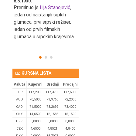
8.8.1930.
8.8.1898.
nović,
Preminuo je
Ilija Stanojević
,
U Beogradu je rođen Pavle
ditelj,
jedan od najstarijih srpkih
Bihalji, književnik i izdavač.
eta
glumaca, prvi srpski režiser,
jedan od prvih filmskih
glumaca u srpskim krajevima.
KURSNA LISTA
Valuta
Kupovni
Srednji
Prodajni
EUR
117,2000
117,3736
117,6000
AUD
70,5000
71,9765
72,2000
CAD
71,5000
73,2699
73,4000
CNY
14,6500
15,1585
15,1500
HRK
0,0000
0,0000
0,0000
CZK
4,6500
4,8521
4,8400
DKK
0.0000
15,7073
0,0000