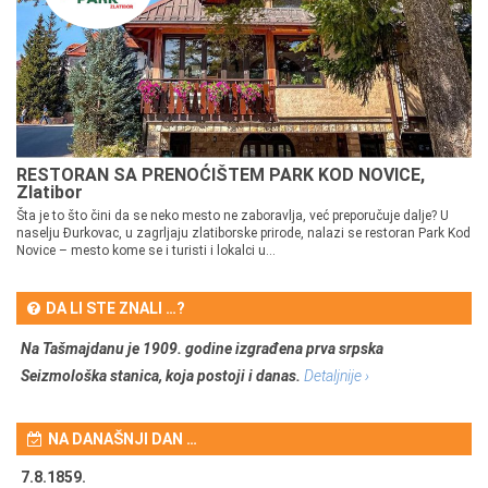
RESTORAN SA PRENOĆIŠTEM PARK KOD NOVICE,
Zlatibor
Šta je to što čini da se neko mesto ne zaboravlja, već preporučuje dalje? U
naselju Đurkovac, u zagrljaju zlatiborske prirode, nalazi se restoran Park Kod
Novice – mesto kome se i turisti i lokalci u...
DA LI STE ZNALI …?
Na Tašmajdanu je 1909. godine izgrađena prva srpska
Seizmološka stanica, koja postoji i danas.
Detaljnije ›
NA DANAŠNJI DAN …
7.8.1859.
7.