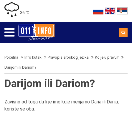
36 ℃
Početna
Info kutak
Pravopis srpskog jezika
Ko je u pravu?
Darijom ili Dariom?
Darijom ili Dariom?
Zavisno od toga da li je ime koje menjamo Daria ili Darija,
koriste se oba.