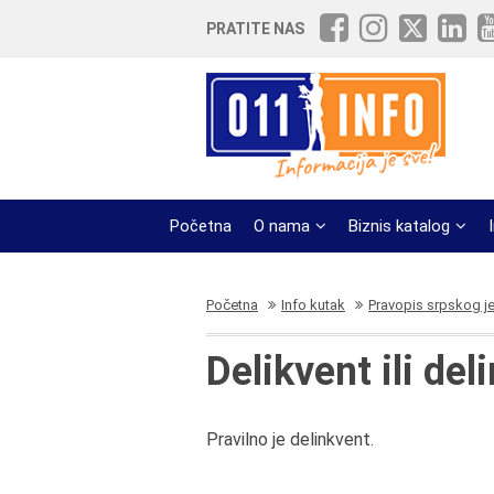
PRATITE NAS
Početna
O nama
Biznis katalog
Početna
Info kutak
Pravopis srpskog j
Delikvent ili del
Pravilno je delinkvent.