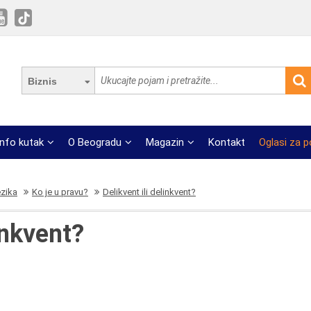
Biznis
Info kutak
O Beogradu
Magazin
Kontakt
Oglasi za 
ezika
Ko je u pravu?
Delikvent ili delinkvent?
inkvent?