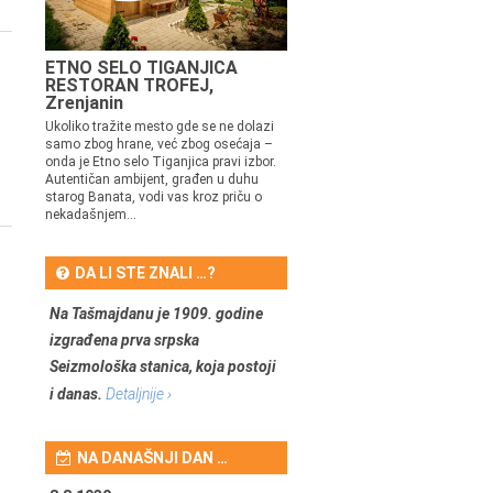
ETNO SELO TIGANJICA
RESTORAN TROFEJ,
Zrenjanin
Ukoliko tražite mesto gde se ne dolazi
samo zbog hrane, već zbog osećaja –
onda je Etno selo Tiganjica pravi izbor.
Autentičan ambijent, građen u duhu
starog Banata, vodi vas kroz priču o
nekadašnjem...
DA LI STE ZNALI …?
Na Tašmajdanu je 1909. godine
izgrađena prva srpska
Seizmološka stanica, koja postoji
i danas.
Detaljnije ›
NA DANAŠNJI DAN …