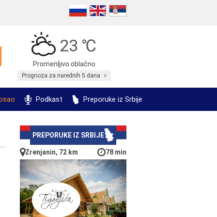
23 ℃
Promenljivo oblačno
Prognoza za narednih 5 dana
posao
Podkast
Preporuke iz Srbije
PREPORUKE IZ SRBIJE
Zrenjanin, 72 km
78 min