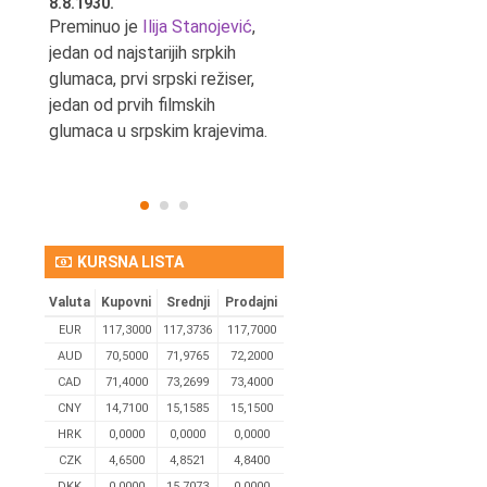
8.8.1930.
8.8.1898.
nović,
Preminuo je
Ilija Stanojević
,
U Beogradu je rođen Pavle
ditelj,
jedan od najstarijih srpkih
Bihalji, književnik i izdavač.
eta
glumaca, prvi srpski režiser,
jedan od prvih filmskih
glumaca u srpskim krajevima.
KURSNA LISTA
Valuta
Kupovni
Srednji
Prodajni
EUR
117,3000
117,3736
117,7000
AUD
70,5000
71,9765
72,2000
CAD
71,4000
73,2699
73,4000
CNY
14,7100
15,1585
15,1500
HRK
0,0000
0,0000
0,0000
CZK
4,6500
4,8521
4,8400
DKK
0.0000
15,7073
0,0000