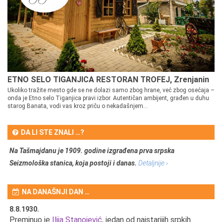
ETNO SELO TIGANJICA RESTORAN TROFEJ, Zrenjanin
Ukoliko tražite mesto gde se ne dolazi samo zbog hrane, već zbog osećaja –
onda je Etno selo Tiganjica pravi izbor. Autentičan ambijent, građen u duhu
starog Banata, vodi vas kroz priču o nekadašnjem...
DA LI STE ZNALI …?
Na Tašmajdanu je 1909. godine izgrađena prva srpska
Seizmološka stanica, koja postoji i danas.
Detaljnije ›
NA DANAŠNJI DAN …
8.8.1930.
8.
Preminuo je
Ilija Stanojević
, jedan od najstarijih srpkih
U 