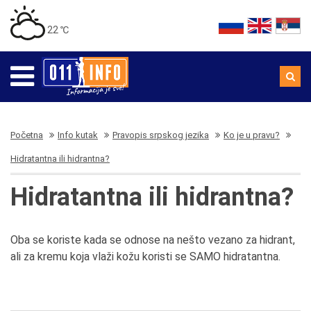
22 ℃
Početna
Info kutak
Pravopis srpskog jezika
Ko je u pravu?
Hidratantna ili hidrantna?
Hidratantna ili hidrantna?
Oba se koriste kada se odnose na nešto vezano za hidrant,
ali za kremu koja vlaži kožu koristi se SAMO hidratantna.