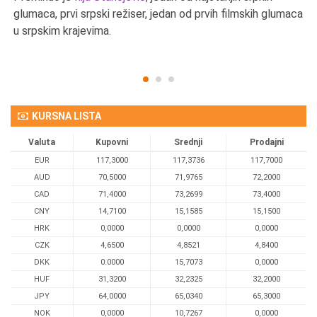
u
glumaca, prvi srpski režiser, jedan od prvih filmskih glumaca
u srpskim krajevima.
KURSNA LISTA
Valuta
Kupovni
Srednji
Prodajni
EUR
117,3000
117,3736
117,7000
AUD
70,5000
71,9765
72,2000
CAD
71,4000
73,2699
73,4000
CNY
14,7100
15,1585
15,1500
HRK
0,0000
0,0000
0,0000
CZK
4,6500
4,8521
4,8400
DKK
0.0000
15,7073
0,0000
HUF
31,3200
32,2325
32,2000
JPY
64,0000
65,0340
65,3000
NOK
0,0000
10,7267
0,0000