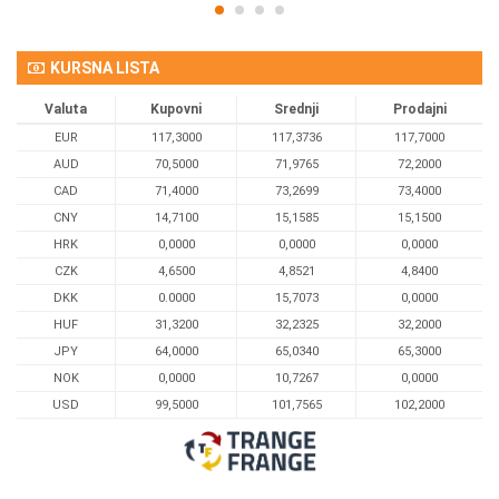
KURSNA LISTA
Valuta
Kupovni
Srednji
Prodajni
EUR
117,3000
117,3736
117,7000
AUD
70,5000
71,9765
72,2000
CAD
71,4000
73,2699
73,4000
CNY
14,7100
15,1585
15,1500
HRK
0,0000
0,0000
0,0000
CZK
4,6500
4,8521
4,8400
DKK
0.0000
15,7073
0,0000
HUF
31,3200
32,2325
32,2000
JPY
64,0000
65,0340
65,3000
NOK
0,0000
10,7267
0,0000
USD
99,5000
101,7565
102,2000