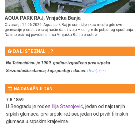
AQUA PARK RAJ, Vrnjačka Banja
Otvaranje 12.06.2026. Aqua park Raj je osmišljen kao mesto gde sve
generacije pronalaze svoj način da uživaju – od igre do potpunog opuštanja.
Na impresivnoj površini u srcu Vrnjačka Banja prostire...
DA LI STE ZNALI …?
Na Tašmajdanu je 1909. godine izgrađena prva srpska
Seizmološka stanica, koja postoji i danas.
Detaljnije ›
NA DANAŠNJI DAN …
7.8.1859.
7.
U Beogradu je rođen
Ilija Stanojević
, jedan od najstarijih
U 
srpkih glumaca, prvi srpski režiser, jedan od prvih filmskih
red
glumaca u srpskim krajevima.