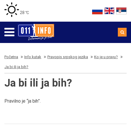
28 ℃
Početna
Info kutak
Pravopis srpskog jezika
Ko je u pravu?
Ja bi ili ja bih?
Ja bi ili ja bih?
Pravilno je “ja bih”.