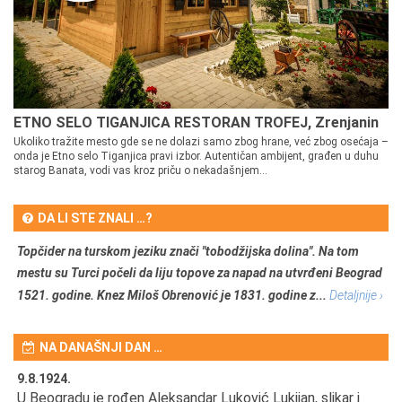
ETNO SELO TIGANJICA RESTORAN TROFEJ, Zrenjanin
Ukoliko tražite mesto gde se ne dolazi samo zbog hrane, već zbog osećaja –
onda je Etno selo Tiganjica pravi izbor. Autentičan ambijent, građen u duhu
starog Banata, vodi vas kroz priču o nekadašnjem...
DA LI STE ZNALI …?
Topčider na turskom jeziku znači "tobodžijska dolina". Na tom
mestu su Turci počeli da liju topove za napad na utvrđeni Beograd
1521. godine. Knez Miloš Obrenović je 1831. godine z...
Detaljnije ›
NA DANAŠNJI DAN …
9.8.1924.
9.
U Beogradu je rođen Aleksandar Luković Lukijan, slikar i
Pr