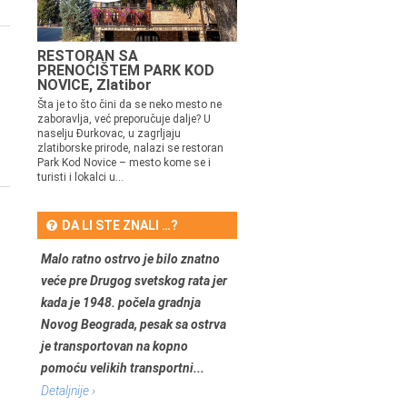
RESTORAN SA
PRENOĆIŠTEM PARK KOD
NOVICE, Zlatibor
Šta je to što čini da se neko mesto ne
zaboravlja, već preporučuje dalje? U
naselju Đurkovac, u zagrljaju
zlatiborske prirode, nalazi se restoran
Park Kod Novice – mesto kome se i
turisti i lokalci u...
DA LI STE ZNALI …?
Malo ratno ostrvo je bilo znatno
veće pre Drugog svetskog rata jer
kada je 1948. počela gradnja
Novog Beograda, pesak sa ostrva
je transportovan na kopno
pomoću velikih transportni...
Detaljnije ›