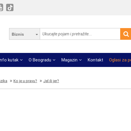
Biznis
Info kutak
O Beogradu
Magazin
Kontakt
Oglasi za 
ezika
Ko je u pravu?
Jel ili jer?