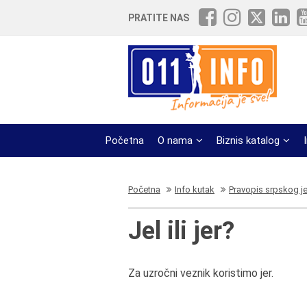
PRATITE NAS
Početna
O nama
Biznis katalog
Početna
Info kutak
Pravopis srpskog j
Jel ili jer?
Za uzročni veznik koristimo jer.