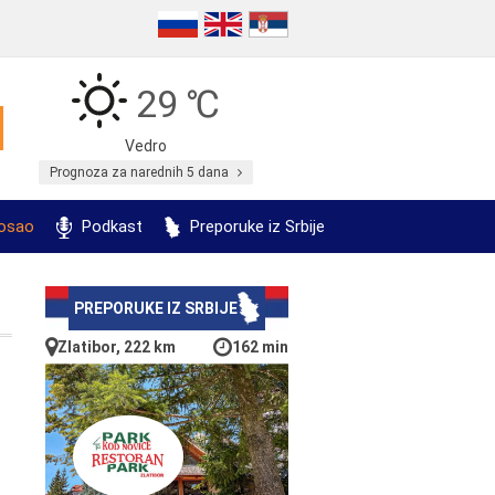
29 ℃
Vedro
Prognoza za narednih 5 dana
posao
Podkast
Preporuke iz Srbije
PREPORUKE IZ SRBIJE
Zlatibor, 222 km
162 min