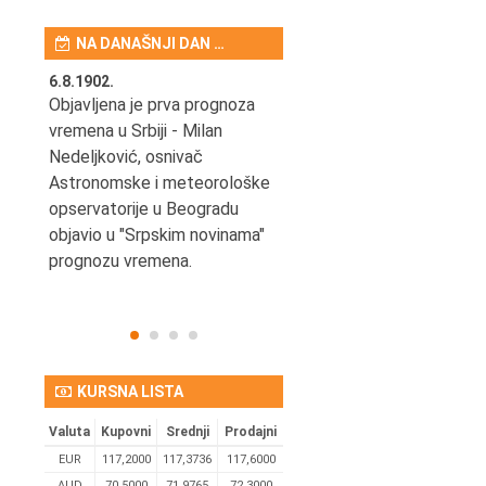
NA DANAŠNJI DAN …
6.8.1902.
6.8.2004.
nović,
Objavljena je prva prognoza
Odigrana je košarkaška
vremena u Srbiji - Milan
prijateljska utakmica izmeđ
ena
Nedeljković, osnivač
SCG i SAD u Beogradskoj
Astronomske i meteorološke
Areni.
opservatorije u Beogradu
objavio u "Srpskim novinama"
prognozu vremena.
KURSNA LISTA
Valuta
Kupovni
Srednji
Prodajni
EUR
117,2000
117,3736
117,6000
AUD
70,5000
71,9765
72,3000