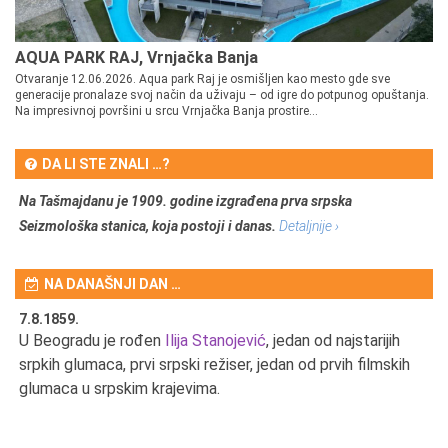
AQUA PARK RAJ, Vrnjačka Banja
Otvaranje 12.06.2026. Aqua park Raj je osmišljen kao mesto gde sve
generacije pronalaze svoj način da uživaju – od igre do potpunog opuštanja.
Na impresivnoj površini u srcu Vrnjačka Banja prostire...
DA LI STE ZNALI …?
Na Tašmajdanu je 1909. godine izgrađena prva srpska
Seizmološka stanica, koja postoji i danas.
Detaljnije ›
NA DANAŠNJI DAN …
7.8.1859.
7.
U Beogradu je rođen
Ilija Stanojević
, jedan od najstarijih
U 
srpkih glumaca, prvi srpski režiser, jedan od prvih filmskih
red
glumaca u srpskim krajevima.