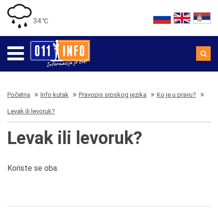
34 ℃
Početna
Info kutak
Pravopis srpskog jezika
Ko je u pravu?
Levak ili levoruk?
Levak ili levoruk?
Koriste se oba.