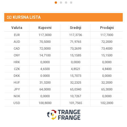
KURSNA LISTA
Valuta
Kupovni
Srednji
Prodajni
EUR
117,3000
117,3736
117,7000
AUD
70,5000
71,9765
72,2000
CAD
72,0000
73,2699
73,4000
CNY
14,7100
15,1585
15,1500
HRK
0,0000
0,0000
0,0000
CZK
4,6500
4,8521
4,8400
DKK
0.0000
15,7073
0,0000
HUF
31,3200
32,2325
32,2000
JPY
64,0000
65,0340
65,3000
NOK
0,0000
10,7267
0,0000
USD
100,8000
101,7565
102,2000