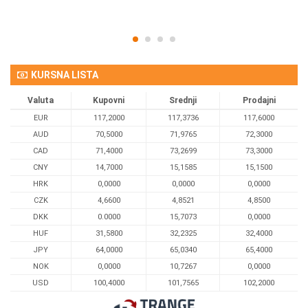
KURSNA LISTA
Valuta
Kupovni
Srednji
Prodajni
EUR
117,2000
117,3736
117,6000
AUD
70,5000
71,9765
72,3000
CAD
71,4000
73,2699
73,3000
CNY
14,7000
15,1585
15,1500
HRK
0,0000
0,0000
0,0000
CZK
4,6600
4,8521
4,8500
DKK
0.0000
15,7073
0,0000
HUF
31,5800
32,2325
32,4000
JPY
64,0000
65,0340
65,4000
NOK
0,0000
10,7267
0,0000
USD
100,4000
101,7565
102,2000