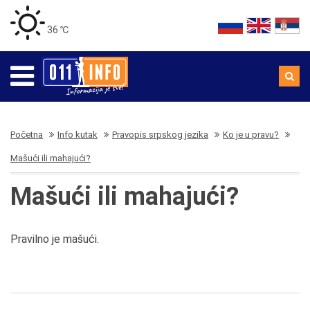
36 ℃
Početna
Info kutak
Pravopis srpskog jezika
Ko je u pravu?
Mašući ili mahajući?
Mašući ili mahajući?
Pravilno je mašući.