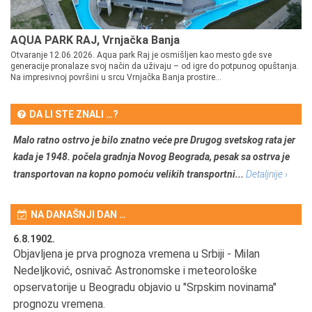
AQUA PARK RAJ, Vrnjačka Banja
Otvaranje 12.06.2026. Aqua park Raj je osmišljen kao mesto gde sve
generacije pronalaze svoj način da uživaju – od igre do potpunog opuštanja.
Na impresivnoj površini u srcu Vrnjačka Banja prostire...
DA LI STE ZNALI …?
Malo ratno ostrvo je bilo znatno veće pre Drugog svetskog rata jer
kada je 1948. počela gradnja Novog Beograda, pesak sa ostrva je
transportovan na kopno pomoću velikih transportni...
Detaljnije ›
NA DANAŠNJI DAN …
6.8.1902.
6.
Objavljena je prva prognoza vremena u Srbiji - Milan
Od
Nedeljković, osnivač Astronomske i meteorološke
SA
opservatorije u Beogradu objavio u "Srpskim novinama"
prognozu vremena.